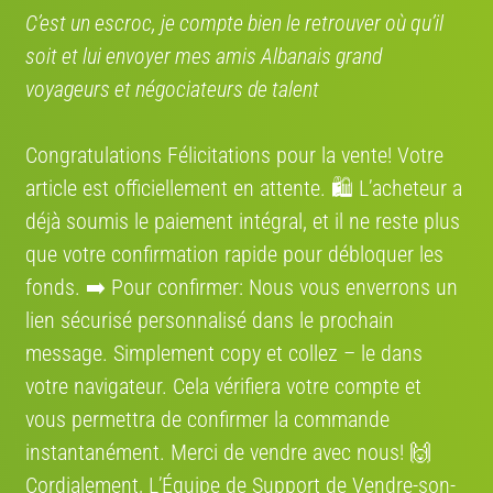
s’agit d’un critère de sélection modifiable, afin de ne sélectionner que les
C’est un escroc, je compte bien le retrouver où qu’il
annonces qui rentrent dans votre budget.
soit et lui envoyer mes amis Albanais grand
3 – Envie de mettre en avant votre annonce ?
voyageurs et négociateurs de talent
Vous souhaitez vendre votre vélo rapidement ? Mettez votre annonce en
avant ! Moyennant la somme de 14.90 €, vous pourrez remonter votre
annonce en priorité dans la catégorie concernée, ce qui vous donnera
une
Congratulations Félicitations pour la vente! Votre
bien meilleure visibilité
auprès des potentiels acheteurs.
article est officiellement en attente. 🛍️ L’acheteur a
4 – Le marché du vélo 2020
déjà soumis le paiement intégral, et il ne reste plus
Près de 2,7 millions de
vélos
neufs ont été vendus en France en
2020
. Ce
que votre confirmation rapide pour débloquer les
n’est pas un record, mais l’augmentation atteint 1,7 % par rapport à 2019,
alors que les revendeurs avaient fermé leurs portes pendant les sept
fonds. ➡️ Pour confirmer: Nous vous enverrons un
semaines du premier confinement !!
lien sécurisé personnalisé dans le prochain
message. Simplement сору et collez – le dans
votre navigateur. Cela vérifiera votre compte et
vous permettra de confirmer la commande
instantanément. Merci de vendre avec nous! 🙌
Cordialement, L’Équipe de Support de Vendre-son-