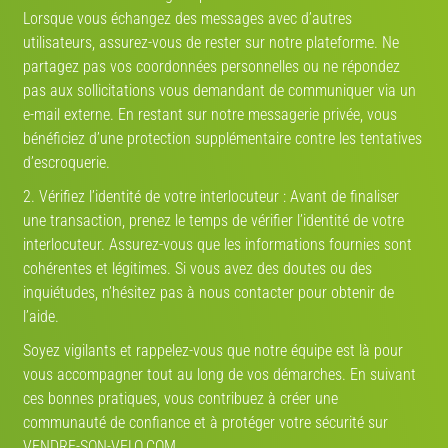
informations pour l’organisation de campagnes de marketing et
Lorsque vous échangez des messages avec d’autres
promotions qui vous sont destinées.
utilisateurs, assurez-vous de rester sur notre plateforme. Ne
Communications marketing
: nous pouvons utiliser vos données
partagez pas vos coordonnées personnelles ou ne répondez
personnelles pour vous informer au sujet de produits ou de services qui
pas aux sollicitations vous demandant de communiquer via un
pourraient, à notre avis, vous intéresser (communications marketing), par
e-mail externe. En restant sur notre messagerie privée, vous
e-mail, SMS, ou mailing postal.
bénéficiez d’une protection supplémentaire contre les tentatives
Amélioration et personnalisation du site
: nous pouvons exploiter vos
d’escroquerie.
informations pour améliorer et personnaliser votre expérience sur notre site;
afin d’assurer la présentation la plus efficace possible du contenu de notre
2. Vérifiez l’identité de votre interlocuteur : Avant de finaliser
site pour vous et pour votre ordinateur et pour vous permettre de bénéficier
une transaction, prenez le temps de vérifier l’identité de votre
de fonctions interactives si vous choisissez de le faire. Vous pouvez
interlocuteur. Assurez-vous que les informations fournies sont
bénéficier de ces améliorations grâce à des technologies automatisées
cohérentes et légitimes. Si vous avez des doutes ou des
(telles que les cookies) capables de collecter et mémoriser certaines
données de connexion, des informations techniques et/ou les données
inquiétudes, n’hésitez pas à nous contacter pour obtenir de
relatives à vos précédentes utilisations du site. Nous pouvons, par exemple,
l’aide.
mémoriser votre identifiant de connexion/adresse e-mail ou votre nom
d’écran de manière à ce que vous puissiez vous connecter plus rapidement
Soyez vigilants et rappelez-vous que notre équipe est là pour
la prochaine fois.
vous accompagner tout au long de vos démarches. En suivant
ces bonnes pratiques, vous contribuez à créer une
Autres buts génériques (sécurité du site web, recherches internes)
: nous
pouvons également exploiter vos informations dans d’autres buts
communauté de confiance et à protéger votre sécurité sur
commerciaux génériques, tels que la réalisation, en interne, d’études de
VENDRE-SON-VELO.COM.