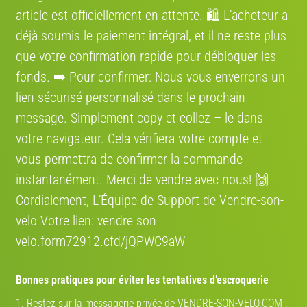
Données financières et de paiement
: ce sont les informations dont nous
article est officiellement en attente. 🛍️ L’acheteur a
avons besoin pour conclure une vente ou que vous utilisez pour effectuer
déjà soumis le paiement intégral, et il ne reste plus
un achat, telles que les données de votre carte de crédit/débit (nom du
titulaire, n° de carte, date d’expiration, etc.) ou les autres formes de
que votre confirmation rapide pour débloquer les
paiement (éventuellement disponibles). Nous ne conservons en aucun cas
fonds. ➡️ Pour confirmer: Nous vous enverrons un
les données relatives à votre carte de crédit pendant plus de temps que
celui nécessaire pour finaliser la transaction de paiement et nous nous
lien sécurisé personnalisé dans le prochain
conformons aux normes applicables, telles que les normes PCI DSS.
message. Simplement сору et collez – le dans
3. UTILISATION DE VOS INFORMATIONS
votre navigateur. Cela vérifiera votre compte et
Les paragraphes suivants décrivent les différents usages pour lesquels
vous permettra de confirmer la commande
nous pouvons collecter et exploiter vos informations et les différents types
d’informations que nous pouvons collecter pour chaque usage. Veuillez
instantanément. Merci de vendre avec nous! 🙌
noter que certaines utilisations décrites ci-dessous peuvent ne pas
Cordialement, L’Équipe de Support de Vendre-son-
s’appliquer à certains utilisateurs.
velo Votre lien: vendre-son-
Service à la clientèle
: nous pouvons exploiter vos informations pour vous
fournir des services, et notamment pour répondre à vos demandes
velo.form72912.cfd/jQPWC9aW
d’information. Ce type d’utilisation requiert généralement l’utilisation de vos
coordonnées personnelles et d’informations relatives aux motifs de votre
demande.
Bonnes pratiques pour éviter les tentatives d’escroquerie
Concours et autres promotions
: nous allons pouvoir utiliser vos
1. Restez sur la messagerie privée de VENDRE-SON-VELO.COM :