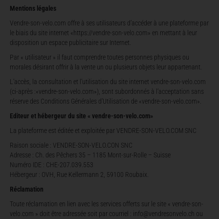
Mentions légales
Vendre-son-velo.com offre à ses utilisateurs d’accéder à une plateforme par
le biais du site internet «https://vendre-son-velo.com» en mettant à leur
disposition un espace publicitaire sur Internet.
Par « utilisateur » il faut comprendre toutes personnes physiques ou
morales désirant offrir à la vente un ou plusieurs objets leur appartenant.
L’accès, la consultation et l’utilisation du site internet vendre-son-velo.com
(ci-après :«vendre-son-velo.com»), sont subordonnés à l’acceptation sans
réserve des Conditions Générales d’Utilisation de «vendre-son-velo.com».
Editeur et hébergeur du site « vendre-son-velo.com»
La plateforme est éditée et exploitée par VENDRE-SON-VELO.COM SNC
Raison sociale : VENDRE-SON-VELO.CON SNC
Adresse : Ch. des Pêchers 35 – 1185 Mont-sur-Rolle – Suisse
Numéro IDE : CHE-207.039.553
Hébergeur : OVH, Rue Kellermann 2, 59100 Roubaix.
Réclamation
Toute réclamation en lien avec les services offerts sur le site « vendre-son-
velo.com » doit être adressée soit par courriel :
info@vendresonvelo.ch
ou