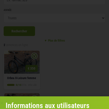
ANNÉE
Rechercher
▼ Plus de filtres
2
annonces en ligne
€ 350
Orbea X-Leisure femme
8/10
2016 · Vélo ville
Informations aux utilisateurs