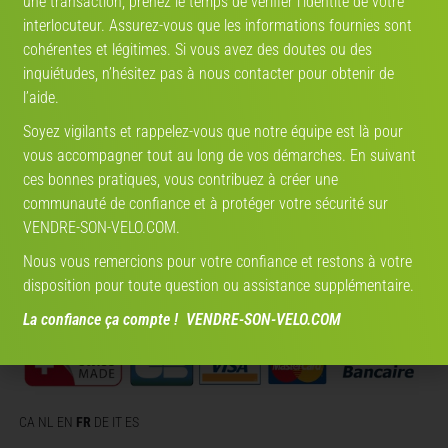
VENDRE-SON-VELO.COM
Vendre-son-velo.com est une plateforme de référence pour la diffusion de petites annonces de
vente de vélos, y compris les vélos électriques, ainsi que d’accessoires de vélo en France, en
Belgique, en Suisse, en Allemagne, en Italie et en Espagne. Que vous soyez un particulier ou un
professionnel, vendre-son-velo.com est LA plateforme de mise en relation entre acheteurs et
vendeurs de vélos de sport musculaires, de vélos électriques et d’accessoires.
PAIEMENT SÉCURISÉ
MADE IN SWITZERLAND
CA
NL
EN
FR
DE
IT
ES
VOUS CHERCHEZ...