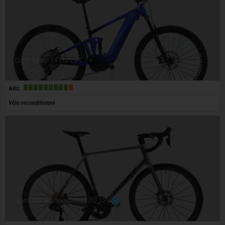
Giant Trance E+ Pro 2 XT
Avis:
Vélo reconditionné
Giant TCR Advanced Pro 0 Di2 12V