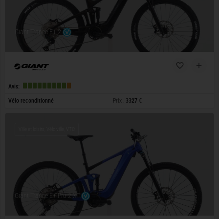
Giant Trance E+ 2
Avis:
Vélo reconditionné
Prix :
3327 €
Ville et loisirs, Vélo ville, VTC
Giant Trance E+ Pro 2 XT