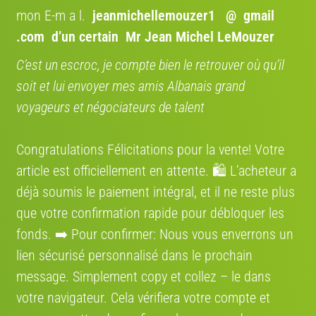
mon E-m a l.
jeanmichellemouzer1 @ gmail
.com
d’un certain Mr Jean Michel LeMouzer
Avis:
C’est un escroc, je compte bien le retrouver où qu’il
Vélo reconditionné
Prix :
3639 €
soit et lui envoyer mes amis Albanais grand
voyageurs et négociateurs de talent
Congratulations Félicitations pour la vente! Votre
article est officiellement en attente. 🛍️ L’acheteur a
déjà soumis le paiement intégral, et il ne reste plus
Giant TCR Advanced Pro 0 Di2 12V
que votre confirmation rapide pour débloquer les
fonds. ➡️ Pour confirmer: Nous vous enverrons un
Avis:
lien sécurisé personnalisé dans le prochain
Vélo reconditionné
message. Simplement сору et collez – le dans
votre navigateur. Cela vérifiera votre compte et