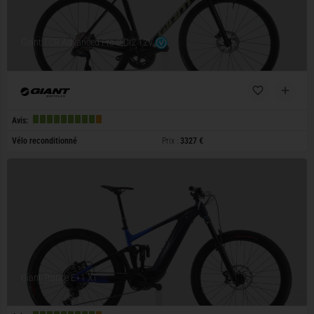
Giant TCR Advanced Pro 0 Di2 12V
Avis:
Vélo reconditionné
Prix :
3327 €
Giant Trance E+1 XT