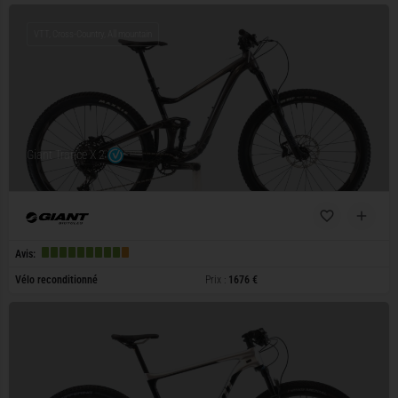
VTT, Cross-Country, All mountain
Giant Trance X 2
Avis:
Vélo reconditionné
Prix :
1676 €