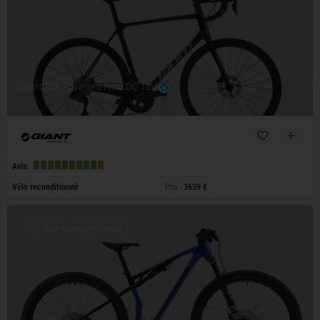
Giant TCR Advanced Pro 0 Di2 12V
Avis:
Vélo reconditionné
Prix :
3639 €
VTT, Cross-Country, All mountain