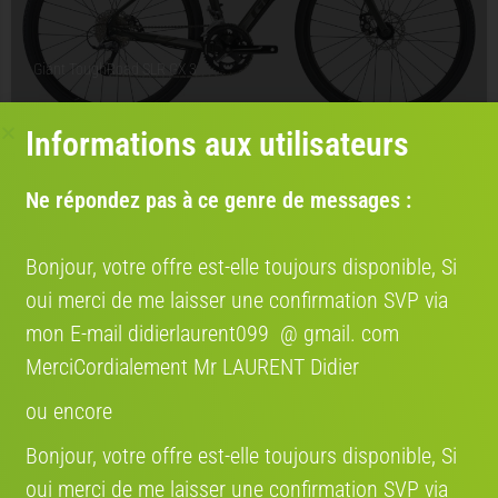
Giant ToughRoad SLR GX 3
Informations aux utilisateurs
Avis:
Ne répondez pas à ce genre de messages :
Vélo occasion
Prix :
600 €
Bonjour, votre offre est-elle toujours disponible, Si
oui merci de me laisser une confirmation SVP via
mon E-mail didierlaurent099 @ gmail. com
MerciCordialement Mr LAURENT Didier
ou encore
Giant TCR Advanced Pro 0 Di2 12V
Bonjour, votre offre est-elle toujours disponible, Si
oui merci de me laisser une confirmation SVP via