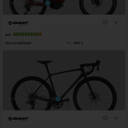
Giant Reign E+1 Pro XT
Avis:
Vélo reconditionné
Prix :
3087 €
Giant TCR Advanced AXS 12V