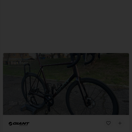
Route, Course
Giant TCR Adv SL1