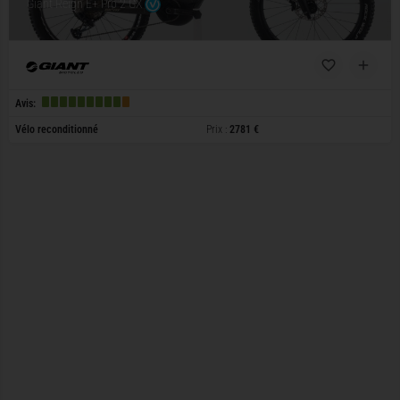
Giant Reign E+ Pro 2 GX
Avis:
Vélo reconditionné
Prix :
2781 €