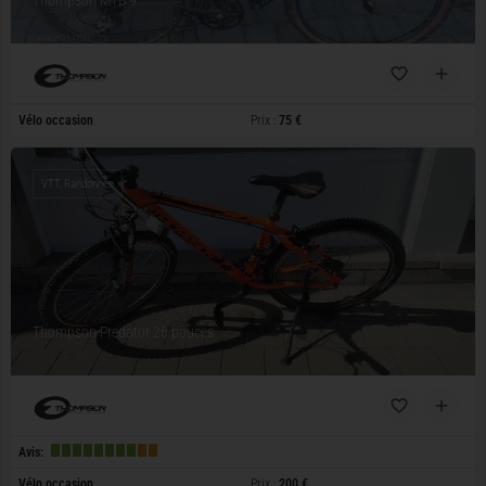
Thompson MTB 9
Vélo occasion
Prix :
75 €
VTT, Randonnée
Thompson Predator 26 pouces
Avis:
Vélo occasion
Prix :
200 €