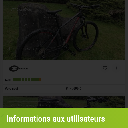
VTT, Cross-Country
Thompson Eagle
Avis:
Vélo neuf
Prix :
699 €
VTT, Cross-Country, Randonnée
Informations aux utilisateurs