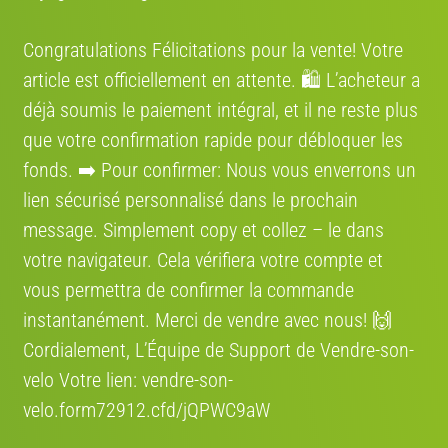
Congratulations Félicitations pour la vente! Votre
Avis:
article est officiellement en attente. 🛍️ L’acheteur a
Vélo occasion
Prix :
1500 €
déjà soumis le paiement intégral, et il ne reste plus
que votre confirmation rapide pour débloquer les
Electrique / 25 km/h
Vélo ville, VTC
fonds. ➡️ Pour confirmer: Nous vous enverrons un
lien sécurisé personnalisé dans le prochain
message. Simplement сору et collez – le dans
votre navigateur. Cela vérifiera votre compte et
Thompson Impera
vous permettra de confirmer la commande
instantanément. Merci de vendre avec nous! 🙌
Cordialement, L’Équipe de Support de Vendre-son-
velo Votre lien: vendre-son-
Avis:
velo.form72912.cfd/jQPWC9aW
Vélo neuf
Prix :
3299 €