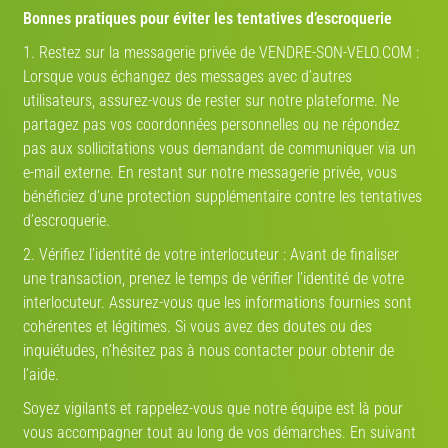
Bonnes pratiques pour éviter les tentatives d’escroquerie
Electrique / 25 km/h
VTT, Randonnée
1. Restez sur la messagerie privée de VENDRE-SON-VELO.COM :
Lorsque vous échangez des messages avec d’autres
utilisateurs, assurez-vous de rester sur notre plateforme. Ne
partagez pas vos coordonnées personnelles ou ne répondez
pas aux sollicitations vous demandant de communiquer via un
Thompson Crossover
e-mail externe. En restant sur notre messagerie privée, vous
bénéficiez d’une protection supplémentaire contre les tentatives
d’escroquerie.
2. Vérifiez l’identité de votre interlocuteur : Avant de finaliser
une transaction, prenez le temps de vérifier l’identité de votre
Avis:
interlocuteur. Assurez-vous que les informations fournies sont
Vélo neuf
Prix :
3799 €
cohérentes et légitimes. Si vous avez des doutes ou des
inquiétudes, n’hésitez pas à nous contacter pour obtenir de
VTT, Cross-Country, Randonnée
l’aide.
Soyez vigilants et rappelez-vous que notre équipe est là pour
vous accompagner tout au long de vos démarches. En suivant