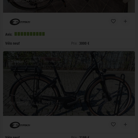
THOMPSON IMPERA
Avis:
Vélo neuf
Prix :
3000 €
Electrique / 25 km/h
Vélo ville
VAE Thompson Advance Bosch
Vélo neuf
Prix :
3199 €