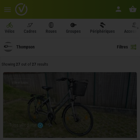
Vélos
Cadres
Roues
Groupes
Périphériques
Accessoi
Thompson
Filtres
Showing
27
out of
27
results
Ville et loisirs
Tulsa ville dame