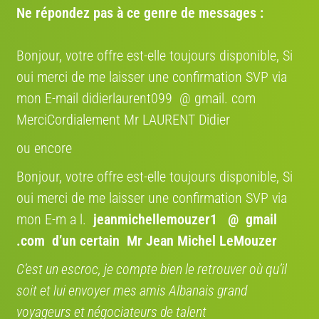
Ne répondez pas à ce genre de messages :
Thompson Lizzard 29
Bonjour, votre offre est-elle toujours disponible, Si
oui merci de me laisser une confirmation SVP via
mon E-mail didierlaurent099 @ gmail. com
MerciCordialement Mr LAURENT Didier
Avis:
Vélo neuf
Prix :
739 €
ou encore
Bonjour, votre offre est-elle toujours disponible, Si
Gravel
oui merci de me laisser une confirmation SVP via
mon E-m a l.
jeanmichellemouzer1 @ gmail
.com
d’un certain Mr Jean Michel LeMouzer
C’est un escroc, je compte bien le retrouver où qu’il
Thompson Gravier R9500
soit et lui envoyer mes amis Albanais grand
voyageurs et négociateurs de talent