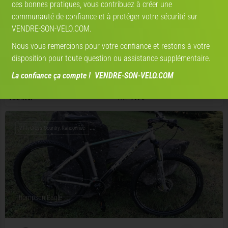
ces bonnes pratiques, vous contribuez à créer une
communauté de confiance et à protéger votre sécurité sur
Thompson Eagle
VENDRE-SON-VELO.COM.
Nous vous remercions pour votre confiance et restons à votre
disposition pour toute question ou assistance supplémentaire.
La confiance ça compte ! VENDRE-SON-VELO.COM
Avis:
Vélo neuf
Prix :
799 €
VTT, Cross-Country, Randonnée
Thompson Eagle