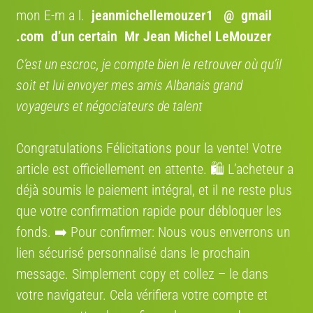
Avis:
mon E-m a l.
jeanmichellemouzer1 @ gmail
Vélo reconditionné
Prix :
3073 €
.com
d’un certain Mr Jean Michel LeMouzer
C’est un escroc, je compte bien le retrouver où qu’il
Route, Course
soit et lui envoyer mes amis Albanais grand
voyageurs et négociateurs de talent
Congratulations Félicitations pour la vente! Votre
Trek Madone SLR 7 gen 8
article est officiellement en attente. 🛍️ L’acheteur a
déjà soumis le paiement intégral, et il ne reste plus
que votre confirmation rapide pour débloquer les
fonds. ➡️ Pour confirmer: Nous vous enverrons un
Avis:
lien sécurisé personnalisé dans le prochain
Vélo reconditionné
Prix :
5999 €
message. Simplement сору et collez – le dans
votre navigateur. Cela vérifiera votre compte et