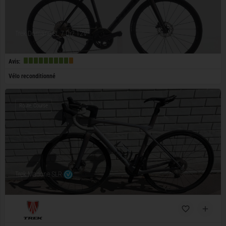
Trek Domane SL 7 Di2 12V
Avis:
Vélo reconditionné
Route, Course
Trek Madone SLR