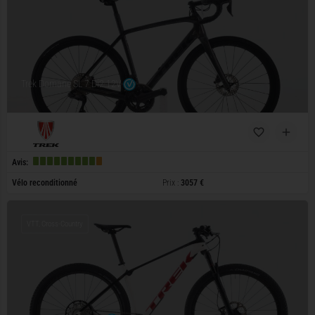
Trek Domane SL 7 Di2 12V
Avis:
Vélo reconditionné
Prix :
3057 €
VTT, Cross-Country