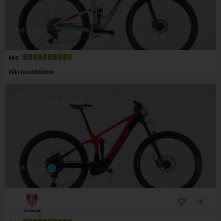
Trek Top Fuel 9.8
Avis:
Vélo reconditionné
VTT, Cross-Country, All mountain
Trek Rail XT