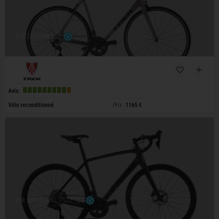
Trek Emonda SL 6
Avis:
Vélo reconditionné
Prix :
1165 €
Trek Domane SL 7 Di2 12V