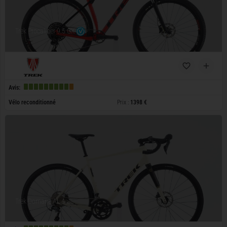
Trek Procaliber 9.5 GX
Avis:
Vélo reconditionné
Prix :
1398 €
Trek Domane AL 4