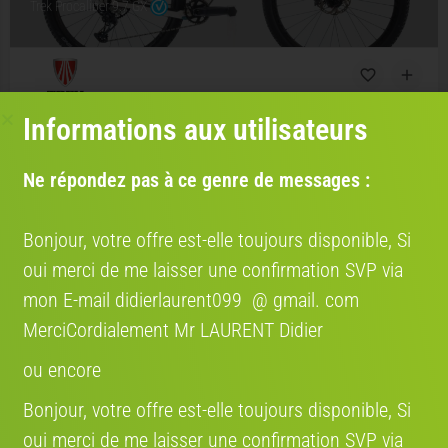
Trek Procaliber 9.7 GX
Avis:
Informations aux utilisateurs
Vélo reconditionné
Prix :
1631 €
Ne répondez pas à ce genre de messages :
Ville et loisirs, Vélo ville, VTC
Bonjour, votre offre est-elle toujours disponible, Si
oui merci de me laisser une confirmation SVP via
mon E-mail didierlaurent099 @ gmail. com
MerciCordialement Mr LAURENT Didier
Trek Fuel EX-e XT
ou encore
Bonjour, votre offre est-elle toujours disponible, Si
oui merci de me laisser une confirmation SVP via