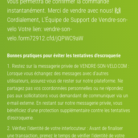
vous permettra de confirmer la commande
instantanément. Merci de vendre avec nous! 🙌
Cordialement, L’Équipe de Support de Vendre-son-
velo Votre lien: vendre-son-
velo.form72912.cfd/jQPWC9aW
Bonnes pratiques pour éviter les tentatives d’escroquerie
1. Restez sur la messagerie privée de VENDRE-SON-VELO.COM :
Lorsque vous échangez des messages avec d’autres
utilisateurs, assurez-vous de rester sur notre plateforme. Ne
partagez pas vos coordonnées personnelles ou ne répondez
pas aux sollicitations vous demandant de communiquer via un
e-mail externe. En restant sur notre messagerie privée, vous
bénéficiez d’une protection supplémentaire contre les tentatives
d’escroquerie.
2. Vérifiez l’identité de votre interlocuteur : Avant de finaliser
une transaction, prenez le temps de vérifier l’identité de votre
VTT, Cross-Country, All mountain