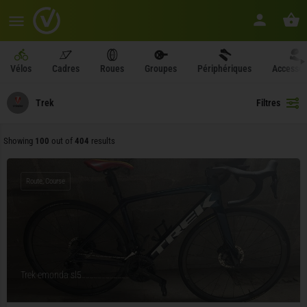
Vélos
Cadres
Roues
Groupes
Périphériques
Accessoi
Trek
Filtres
Showing
100
out of
404
results
Route, Course
Trek emonda sl5