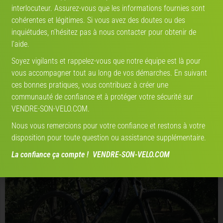
interlocuteur. Assurez-vous que les informations fournies sont
cohérentes et légitimes. Si vous avez des doutes ou des
inquiétudes, n’hésitez pas à nous contacter pour obtenir de
l’aide.
Soyez vigilants et rappelez-vous que notre équipe est là pour
Trek Supercaliber SL 9.7 GX AXS
vous accompagner tout au long de vos démarches. En suivant
ces bonnes pratiques, vous contribuez à créer une
communauté de confiance et à protéger votre sécurité sur
VENDRE-SON-VELO.COM.
Avis:
Nous vous remercions pour votre confiance et restons à votre
Vélo reconditionné
Prix :
3379 €
disposition pour toute question ou assistance supplémentaire.
La confiance ça compte ! VENDRE-SON-VELO.COM
VTT, Cross-Country