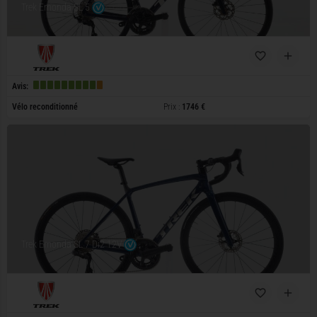
Trek Emonda SL 5
Avis:
Vélo reconditionné
Prix :
1746 €
Trek Emonda SL 7 Di2 12V