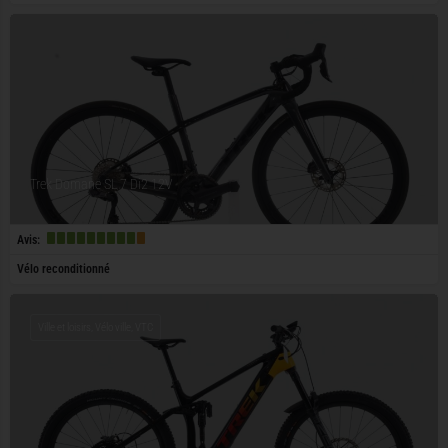
Trek Domane SL 7 Di2 12V
Avis:
Vélo reconditionné
Ville et loisirs, Vélo ville, VTC