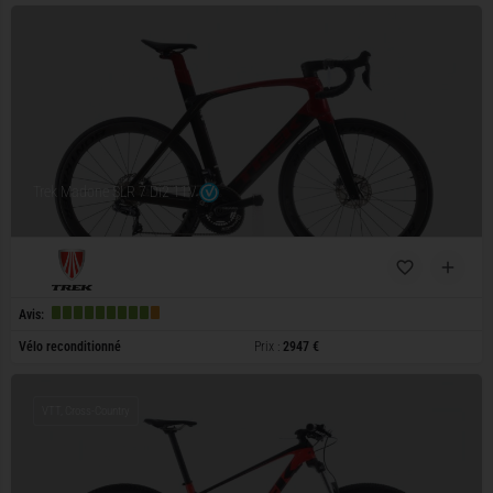
Trek Madone SLR 7 Di2 11V
Avis:
Vélo reconditionné
Prix :
2947 €
VTT, Cross-Country