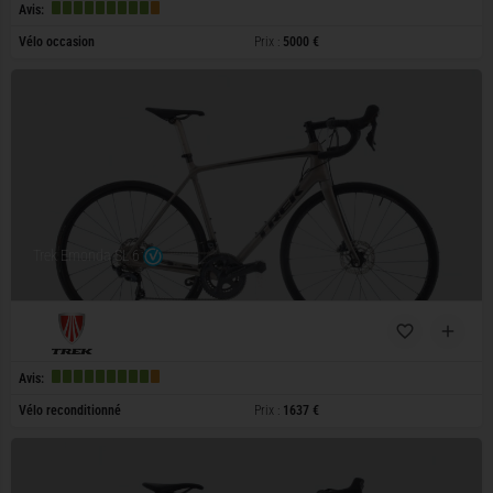
Avis:
Vélo occasion
Prix :
5000 €
Trek Emonda SL 6
Avis:
Vélo reconditionné
Prix :
1637 €