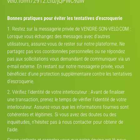
velo.form72912.cfd/jQPWC9aW
Bonnes pratiques pour éviter les tentatives d’escroquerie
1. Restez sur la messagerie privée de VENDRE-SON-VELO.COM :
Lorsque vous échangez des messages avec d’autres
utilisateurs, assurez-vous de rester sur notre plateforme. Ne
PARTENAIRE-DE-VELO.COM
partagez pas vos coordonnées personnelles ou ne répondez
ICI VOS PRÉFÉRENCES NE REGARDENT QUE VOUS !
pas aux sollicitations vous demandant de communiquer via un
e-mail externe. En restant sur notre messagerie privée, vous
CRÉEZ VOTRE PROFIL
bénéficiez d’une protection supplémentaire contre les tentatives
d’escroquerie.
2. Vérifiez l’identité de votre interlocuteur : Avant de finaliser
une transaction, prenez le temps de vérifier l’identité de votre
interlocuteur. Assurez-vous que les informations fournies sont
Annonces qui pourraient vous intéresser
cohérentes et légitimes. Si vous avez des doutes ou des
inquiétudes, n’hésitez pas à nous contacter pour obtenir de
l’aide.