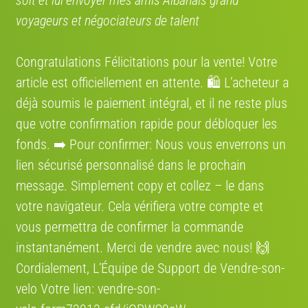
soit et lui envoyer mes amis Albanais grand
Modèle
V-IA
voyageurs et négociateurs de talent
État
Congratulations Félicitations pour la vente! Votre
article est officiellement en attente. 🛍️ L’acheteur a
déjà soumis le paiement intégral, et il ne reste plus
Lancer l'estimation V-IA
que votre confirmation rapide pour débloquer les
fonds. ➡️ Pour confirmer: Nous vous enverrons un
Estimation par
vendre-son-velo.com
— données marché actualisées ·
2 726 estimations réalisées
lien sécurisé personnalisé dans le prochain
message. Simplement сору et collez – le dans
Mon partenaire de vélo
votre navigateur. Cela vérifiera votre compte et
vous permettra de confirmer la commande
TROUVEZ VOTRE PARTENAIRE
instantanément. Merci de vendre avec nous! 🙌
!
Cordialement, L’Équipe de Support de Vendre-son-
velo Votre lien: vendre-son-
DÉJÀ DES MILLIERS DE PROFILS