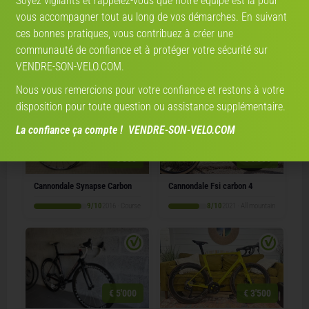
Soyez vigilants et rappelez-vous que notre équipe est là pour
vous accompagner tout au long de vos démarches. En suivant
€ 1'100
€ 1'800
ces bonnes pratiques, vous contribuez à créer une
communauté de confiance et à protéger votre sécurité sur
Cannondale Synapse carbone
Cannondale SuperSix EVO
VENDRE-SON-VELO.COM.
5/10
2013 · Course
8/10
2014 · Course
Nous vous remercions pour votre confiance et restons à votre
disposition pour toute question ou assistance supplémentaire.
La confiance ça compte ! VENDRE-SON-VELO.COM
€ 800
€ 1'500
Cannondale Synapse Carbon
Cannondale Fsi carbon 4
9/10
2016 · Course
8/10
2021 · All mountain
€ 5'000
€ 3'500