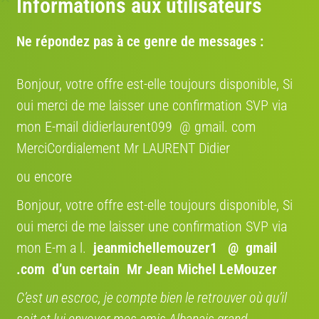
Informations aux utilisateurs
Région:
France
Ne répondez pas à ce genre de messages :
Adresse:
Leers, Nord, France
Itinéraire:
Bonjour, votre offre est-elle toujours disponible, Si
Voir sur la carte
oui merci de me laisser une confirmation SVP via
mon E-mail didierlaurent099 @ gmail. com
MerciCordialement Mr LAURENT Didier
Estimez la valeur de votre vélo ici
ou encore
Route
VTT
Gravel
Ville
VAE
Bonjour, votre offre est-elle toujours disponible, Si
Marque
oui merci de me laisser une confirmation SVP via
mon E-m a l.
jeanmichellemouzer1 @ gmail
.com
d’un certain Mr Jean Michel LeMouzer
Année
C’est un escroc, je compte bien le retrouver où qu’il