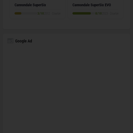
Cannondale SuperSix
Cannondale SuperSix EVO
3/10
2012 · Course
8/10
2023 · Course
Google Ad