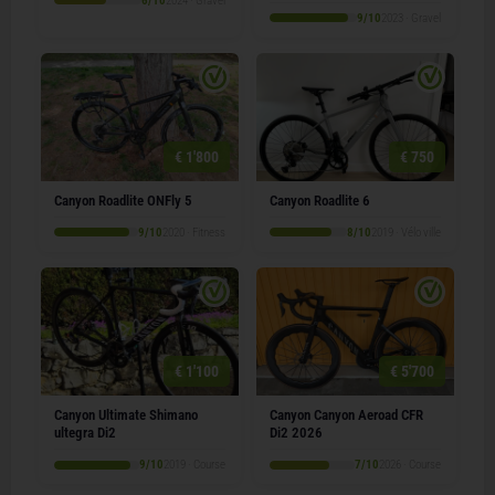
6/10
2024 · Gravel
9/10
2023 · Gravel
€ 1'800
€ 750
Canyon Roadlite ONFly 5
Canyon Roadlite 6
9/10
2020 · Fitness
8/10
2019 · Vélo ville
€ 1'100
€ 5'700
Canyon Ultimate Shimano
Canyon Canyon Aeroad CFR
ultegra Di2
Di2 2026
9/10
2019 · Course
7/10
2026 · Course