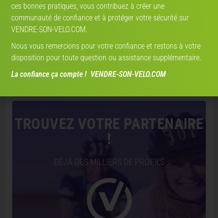
ces bonnes pratiques, vous contribuez à créer une
communauté de confiance et à protéger votre sécurité sur
VENDRE-SON-VELO.COM.
Lancer l'estimation V-IA
Nous vous remercions pour votre confiance et restons à votre
disposition pour toute question ou assistance supplémentaire.
Estimation par
vendre-son-velo.com
— données marché actualisées ·
2 742 estimations réalisées
La confiance ça compte ! VENDRE-SON-VELO.COM
Mon partenaire de vélo
TROUVEZ VOTRE PARTENAIRE
!
DÉJÀ DES MILLIERS DE PROFILS