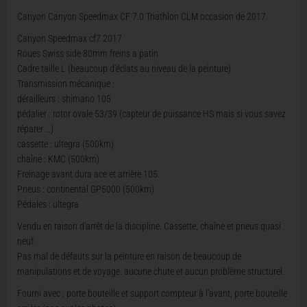
Canyon Canyon Speedmax CF 7.0 Triathlon CLM occasion de 2017.
Canyon Speedmax cf7 2017
Roues Swiss side 80mm freins a patin
Cadre taille L (beaucoup d’éclats au niveau de la peinture)
Transmission mécanique :
dérailleurs : shimano 105
pédalier : rotor ovale 53/39 (capteur de puissance HS mais si vous savez
réparer …)
cassette : ultegra (500km)
chaîne : KMC (500km)
Freinage avant dura ace et arrière 105
Pneus : continental GP5000 (500km)
Pédales : ultegra
Vendu en raison d’arrêt de la discipline. Cassette, chaîne et pneus quasi
neuf.
Pas mal de défauts sur la peinture en raison de beaucoup de
manipulations et de voyage. aucune chute et aucun problème structurel.
Fourni avec : porte bouteille et support compteur à l’avant, porte bouteille