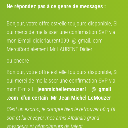
composants correspondent aux tests et fiches (Slowtwitch, Pro’s Closet,
Ne répondez pas à ce genre de messages :
bases de données vélo) pour le Speedmax CF 7.0 mécanique à freins sur
jante.] Modèle: Canyon Speedmax CF 7.0
Bonjour, votre offre est-elle toujours disponible, Si
Prix du marché :
entre 1795 et 2350
Moyenne : 2600
oui merci de me laisser une confirmation SVP via
mon E-mail didierlaurent099 @ gmail. com
Livraison entre particuliers
MerciCordialement Mr LAURENT Didier
ORGANISEZ VOTRE LIVRAISON EN QUELQUES
ou encore
CLICS
Bonjour, votre offre est-elle toujours disponible, Si
AVEC NOS PARTENAIRES TRANSPORTEURS
oui merci de me laisser une confirmation SVP via
SHIP TO CYCLE DANS TOUTE
L'EUROPE
mon E-m a l.
jeanmichellemouzer1 @ gmail
Bénéficiez de 12 % avec le code
.com
d’un certain Mr Jean Michel LeMouzer
promo " VENDRE12 "
Confiez le transport de votre vélo à des spécialistes,
C’est un escroc, je compte bien le retrouver où qu’il
un service économique et fiable aussi pour les
soit et lui envoyer mes amis Albanais grand
particuliers. Bénéficiez d’une expertise
professionnelle pour livrer votre vélo partout en
voyageurs et négociateurs de talent