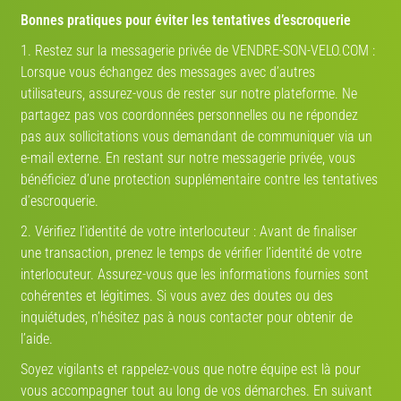
Itinéraire:
Voir sur la carte
Bonnes pratiques pour éviter les tentatives d’escroquerie
1. Restez sur la messagerie privée de VENDRE-SON-VELO.COM :
Lorsque vous échangez des messages avec d’autres
utilisateurs, assurez-vous de rester sur notre plateforme. Ne
Estimez la valeur de votre vélo ici
partagez pas vos coordonnées personnelles ou ne répondez
pas aux sollicitations vous demandant de communiquer via un
Route
VTT
Gravel
Ville
VAE
e-mail externe. En restant sur notre messagerie privée, vous
bénéficiez d’une protection supplémentaire contre les tentatives
Marque
d’escroquerie.
2. Vérifiez l’identité de votre interlocuteur : Avant de finaliser
Année
une transaction, prenez le temps de vérifier l’identité de votre
interlocuteur. Assurez-vous que les informations fournies sont
cohérentes et légitimes. Si vous avez des doutes ou des
Modèle
inquiétudes, n’hésitez pas à nous contacter pour obtenir de
V-IA
l’aide.
Soyez vigilants et rappelez-vous que notre équipe est là pour
État
vous accompagner tout au long de vos démarches. En suivant