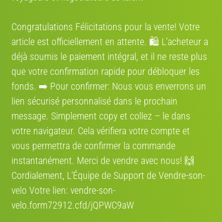
Europe.
Congratulations Félicitations pour la vente! Votre
COCOLIS, TRANSPORT ENTRE
PARTICULIER EN FRANCE
article est officiellement en attente. 🛍️ L’acheteur a
Nous nous engageons à rendre votre expérience de
déjà soumis le paiement intégral, et il ne reste plus
vente de vélo aussi fluide que possible entre
que votre confirmation rapide pour débloquer les
particuliers. Grâce à notre partenariat avec Cocolis,
nous vous proposons une solution de livraison
fonds. ➡️ Pour confirmer: Nous vous enverrons un
pratique, économique et respectueuse de
lien sécurisé personnalisé dans le prochain
l’environnement.
message. Simplement сору et collez – le dans
votre navigateur. Cela vérifiera votre compte et
Où se situe le vélo
vous permettra de confirmer la commande
Région:
France
instantanément. Merci de vendre avec nous! 🙌
Cordialement, L’Équipe de Support de Vendre-son-
Adresse:
velo Votre lien: vendre-son-
Salle Polyvalente du Pruney, Rue Paul Gauguin, 38420 Le Versoud,
velo.form72912.cfd/jQPWC9aW
France