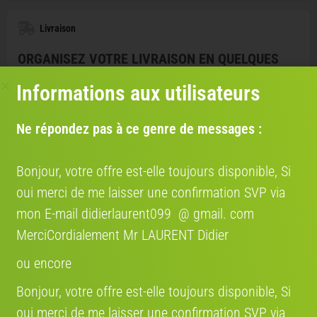
Livraison
ORGANISEZ VOTRE LIVRAISON EN QUELQUES
CLICS
Informations aux utilisateurs
AVEC NOS PARTENAIRES TRANSPORTEURS
SHIP TO CYCLE DANS TOUTE
L'EUROPE
Ne répondez pas à ce genre de messages :
Bénéficiez de 12 % avec le code
promo " VENDRE12 "
Bonjour, votre offre est-elle toujours disponible, Si
Confiez le transport de votre vélo à des spécialistes,
un service économique et fiable aussi pour les
oui merci de me laisser une confirmation SVP via
particuliers. Bénéficiez d’une expertise
mon E-mail didierlaurent099 @ gmail. com
professionnelle pour livrer votre vélo partout en
Europe.
MerciCordialement Mr LAURENT Didier
ou encore
COCOLIS, TRANSPORT ENTRE
PARTICULIER EN FRANCE
Bonjour, votre offre est-elle toujours disponible, Si
Nous nous engageons à rendre votre expérience de
oui merci de me laisser une confirmation SVP via
vente de vélo aussi fluide que possible entre