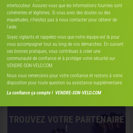
interlocuteur. Assurez-vous que les informations fournies sont
cohérentes et légitimes. Si vous avez des doutes ou des
Modèle
V-IA
inquiétudes, n’hésitez pas à nous contacter pour obtenir de
l’aide.
Soyez vigilants et rappelez-vous que notre équipe est là pour
État
vous accompagner tout au long de vos démarches. En suivant
ces bonnes pratiques, vous contribuez à créer une
communauté de confiance et à protéger votre sécurité sur
Lancer l'estimation V-IA
VENDRE-SON-VELO.COM.
Nous vous remercions pour votre confiance et restons à votre
Estimation par
vendre-son-velo.com
— données marché actualisées ·
2 751 estimations réalisées
disposition pour toute question ou assistance supplémentaire.
La confiance ça compte ! VENDRE-SON-VELO.COM
Partenaire de vélo
TROUVEZ VOTRE PARTENAIRE
!