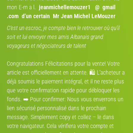
particuliers. Grâce à notre partenariat avec Cocolis,
mon E-m a l.
jeanmichellemouzer1 @ gmail
nous vous proposons une solution de livraison
.com
d’un certain Mr Jean Michel LeMouzer
pratique, économique et respectueuse de
l’environnement.
C’est un escroc, je compte bien le retrouver où qu’il
soit et lui envoyer mes amis Albanais grand
voyageurs et négociateurs de talent
Où se situe le vélo
Région:
Suisse
Congratulations Félicitations pour la vente! Votre
Adresse:
1237, Avully, canton de Genève, Suisse
article est officiellement en attente. 🛍️ L’acheteur a
déjà soumis le paiement intégral, et il ne reste plus
Itinéraire:
Voir sur la carte
que votre confirmation rapide pour débloquer les
fonds. ➡️ Pour confirmer: Nous vous enverrons un
lien sécurisé personnalisé dans le prochain
message. Simplement сору et collez – le dans
Annonces qui pourraient vous intéresser
votre navigateur. Cela vérifiera votre compte et