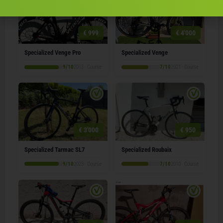
€ 999
€ 4'000
Specialized Venge Pro
Specialized Venge
9/10
2013 · Course
7/10
2021 · Course
€ 3'000
€ 950
Specialized Tarmac SL7
Specialized Roubaix
9/10
2023 · Course
7/10
2010 · Course