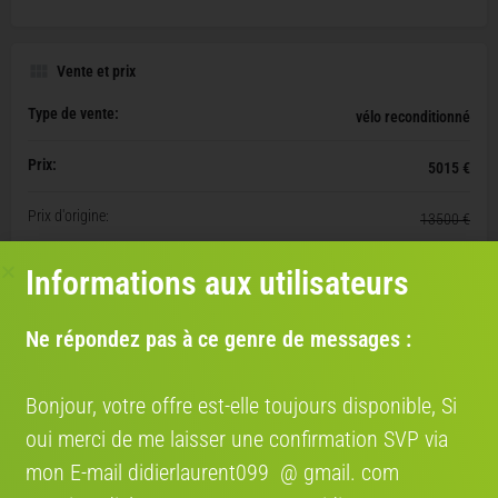
Vente et prix
Type de vente:
vélo reconditionné
Prix:
5015 €
Prix d'origine:
13500 €
Opportunité:
Informations aux utilisateurs
Document(s) disponible(s):
certificat de garantie
Ne répondez pas à ce genre de messages :
Bon état
Bonjour, votre offre est-elle toujours disponible, Si
oui merci de me laisser une confirmation SVP via
Livraison
mon E-mail didierlaurent099 @ gmail. com