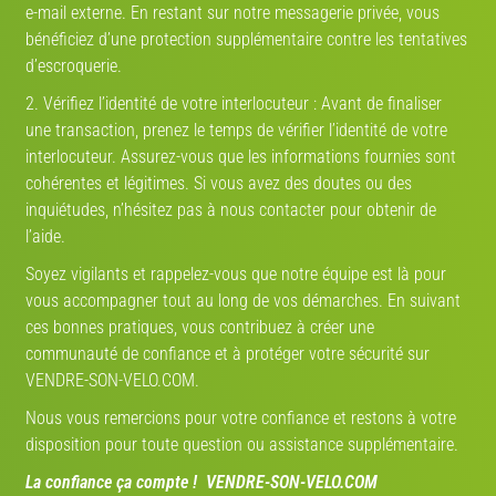
e-mail externe. En restant sur notre messagerie privée, vous
DÉJÀ DES MILLIERS DE PROFILS
bénéficiez d’une protection supplémentaire contre les tentatives
d’escroquerie.
2. Vérifiez l’identité de votre interlocuteur : Avant de finaliser
une transaction, prenez le temps de vérifier l’identité de votre
interlocuteur. Assurez-vous que les informations fournies sont
cohérentes et légitimes. Si vous avez des doutes ou des
PARTENAIRE-DE-VELO.COM
inquiétudes, n’hésitez pas à nous contacter pour obtenir de
l’aide.
ICI VOS PRÉFÉRENCES NE REGARDENT QUE VOUS !
Soyez vigilants et rappelez-vous que notre équipe est là pour
CRÉEZ VOTRE PROFIL
vous accompagner tout au long de vos démarches. En suivant
ces bonnes pratiques, vous contribuez à créer une
communauté de confiance et à protéger votre sécurité sur
VENDRE-SON-VELO.COM.
Annonces qui pourraient vous intéresser
Nous vous remercions pour votre confiance et restons à votre
disposition pour toute question ou assistance supplémentaire.
La confiance ça compte ! VENDRE-SON-VELO.COM