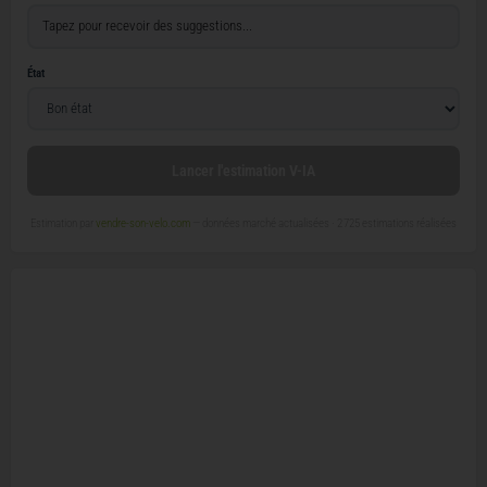
État
Lancer l'estimation V-IA
Estimation par
vendre-son-velo.com
— données marché actualisées ·
2 725 estimations réalisées