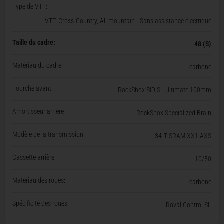
Type de VTT:
VTT, Cross-Country, All mountain - Sans assistance électrique
Taille du cadre:
48 (S)
Matériau du cadre:
carbone
Fourche avant:
RockShox SID SL Ultimate 100mm
Amortisseur arrière
RockShox Specialized Brain
Modèle de la transmission
34-T SRAM XX1 AXS
Cassette arrière:
10/50
Matériau des roues:
carbone
Spécificité des roues:
Roval Control SL