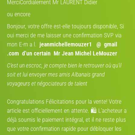
MerciCordialement Mr LAURENT Didier
ORGANISEZ VOTRE LIVRAISON EN QUELQUES
CLICS
ou encore
AVEC NOS PARTENAIRES TRANSPORTEURS
Bonjour, votre offre est-elle toujours disponible, Si
SHIP TO CYCLE DANS TOUTE
L'EUROPE
oui merci de me laisser une confirmation SVP via
Bénéficiez de 12 % avec le code
promo " VENDRE12 "
mon E-m a l.
jeanmichellemouzer1 @ gmail
Confiez le transport de votre vélo à des spécialistes,
.com
d’un certain Mr Jean Michel LeMouzer
un service économique et fiable aussi pour les
particuliers. Bénéficiez d’une expertise
C’est un escroc, je compte bien le retrouver où qu’il
professionnelle pour livrer votre vélo partout en
soit et lui envoyer mes amis Albanais grand
Europe.
voyageurs et négociateurs de talent
COCOLIS, TRANSPORT ENTRE
PARTICULIER EN FRANCE
Congratulations Félicitations pour la vente! Votre
Nous nous engageons à rendre votre expérience de
article est officiellement en attente. 🛍️ L’acheteur a
vente de vélo aussi fluide que possible entre
particuliers. Grâce à notre partenariat avec Cocolis,
déjà soumis le paiement intégral, et il ne reste plus
nous vous proposons une solution de livraison
que votre confirmation rapide pour débloquer les
pratique, économique et respectueuse de