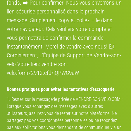
l’environnement.
fonds. ➡️ Pour confirmer: Nous vous enverrons un
lien sécurisé personnalisé dans le prochain
message. Simplement сору et collez – le dans
Où se situe le vélo
votre navigateur. Cela vérifiera votre compte et
Région:
France, Espagne
vous permettra de confirmer la commande
instantanément. Merci de vendre avec nous! 🙌
Adresse:
Carretera de Castellar, 540. 08227 Terrassa, Barcelona, Spain
Cordialement, L’Équipe de Support de Vendre-son-
Itinéraire:
velo Votre lien: vendre-son-
Voir sur la carte
velo.form72912.cfd/jQPWC9aW
Bonnes pratiques pour éviter les tentatives d’escroquerie
Mon partenaire de vélo
1. Restez sur la messagerie privée de VENDRE-SON-VELO.COM :
Lorsque vous échangez des messages avec d’autres
TROUVEZ VOTRE PARTENAIRE
utilisateurs, assurez-vous de rester sur notre plateforme. Ne
!
partagez pas vos coordonnées personnelles ou ne répondez
pas aux sollicitations vous demandant de communiquer via un