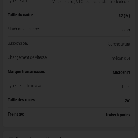
Type de vélo:
Ville et loisirs, VTC - Sans assistance électrique
Taille du cadre:
52 (M)
Matériau du cadre:
acier
Suspension:
fourche avant
Changement de vitesse
mécanique
Marque transmission:
Microshift
Type de plateau avant:
Triple
Taille des roues:
26"
Freinage:
freins à patins