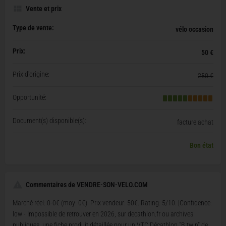
Vente et prix
Type de vente:
vélo occasion
Prix:
50 €
Prix d'origine:
250 €
Opportunité:
Document(s) disponible(s):
facture achat
Bon état
Commentaires de VENDRE-SON-VELO.COM
Marché réel: 0-0€ (moy: 0€). Prix vendeur: 50€. Rating: 5/10. [Confidence:
low - Impossible de retrouver en 2026, sur decathlon.fr ou archives
publiques, une fiche produit détaillée pour un VTC Décathlon "B twin" de