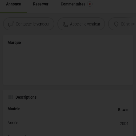
Annonce
Reserver
Commentaires
0
Contacter le vendeur
Appeler le vendeur
Où se tro
Marque
Descriptions
Modèle:
B twin
Année:
2004