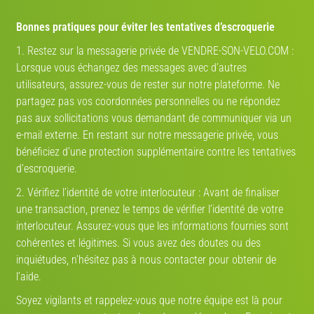
Route
VTT
Gravel
Ville
VAE
Bonnes pratiques pour éviter les tentatives d’escroquerie
Marque
1. Restez sur la messagerie privée de VENDRE-SON-VELO.COM :
Lorsque vous échangez des messages avec d’autres
utilisateurs, assurez-vous de rester sur notre plateforme. Ne
Année
partagez pas vos coordonnées personnelles ou ne répondez
pas aux sollicitations vous demandant de communiquer via un
e-mail externe. En restant sur notre messagerie privée, vous
Modèle
V-IA
bénéficiez d’une protection supplémentaire contre les tentatives
d’escroquerie.
2. Vérifiez l’identité de votre interlocuteur : Avant de finaliser
État
une transaction, prenez le temps de vérifier l’identité de votre
interlocuteur. Assurez-vous que les informations fournies sont
cohérentes et légitimes. Si vous avez des doutes ou des
inquiétudes, n’hésitez pas à nous contacter pour obtenir de
Lancer l'estimation V-IA
l’aide.
Estimation par
vendre-son-velo.com
— données marché actualisées ·
2 733 estimations réalisées
Soyez vigilants et rappelez-vous que notre équipe est là pour