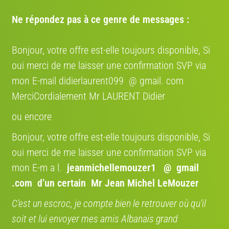
Adresse:
Allée des Coquelicots, 26400 Mirabel-et-Blacons, France
Ne répondez pas à ce genre de messages :
Itinéraire:
Voir sur la carte
Bonjour, votre offre est-elle toujours disponible, Si
oui merci de me laisser une confirmation SVP via
mon E-mail didierlaurent099 @ gmail. com
Annonces qui pourraient vous intéresser
MerciCordialement Mr LAURENT Didier
ou encore
Bonjour, votre offre est-elle toujours disponible, Si
oui merci de me laisser une confirmation SVP via
€ 250
€ 70
mon E-m a l.
jeanmichellemouzer1 @ gmail
.com
d’un certain Mr Jean Michel LeMouzer
Décathlon Bitwin 7
Décathlon Rockrider
6/10
2008 · Ville et loisirs
9/10
2004 · Randonnée
C’est un escroc, je compte bien le retrouver où qu’il
soit et lui envoyer mes amis Albanais grand