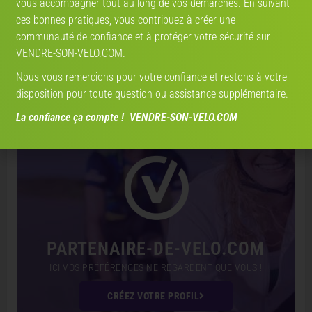
vous accompagner tout au long de vos démarches. En suivant
ces bonnes pratiques, vous contribuez à créer une
Partenaire de vélo
communauté de confiance et à protéger votre sécurité sur
VENDRE-SON-VELO.COM.
TROUVEZ VOTRE PARTENAIRE
Nous vous remercions pour votre confiance et restons à votre
disposition pour toute question ou assistance supplémentaire.
!
La confiance ça compte ! VENDRE-SON-VELO.COM
DÉJÀ DES MILLIERS DE PROFILS
PARTENAIRE-DE-VELO.COM
ICI VOS PRÉFÉRENCES NE REGARDENT QUE VOUS !
CRÉEZ VOTRE PROFIL