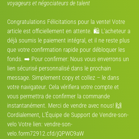
voyageurs et négociateurs de talent
Congratulations Félicitations pour la vente! Votre
€ 200
€ 49
article est officiellement en attente. 🛍️ L’acheteur a
Décathlon B’Twin Triban 520
Décathlon B’twin
déjà soumis le paiement intégral, et il ne reste plus
9/10
2016 · Vélo ville
5/10
2002 · Ville et loisirs
que votre confirmation rapide pour débloquer les
fonds. ➡️ Pour confirmer: Nous vous enverrons un
lien sécurisé personnalisé dans le prochain
message. Simplement сору et collez – le dans
€ 45
€ 45
votre navigateur. Cela vérifiera votre compte et
Décathlon ROCKRIDER 300
DECATHLON ROCKRIDER 300
vous permettra de confirmer la commande
10/10
2014 · Randonnée
9/10
2014 · Randonnée
instantanément. Merci de vendre avec nous! 🙌
Cordialement, L’Équipe de Support de Vendre-son-
velo Votre lien: vendre-son-
Estimez la valeur de votre vélo
velo.form72912.cfd/jQPWC9aW