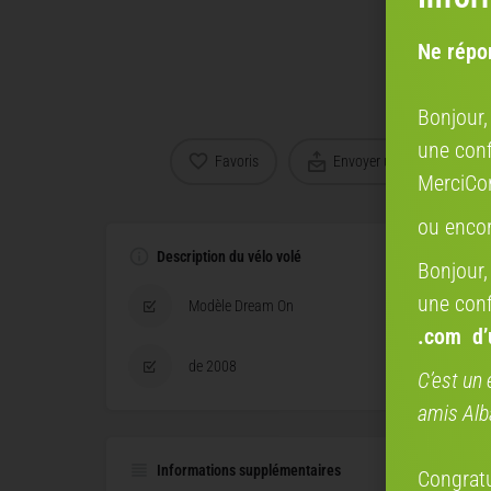
Ne répo
Bonjour,
une conf
Favoris
Envoyer un email
MerciCo
ou enco
Description du vélo volé
Bonjour,
une conf
Modèle Dream On
.com
d
de 2008
C’est un 
amis Alb
Informations supplémentaires
Congratul