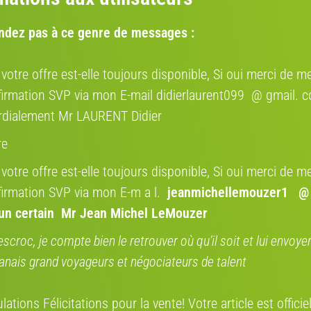
ndez pas à ce genre de messages :
 votre offre est-elle toujours disponible, Si oui merci de me
irmation SVP via mon E-mail didierlaurent099 @ gmail. 
Messagerie directe
Où se trouve le vélo
Laisser un comm
rdialement Mr LAURENT Didier
re
Où a été volé le vélo
 votre offre est-elle toujours disponible, Si oui merci de me
irmation SVP via mon E-m a l.
jeanmichellemouzer1 @
14e arrondissement de Par
’un certain Mr Jean Michel LeMouzer
escroc, je compte bien le retrouver où qu’il soit et lui envoy
anais grand voyageurs et négociateurs de talent
Sur la carte
ations Félicitations pour la vente! Votre article est offici