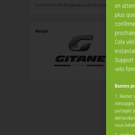
en attent
La fourche a été changée donc elle ne correspond pas au cadre;
plus que
confirme
Marque
prochain
Cela vér
instanta
Support 
velo.fo
Bonnes pra
1. Restez
messages a
partagez p
demandant 
vous bénéf