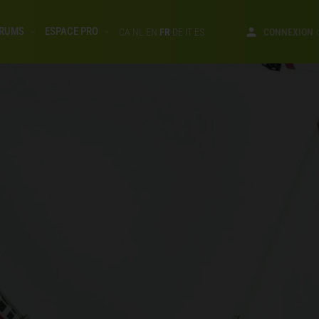
RUMS
ESPACE PRO
CA
NL
EN
FR
DE
IT
ES
CONNEXION