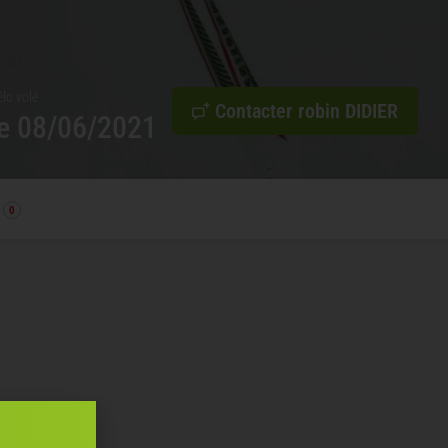
lo volé
Contacter robin DIDIER
le
08/06/2021
0