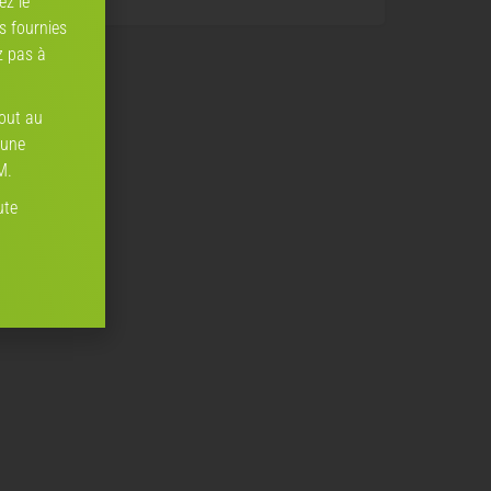
ez le
ns fournies
z pas à
tout au
 une
M.
ute