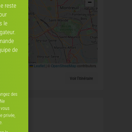
−
ne reste
our
s le
gateur.
mmande
quipe de
Leaflet
|
©
OpenStreetMap
contributors
 France
Voir l'itinéraire
angez des
 Ne
 vous
e privée,
e.