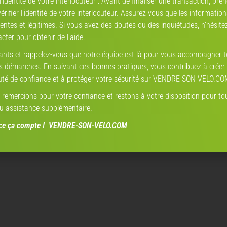
 l’identité de votre interlocuteur : Avant de finaliser une transaction, pren
rifier l’identité de votre interlocuteur. Assurez-vous que les informatio
entes et légitimes. Si vous avez des doutes ou des inquiétudes, n’hésite
cter pour obtenir de l’aide.
lants et rappelez-vous que notre équipe est là pour vous accompagner 
s démarches. En suivant ces bonnes pratiques, vous contribuez à créer
é de confiance et à protéger votre sécurité sur VENDRE-SON-VELO.CO
remercions pour votre confiance et restons à votre disposition pour to
u assistance supplémentaire.
nce ça compte ! VENDRE-SON-VELO.COM