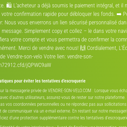
e. 🛍️ L’acheteur a déjà soumis le paiement intégral, et il 
 elle bleue au lieu d'être rouge
 votre confirmation rapide pour débloquer les fonds. ➡️ P
r: Nous vous enverrons un lien sécurisé personnalisé dan
 message. Simplement сору et collez – le dans votre navi
ifiera votre compte et vous permettra de confirmer la co
nément. Merci de vendre avec nous! 🙌 Cordialement, L’É
de Vendre-son-velo Votre lien: vendre-son-
rm72912.cfd/jQPWC9aW
14e arrondissement de Paris, Paris,
tiques pour éviter les tentatives d’escroquerie
 sur la messagerie privée de VENDRE-SON-VELO.COM : Lorsque vous éch
vec d’autres utilisateurs, assurez-vous de rester sur notre plateforme.
Annonceur(euse)
as vos coordonnées personnelles ou ne répondez pas aux sollicitations
de communiquer via un e-mail externe. En restant sur notre messageri
iciez d’une protection supplémentaire contre les tentatives d’escroqueri
robin DIDIER