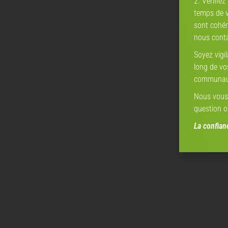
2. Vérifiez
temps de vé
sont cohér
nous conta
Soyez vigi
long de vo
communaut
Nous vous 
question o
La confia