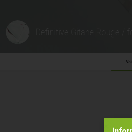
Definitive Gitane Rouge / 
Voi
Infor