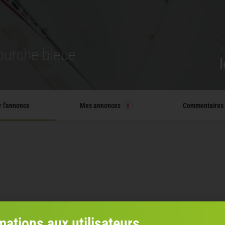
Vé
fourche bleue
r l'annonce
Mes annonces
Commentaires
0
mations aux utilisateurs