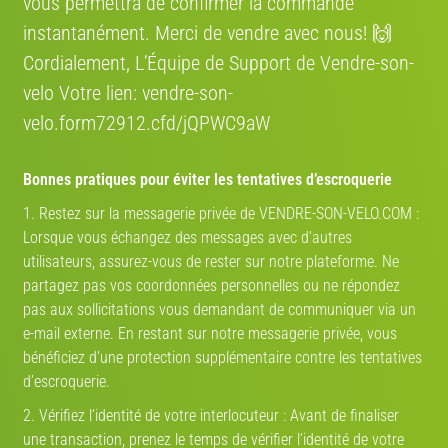
vous permettra de confirmer la commande
instantanément. Merci de vendre avec nous! 🙌
Cordialement, L’Équipe de Support de Vendre-son-
Mon partenaire de vélo
velo Votre lien: vendre-son-
velo.form72912.cfd/jQPWC9aW
TROUVEZ VOTRE PARTENAIRE
!
Bonnes pratiques pour éviter les tentatives d’escroquerie
1. Restez sur la messagerie privée de VENDRE-SON-VELO.COM :
DÉJÀ DES MILLIERS DE PROFILS
Lorsque vous échangez des messages avec d’autres
utilisateurs, assurez-vous de rester sur notre plateforme. Ne
partagez pas vos coordonnées personnelles ou ne répondez
pas aux sollicitations vous demandant de communiquer via un
e-mail externe. En restant sur notre messagerie privée, vous
bénéficiez d’une protection supplémentaire contre les tentatives
PARTENAIRE-DE-VELO.COM
d’escroquerie.
ICI VOS PRÉFÉRENCES NE REGARDENT QUE VOUS !
2. Vérifiez l’identité de votre interlocuteur : Avant de finaliser
une transaction, prenez le temps de vérifier l’identité de votre