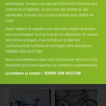
CRÉEZ VOTRE PROFIL
interlocuteur. Assurez-vous que les informations fournies sont
cohérentes et légitimes. Si vous avez des doutes ou des
inquiétudes, n’hésitez pas à nous contacter pour obtenir de
l’aide.
Soyez vigilants et rappelez-vous que notre équipe est là pour
Annonces qui pourraient vous intéresser
vous accompagner tout au long de vos démarches. En suivant
ces bonnes pratiques, vous contribuez à créer une
communauté de confiance et à protéger votre sécurité sur
VENDRE-SON-VELO.COM.
Nous vous remercions pour votre confiance et restons à votre
€ 1'000
€ 1'780
disposition pour toute question ou assistance supplémentaire.
Vélo route Lapierre SENSIUM
Lapierre Aircode
La confiance ça compte ! VENDRE-SON-VELO.COM
100
10/10
2020 · Course
2013 · Course