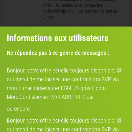
particuliers. Bénéficiez d’une expertise
professionnelle pour livrer votre vélo partout en
Europe.
COCOLIS, TRANSPORT ENTRE
Informations aux utilisateurs
PARTICULIER EN FRANCE
Nous nous engageons à rendre votre expérience de
vente de vélo aussi fluide que possible entre
Ne répondez pas à ce genre de messages :
particuliers. Grâce à notre partenariat avec Cocolis,
nous vous proposons une solution de livraison
pratique, économique et respectueuse de
Bonjour, votre offre est-elle toujours disponible, Si
l’environnement.
oui merci de me laisser une confirmation SVP via
mon E-mail didierlaurent099 @ gmail. com
MerciCordialement Mr LAURENT Didier
Où se situe le vélo
ou encore
Région:
France
Bonjour, votre offre est-elle toujours disponible, Si
oui merci de me laisser une confirmation SVP via
Estimez la valeur de votre vélo ici