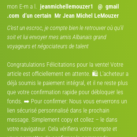
mon E-m a l.
jeanmichellemouzer1 @ gmail
.com
d’un certain Mr Jean Michel LeMouzer
Route
VTT
Gravel
Ville
VAE
Marque
C’est un escroc, je compte bien le retrouver où qu’il
soit et lui envoyer mes amis Albanais grand
voyageurs et négociateurs de talent
Année
Congratulations Félicitations pour la vente! Votre
Modèle
V-IA
article est officiellement en attente. 🛍️ L’acheteur a
déjà soumis le paiement intégral, et il ne reste plus
que votre confirmation rapide pour débloquer les
État
fonds. ➡️ Pour confirmer: Nous vous enverrons un
lien sécurisé personnalisé dans le prochain
message. Simplement сору et collez – le dans
Lancer l'estimation V-IA
votre navigateur. Cela vérifiera votre compte et
Estimation par
vendre-son-velo.com
— données marché actualisées ·
2 740 estimations réalisées