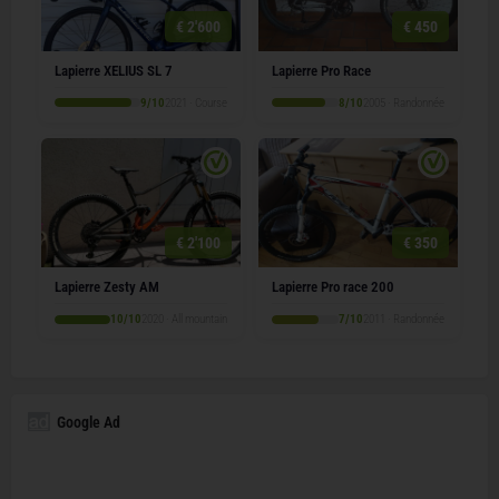
€ 2'600
€ 450
Lapierre XELIUS SL 7
Lapierre Pro Race
9/10
2021 · Course
8/10
2005 · Randonnée
€ 2'100
€ 350
Lapierre Zesty AM
Lapierre Pro race 200
10/10
2020 · All mountain
7/10
2011 · Randonnée
Google Ad