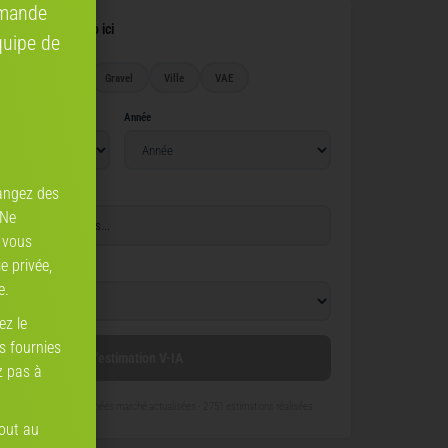
mmande
leur de votre vélo ici
quipe de
Route
VTT
Gravel
Ville
VAE
Année
angez des
 Ne
 vous
e privée,
e.
ez le
ns fournies
Lancer l'estimation V-IA
z pas à
re-son-velo.com
— données marché actualisées ·
2 751 estimations réalisées
tout au