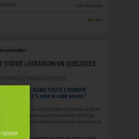
nible(s):
autre document
Bon état
tre particuliers
Z VOTRE LIVRAISON EN QUELQUES
ARTENAIRES TRANSPORTEURS
HIP TO CYCLE DANS TOUTE L'EUROPE
énéficiez de 12 % avec le code promo "
ENDRE12 "
nfiez le transport de votre vélo à des spécialistes, un service
onomique et fiable aussi pour les particuliers. Bénéficiez
une expertise professionnelle pour livrer votre vélo partout en
urope.
 laisser