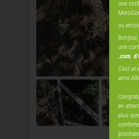
une conf
MerciCo
ou enco
Bonjour,
une conf
.com
d
C’est un 
amis Alb
Congratul
en attent
plus que
confirme
prochain