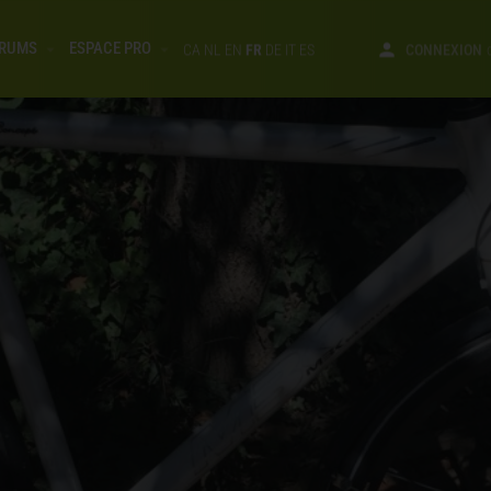
RUMS
ESPACE PRO
CA
NL
EN
FR
DE
IT
ES
CONNEXION