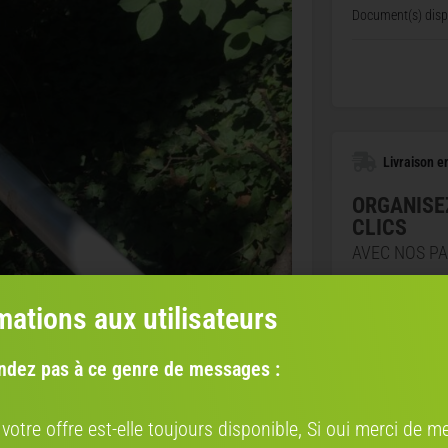
Document(s) dispo
Livraison en
ORGANISE
CLICS
AVEC NOS P
S
B
mations aux utilisateurs
V
Co
ndez pas à ce genre de messages :
éc
d’
E
 votre offre est-elle toujours disponible, Si oui merci de me