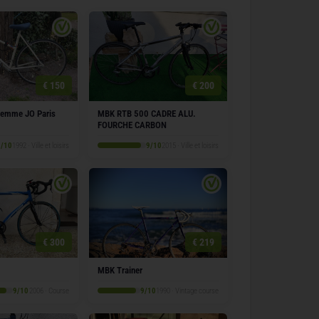
€ 150
€ 200
Femme JO Paris
MBK RTB 500 CADRE ALU.
FOURCHE CARBON
8/10
1992 · Ville et loisirs
9/10
2015 · Ville et loisirs
€ 300
€ 219
MBK Trainer
9/10
2006 · Course
9/10
1990 · Vintage course