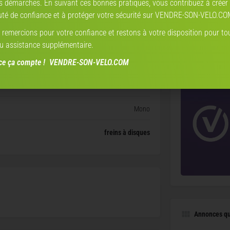
s démarches. En suivant ces bonnes pratiques, vous contribuez à créer
é de confiance et à protéger votre sécurité sur VENDRE-SON-VELO.CO
43 (XXS)
Mon partena
remercions pour votre confiance et restons à votre disposition pour to
acier
u assistance supplémentaire.
TROU
nce ça compte ! VENDRE-SON-VELO.COM
mécanique
D
Shimano
Mono
freins à disques
Annonces qui