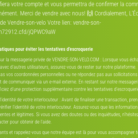
ifiera votre compte et vous permettra de confirmer la co
Estimez la va
nément. Merci de vendre avec nous! 🙌 Cordialement, L’É
de Vendre-son-velo Votre lien: vendre-son-
rm72912.cfd/jQPWC9aW
Marque
tiques pour éviter les tentatives d’escroquerie
 sur la messagerie privée de VENDRE-SON-VELO.COM : Lorsque vous éch
Modèle
V-IA
vec d’autres utilisateurs, assurez-vous de rester sur notre plateforme.
as vos coordonnées personnelles ou ne répondez pas aux sollicitations
de communiquer via un e-mail externe. En restant sur notre messageri
État
iciez d’une protection supplémentaire contre les tentatives d’escroqueri
 l’identité de votre interlocuteur : Avant de finaliser une transaction, pren
2020
rifier l’identité de votre interlocuteur. Assurez-vous que les informatio
entes et légitimes. Si vous avez des doutes ou des inquiétudes, n’hésite
ndurance, Vintage course - Sans assistance électrique
cter pour obtenir de l’aide.
Estimation par
vend
lants et rappelez-vous que notre équipe est là pour vous accompagner 
45 km/h