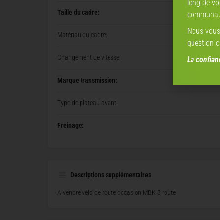
long de vo
Taille du cadre:
communaut
Nous vous 
Matériau du cadre:
question o
Changement de vitesse
La confia
Marque transmission:
Type de plateau avant:
Freinage:
Descriptions supplémentaires
A vendre vélo de route occasion MBK 3 route