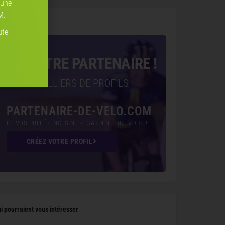
 une
M.
ire de vélo
ute
VEZ VOTRE PARTENAIRE !
ÉJÀ DES MILLIERS DE PROFILS
PARTENAIRE-DE-VELO.COM
ICI VOS PRÉFÉRENCES NE REGARDENT QUE VOUS !
CRÉEZ VOTRE PROFIL
 pourraient vous intéresser