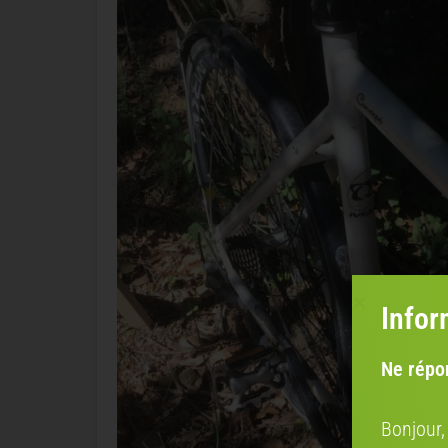
Infor
Ne répo
Bonjour,