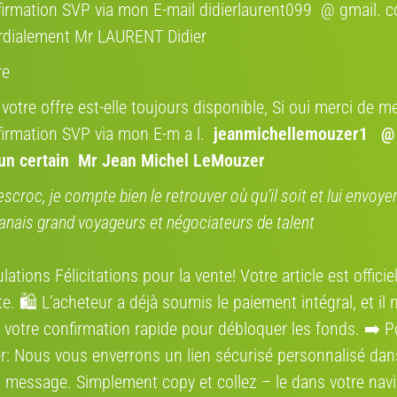
C
irmation SVP via mon E-mail didierlaurent099 @ gmail. 
E
rdialement Mr LAURENT Didier
N
vé
re
p
l
 votre offre est-elle toujours disponible, Si oui merci de me
l
irmation SVP via mon E-m a l.
jeanmichellemouzer1 @
’un certain Mr Jean Michel LeMouzer
Où se situe l
escroc, je compte bien le retrouver où qu’il soit et lui envoy
anais grand voyageurs et négociateurs de talent
Région:
Adresse:
ations Félicitations pour la vente! Votre article est offici
e. 🛍️ L’acheteur a déjà soumis le paiement intégral, et il 
Itinéraire:
 votre confirmation rapide pour débloquer les fonds. ➡️ P
r: Nous vous enverrons un lien sécurisé personnalisé dan
 message. Simplement сору et collez – le dans votre navi