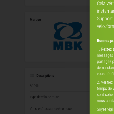
Cela vér
instanta
Support 
Marque
velo.fo
Bonnes pra
1. Restez
messages a
partagez p
demandant 
vous bénéf
Descriptions
2. Vérifiez
Année:
temps de vé
sont cohér
Type de vélo de route:
Route, E
nous conta
Vitesse d'assistance électrique
Soyez vigi