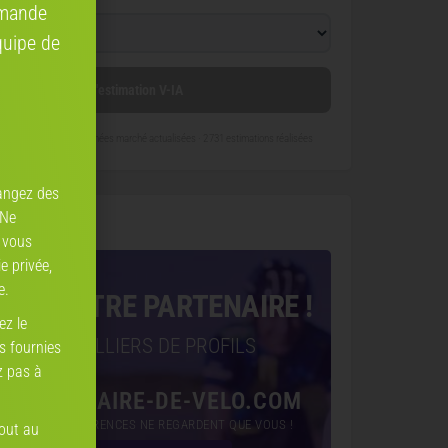
mmande
quipe de
Lancer l'estimation V-IA
re-son-velo.com
— données marché actualisées ·
2 731 estimations réalisées
angez des
 Ne
ire de vélo
 vous
e privée,
e.
VEZ VOTRE PARTENAIRE !
ez le
ÉJÀ DES MILLIERS DE PROFILS
ns fournies
z pas à
PARTENAIRE-DE-VELO.COM
ICI VOS PRÉFÉRENCES NE REGARDENT QUE VOUS !
tout au