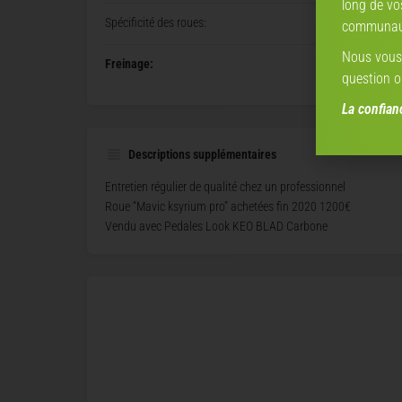
long de vo
Spécificité des roues:
communaut
Nous vous 
Freinage:
question o
La confia
Descriptions supplémentaires
Entretien régulier de qualité chez un professionnel
Roue “Mavic ksyrium pro” achetées fin 2020 1200€
Vendu avec Pedales Look KEO BLAD Carbone