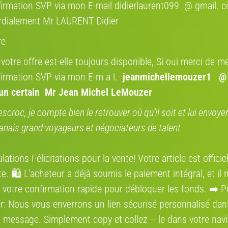
irmation SVP via mon E-mail didierlaurent099 @ gmail. 
rdialement Mr LAURENT Didier
Où se situe l
re
Région:
 votre offre est-elle toujours disponible, Si oui merci de me
irmation SVP via mon E-m a l.
jeanmichellemouzer1 @
’un certain Mr Jean Michel LeMouzer
Estimez la va
escroc, je compte bien le retrouver où qu’il soit et lui envoy
anais grand voyageurs et négociateurs de talent
Marque
ations Félicitations pour la vente! Votre article est offici
Orca OMR M20i
e. 🛍️ L’acheteur a déjà soumis le paiement intégral, et il 
 votre confirmation rapide pour débloquer les fonds. ➡️ P
2016
Modèle
V-IA
r: Nous vous enverrons un lien sécurisé personnalisé dan
Route, Course - Sans assistance électrique
 message. Simplement сору et collez – le dans votre navi