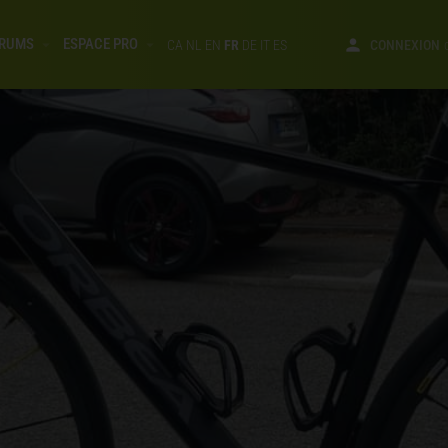
RUMS
ESPACE PRO
CA
NL
EN
FR
DE
IT
ES
CONNEXION