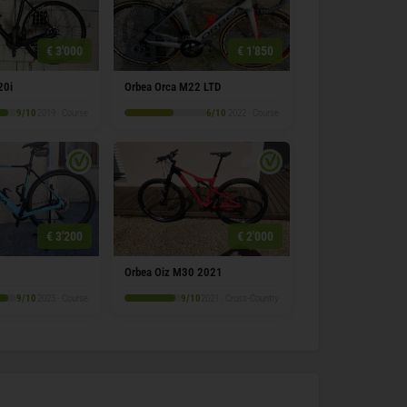
€ 3'000
€ 1'850
20i
Orbea Orca M22 LTD
9/10
2019 · Course
6/10
2022 · Course
€ 3'200
€ 2'000
Orbea Oiz M30 2021
9/10
2023 · Course
9/10
2021 · Cross-Country