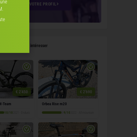
 une
CRÉEZ VOTRE PROFIL
M.
ute
 pourraient vous intéresser
€ 2'450
€ 2'690
 M-Team
Orbea Rise m20
10/10
2021 · Enduro
9/10
2022 · All mountain