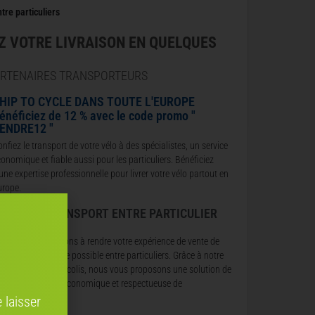
tre particuliers
Z VOTRE LIVRAISON EN QUELQUES
ARTENAIRES TRANSPORTEURS
HIP TO CYCLE DANS TOUTE L'EUROPE
énéficiez de 12 % avec le code promo "
ENDRE12 "
nfiez le transport de votre vélo à des spécialistes, un service
onomique et fiable aussi pour les particuliers. Bénéficiez
une expertise professionnelle pour livrer votre vélo partout en
urope.
OCOLIS, TRANSPORT ENTRE PARTICULIER
N FRANCE
ous nous engageons à rendre votre expérience de vente de
lo aussi fluide que possible entre particuliers. Grâce à notre
artenariat avec Cocolis, nous vous proposons une solution de
ivraison pratique, économique et respectueuse de
’environnement.
 laisser