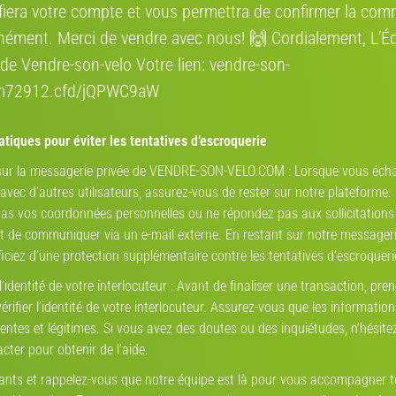
État
ifiera votre compte et vous permettra de confirmer la co
53 (M)
nément. Merci de vendre avec nous! 🙌 Cordialement, L’É
carbone
de Vendre-son-velo Votre lien: vendre-son-
rm72912.cfd/jQPWC9aW
OMP - monocoque - tapered 1-1/8˝ - 1 - 5˝ - PF 86mm
Estimation par
vend
électronique
tiques pour éviter les tentatives d’escroquerie
 sur la messagerie privée de VENDRE-SON-VELO.COM : Lorsque vous éch
Shimano
vec d’autres utilisateurs, assurez-vous de rester sur notre plateforme.
Mon partena
as vos coordonnées personnelles ou ne répondez pas aux sollicitations
Ultegra di2
de communiquer via un e-mail externe. En restant sur notre messageri
iciez d’une protection supplémentaire contre les tentatives d’escroqueri
Double
TROU
 l’identité de votre interlocuteur : Avant de finaliser une transaction, pren
11/30
D
rifier l’identité de votre interlocuteur. Assurez-vous que les informatio
entes et légitimes. Si vous avez des doutes ou des inquiétudes, n’hésite
700 C
cter pour obtenir de l’aide.
lants et rappelez-vous que notre équipe est là pour vous accompagner 
aluminium