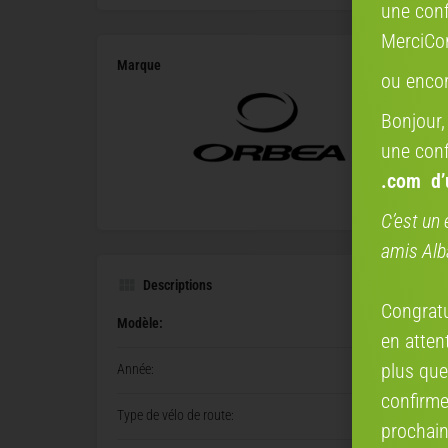
une conf
MerciCo
Marque
ou enco
Bonjour,
une conf
.com
d
C’est un 
amis Alb
Descriptions
Congratul
Modèle:
en attent
plus que
Année:
confirme
Type de vélo de route:
prochain