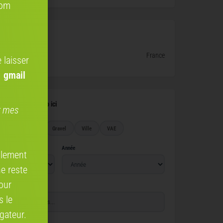
com
e vélo
France
 laisser
 gmail
leur de votre vélo ici
er mes
Route
VTT
Gravel
Ville
VAE
Année
ellement
ne reste
our
s le
gateur.