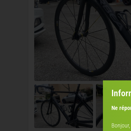
Infor
Ne répo
Bonjour,