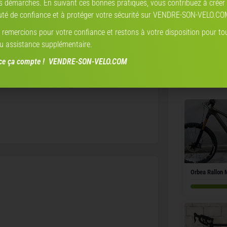
s démarches. En suivant ces bonnes pratiques, vous contribuez à créer
é de confiance et à protéger votre sécurité sur VENDRE-SON-VELO.CO
Mavic ksyrium pro
remercions pour votre confiance et restons à votre disposition pour to
freins à patins
u assistance supplémentaire.
nce ça compte ! VENDRE-SON-VELO.COM
Annonces qui
Orbea Rallon