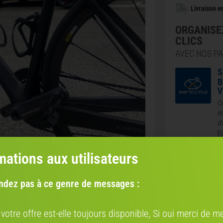
Livraison en
ORGANISE
CLICS
AVEC NOS P
S
B
V
Co
éc
d’
E
C
mations aux utilisateurs
E
N
vé
ndez pas à ce genre de messages :
p
l
l
 votre offre est-elle toujours disponible, Si oui merci de me