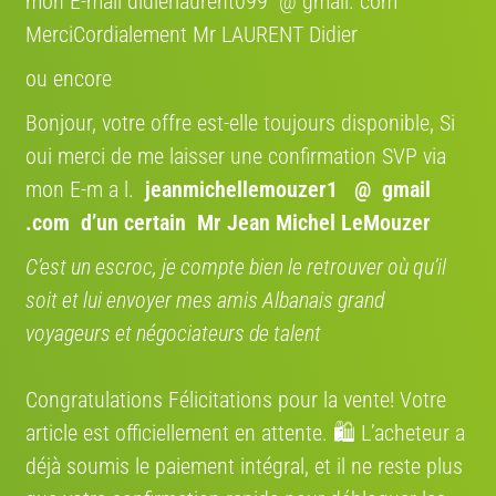
mon E-mail didierlaurent099 @ gmail. com
MerciCordialement Mr LAURENT Didier
Où se situe le vélo
ou encore
Région:
Italie
Bonjour, votre offre est-elle toujours disponible, Si
oui merci de me laisser une confirmation SVP via
Adresse:
Via Delle Querce, 20156 Milan ville métropolitaine de Milan, Italie
mon E-m a l.
jeanmichellemouzer1 @ gmail
Itinéraire:
.com
d’un certain Mr Jean Michel LeMouzer
Voir sur la carte
C’est un escroc, je compte bien le retrouver où qu’il
soit et lui envoyer mes amis Albanais grand
voyageurs et négociateurs de talent
Annonces qui pourraient vous intéresser
Congratulations Félicitations pour la vente! Votre
article est officiellement en attente. 🛍️ L’acheteur a
déjà soumis le paiement intégral, et il ne reste plus
€ 200
€ 150