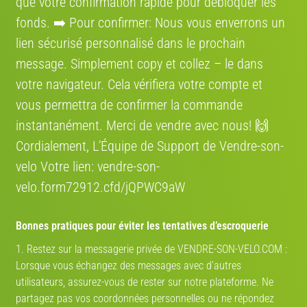
que votre confirmation rapide pour débloquer les
fonds. ➡️ Pour confirmer: Nous vous enverrons un
Peugeot Cycles Peugeot
Peugeot Cycles P22
lien sécurisé personnalisé dans le prochain
4/10
1990 · Ville et loisirs
6/10
1991 · Vélo hollandais
message. Simplement сору et collez – le dans
votre navigateur. Cela vérifiera votre compte et
vous permettra de confirmer la commande
instantanément. Merci de vendre avec nous! 🙌
€ 200
€ 85
Cordialement, L’Équipe de Support de Vendre-son-
Peugeot Cycles Peugeot
Peugeot Cycles 103
velo Votre lien: vendre-son-
Legend LC01D7
6/10
1990 · Route
velo.form72912.cfd/jQPWC9aW
10/10
2018 · Ville et loisirs
Bonnes pratiques pour éviter les tentatives d’escroquerie
1. Restez sur la messagerie privée de VENDRE-SON-VELO.COM :
Lorsque vous échangez des messages avec d’autres
€ 219
€ 219
utilisateurs, assurez-vous de rester sur notre plateforme. Ne
partagez pas vos coordonnées personnelles ou ne répondez
Peugeot Cycles PX10
Peugeot Cycles PR10