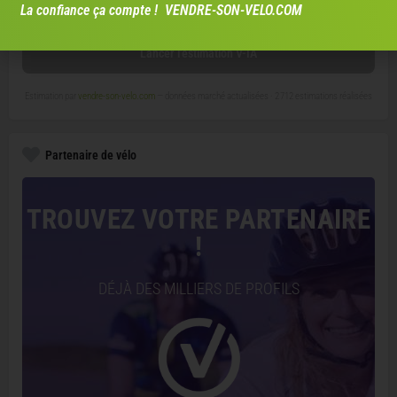
La confiance ça compte ! VENDRE-SON-VELO.COM
Lancer l'estimation V-IA
Estimation par
vendre-son-velo.com
— données marché actualisées ·
2 712 estimations réalisées
Partenaire de vélo
TROUVEZ VOTRE PARTENAIRE
!
DÉJÀ DES MILLIERS DE PROFILS