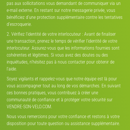
pas aux sollicitations vous demandant de communiquer via un
8/10
1990 · Vintage course
6/10
1990 · Ville et loisirs
e-mail externe. En restant sur notre messagerie privée, vous
bénéficiez d’une protection supplémentaire contre les tentatives
d’escroquerie.
Estimez la valeur de votre vélo
2. Vérifiez l’identité de votre interlocuteur : Avant de finaliser
une transaction, prenez le temps de vérifier l’identité de votre
Route
VTT
Gravel
Ville
VAE
interlocuteur. Assurez-vous que les informations fournies sont
cohérentes et légitimes. Si vous avez des doutes ou des
Marque
inquiétudes, n’hésitez pas à nous contacter pour obtenir de
l’aide.
Année
Soyez vigilants et rappelez-vous que notre équipe est là pour
vous accompagner tout au long de vos démarches. En suivant
ces bonnes pratiques, vous contribuez à créer une
communauté de confiance et à protéger votre sécurité sur
Modèle
V-IA
VENDRE-SON-VELO.COM.
Nous vous remercions pour votre confiance et restons à votre
État
disposition pour toute question ou assistance supplémentaire.