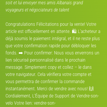
soit et lui envoyer mes amis Albanais grand
Enfant, Vélo de loisirs
voyageurs et négociateurs de talent
Congratulations Félicitations pour la vente! Votre
article est officiellement en attente. 🛍️ L’acheteur a
Nakamura YG60U5 2025
déjà soumis le paiement intégral, et il ne reste plus
YG60U5 2025
de 2025
que votre confirmation rapide pour débloquer les
fonds. ➡️ Pour confirmer: Nous vous enverrons un
lien sécurisé personnalisé dans le prochain
Vélo neuf
message. Simplement сору et collez – le dans
neuf
Prix:
130 €
votre navigateur. Cela vérifiera votre compte et
vous permettra de confirmer la commande
Enfant, Vélo de loisirs
instantanément. Merci de vendre avec nous! 🙌
Cordialement, L’Équipe de Support de Vendre-son-
velo Votre lien: vendre-son-