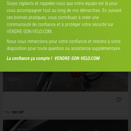
Soyez vigilants et rappelez-vous que notre équipe est là pour
vous accompagner tout au long de vos démarches. En suivant
Vélo occasion, reconditionné
ces bonnes pratiques, vous contribuez à créer une
occasion, reconditionné
Prix:
39 €
communauté de confiance et à protéger votre sécurité sur
VENDRE-SON-VELO.COM.
Nous vous remercions pour votre confiance et restons à votre
disposition pour toute question ou assistance supplémentaire.
La confiance ça compte ! VENDRE-SON-VELO.COM
Woom 3
Prix:
300 CHF
Vélo de loisirs