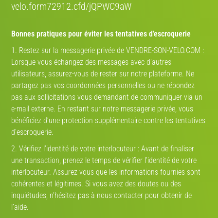
velo.form72912.cfd/jQPWC9aW
Veloretti
Veloretti
de 2021
Bonnes pratiques pour éviter les tentatives d’escroquerie
1. Restez sur la messagerie privée de VENDRE-SON-VELO.COM :
Lorsque vous échangez des messages avec d’autres
utilisateurs, assurez-vous de rester sur notre plateforme. Ne
Vélo occasion
partagez pas vos coordonnées personnelles ou ne répondez
occasion
pas aux sollicitations vous demandant de communiquer via un
e-mail externe. En restant sur notre messagerie privée, vous
bénéficiez d’une protection supplémentaire contre les tentatives
Enfant, Vélo de loisirs
d’escroquerie.
2. Vérifiez l’identité de votre interlocuteur : Avant de finaliser
une transaction, prenez le temps de vérifier l’identité de votre
interlocuteur. Assurez-vous que les informations fournies sont
cohérentes et légitimes. Si vous avez des doutes ou des
VELO ENFANT BTWIN ROSE 14 (927 - EVREUX)
inquiétudes, n’hésitez pas à nous contacter pour obtenir de
l’aide.