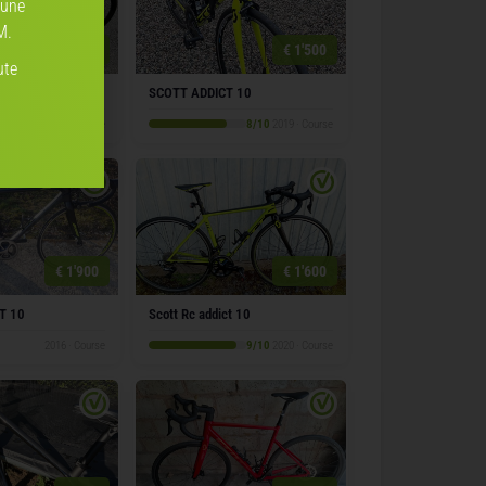
 une
M.
€ 2'950
€ 1'500
ute
10
SCOTT ADDICT 10
9/10
2022 · Course
8/10
2019 · Course
€ 1'900
€ 1'600
T 10
Scott Rc addict 10
2016 · Course
9/10
2020 · Course