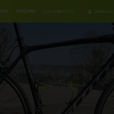
RUMS
ESPACE PRO
CA
NL
EN
FR
DE
IT
ES
CONNEXION