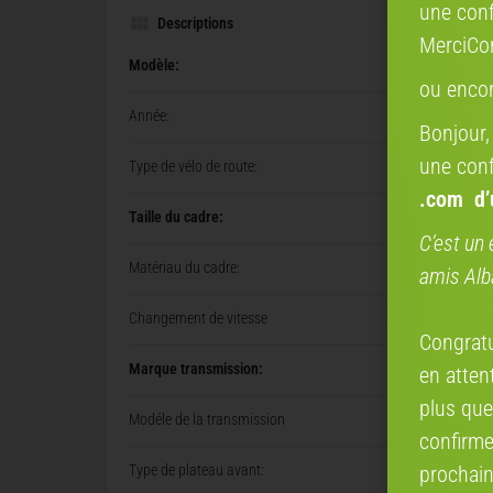
une conf
Descriptions
MerciCo
Modèle:
ou enco
Année:
Bonjour,
une conf
Type de vélo de route:
.com
d
Taille du cadre:
C’est un 
Matériau du cadre:
amis Alb
Changement de vitesse
Congratul
Marque transmission:
en attent
plus que
Modéle de la transmission
confirme
prochain
Type de plateau avant: