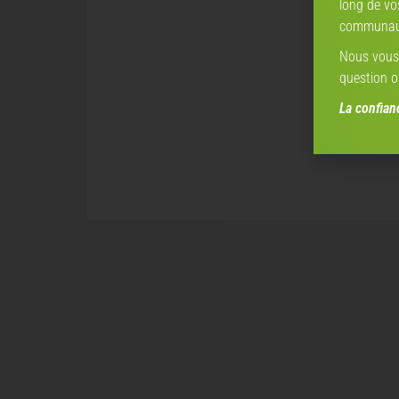
long de vo
communaut
Nous vous 
question o
La confia