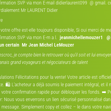
irmation SVP via mon E-mail didierlaurent099 @ gmail. 
rdialement Mr LAURENT Didier
Marque
Addict 10
re
2018
 votre offre est-elle toujours disponible, Si oui merci de me
Modèle
V-IA
irmation SVP via mon E-m a l.
jeanmichellemouzer1 @
Route, Course - Sans assistance électrique
’un certain Mr Jean Michel LeMouzer
État
54 (M)
escroc, je compte bien le retrouver où qu’il soit et lui envoy
carbone
anais grand voyageurs et négociateurs de talent
mécanique
ations Félicitations pour la vente! Votre article est offici
Estimation par
vend
e. 🛍️ L’acheteur a déjà soumis le paiement intégral, et il 
Shimano
 votre confirmation rapide pour débloquer les fonds. ➡️ P
Ultegra 11 vitesses
r: Nous vous enverrons un lien sécurisé personnalisé dan
Mon partena
 message. Simplement сору et collez – le dans votre navi
Double