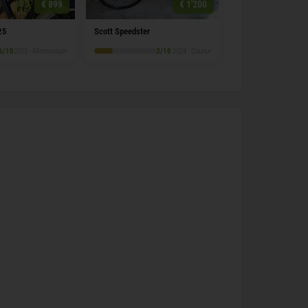
€ 899
€ 1'200
25
Scott Speedster
6/10
2023 · All mountain
3/10
2024 · Course