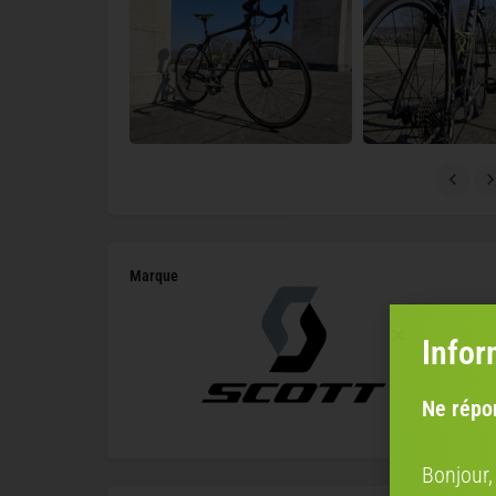
Marque
Infor
Ne répo
Bonjour,