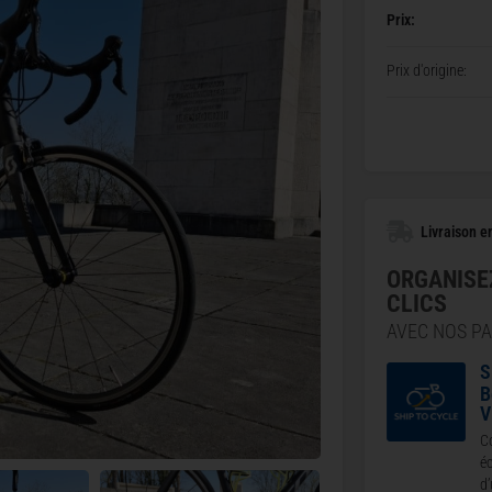
Prix:
Prix d'origine:
Livraison en
ORGANISE
CLICS
AVEC NOS P
S
B
V
Co
éc
d’