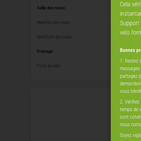
Cela vér
Taille des roues:
instanta
Support 
Matériau des roues:
velo.fo
Spécificité des roues:
Bonnes pra
Freinage:
1. Restez
Poids du vélo:
messages a
partagez p
demandant 
vous bénéf
2. Vérifiez
temps de vé
sont cohér
nous conta
Soyez vigi