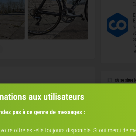
E
C
E
N
vé
p
l
l
Où se situe l
Région:
mations aux utilisateurs
ndez pas à ce genre de messages :
Estimez la va
 votre offre est-elle toujours disponible, Si oui merci de me