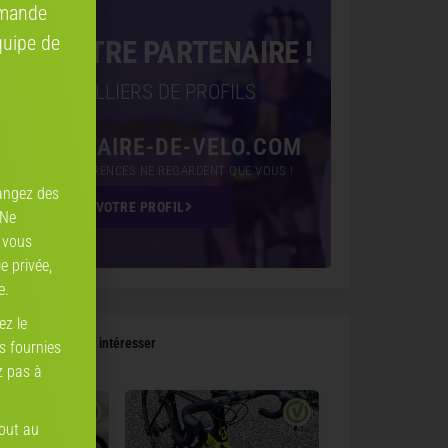
mmande
quipe de
VEZ VOTRE PARTENAIRE !
ÉJÀ DES MILLIERS DE PROFILS
PARTENAIRE-DE-VELO.COM
ICI VOS PRÉFÉRENCES NE REGARDENT QUE VOUS !
angez des
CRÉEZ VOTRE PROFIL
 Ne
 vous
e privée,
e.
ez le
 pourraient vous intéresser
ns fournies
z pas à
tout au