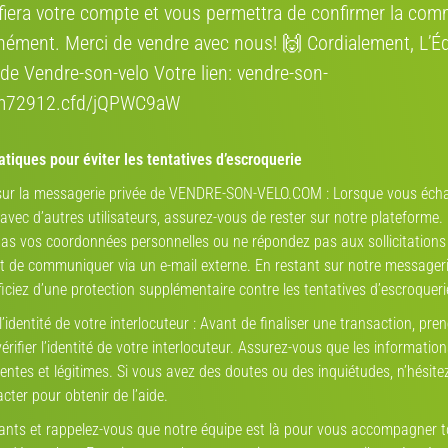
ifiera votre compte et vous permettra de confirmer la co
700 C
nément. Merci de vendre avec nous! 🙌 Cordialement, L’É
TROU
de Vendre-son-velo Votre lien: vendre-son-
aluminium
D
rm72912.cfd/jQPWC9aW
MAVIC Aksium
tiques pour éviter les tentatives d’escroquerie
freins à patins
 sur la messagerie privée de VENDRE-SON-VELO.COM : Lorsque vous éch
7.60 kg
vec d’autres utilisateurs, assurez-vous de rester sur notre plateforme.
as vos coordonnées personnelles ou ne répondez pas aux sollicitations
de communiquer via un e-mail externe. En restant sur notre messageri
iciez d’une protection supplémentaire contre les tentatives d’escroqueri
 l’identité de votre interlocuteur : Avant de finaliser une transaction, pren
Annonces qui
rifier l’identité de votre interlocuteur. Assurez-vous que les informatio
entes et légitimes. Si vous avez des doutes ou des inquiétudes, n’hésite
cter pour obtenir de l’aide.
lants et rappelez-vous que notre équipe est là pour vous accompagner 