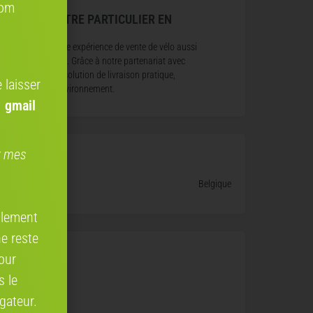
com
ANSPORT ENTRE PARTICULIER EN
ns à rendre votre expérience de vente de vélo aussi
e entre particuliers. Grâce à notre partenariat avec
s proposons une solution de livraison pratique,
 laisser
pectueuse de l’environnement.
 gmail
er mes
Belgique
ellement
ne reste
our
s le
gateur.