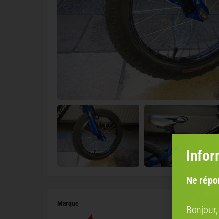
Infor
Ne répo
Marque
Bonjour,