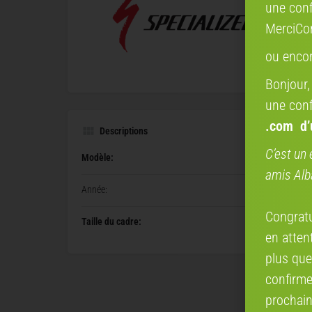
une conf
MerciCo
ou enco
Bonjour,
une conf
.com
d
Descriptions
C’est un 
Modèle:
amis Alb
Année:
Congratul
Taille du cadre:
en attent
plus que
confirme
prochain