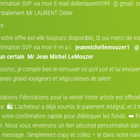
irmation SVP via mon E-mail didierlaurent099 @ gmail. 
COCOLIS, TR
rdialement Mr LAURENT Didier
FRANCE
Nous nous engageo
re
fluide que possibl
Cocolis, nous vou
 votre offre est-elle toujours disponible, Si oui merci de me
économique et res
irmation SVP via mon E-m a l.
jeanmichellemouzer1 @
’un certain Mr Jean Michel LeMouzer
escroc, je compte bien le retrouver où qu’il soit et lui envoy
Où se situe le vélo
Specialized Hotrock 16 pouces
anais grand voyageurs et négociateurs de talent
Région:
2014
ations Félicitations pour la vente! Votre article est offici
16 pouces (de 4,5 à 6 ans)
e. 🛍️ L’acheteur a déjà soumis le paiement intégral, et il 
Google Ad
 votre confirmation rapide pour débloquer les fonds. ➡️ P
r: Nous vous enverrons un lien sécurisé personnalisé dan
 message. Simplement сору et collez – le dans votre navi