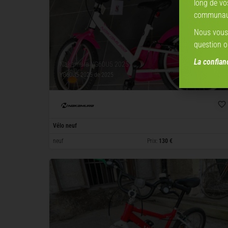
long de vo
communaut
Nous vous 
question o
La confia
Nakamura YG60U5 2025
YG60U5 2025
de 2025
Vélo neuf
neuf
Prix:
130 €