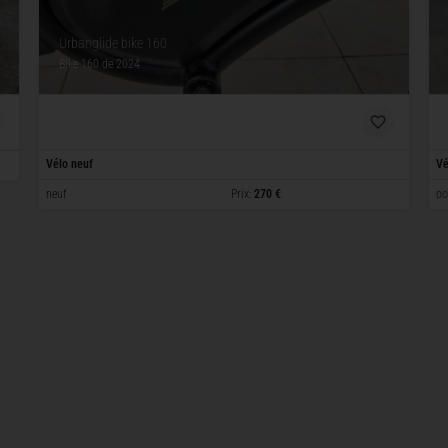
Urbanglide bike 160
Bike 160
de 2024
Vélo neuf
Vé
neuf
Prix:
270 €
oc