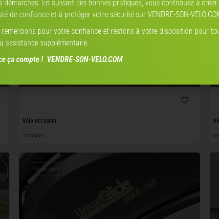
s démarches. En suivant ces bonnes pratiques, vous contribuez à créer
é de confiance et à protéger votre sécurité sur VENDRE-SON-VELO.CO
remercions pour votre confiance et restons à votre disposition pour to
u assistance supplémentaire.
nce ça compte ! VENDRE-SON-VELO.COM
Veloretti
Veloretti
de 2021
Vélo occasion
Vé
occasion
oc
Vélo de loisirs