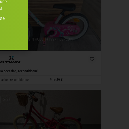
 une
M.
ute
VELO ENFANT BTWIN ROSE 14 (927 - EVREUX)
lo occasion, reconditionné
casion, reconditionné
Prix:
39 €
Enfant