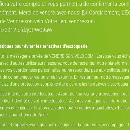
ifiera votre compte et vous permettra de confirmer la co
nément. Merci de vendre avec nous! 🙌 Cordialement, L’É
de Vendre-son-velo Votre lien: vendre-son-
rm72912.cfd/jQPWC9aW
tiques pour éviter les tentatives d’escroquerie
 sur la messagerie privée de VENDRE-SON-VELO.COM : Lorsque vous éch
vec d’autres utilisateurs, assurez-vous de rester sur notre plateforme.
as vos coordonnées personnelles ou ne répondez pas aux sollicitations
de communiquer via un e-mail externe. En restant sur notre messageri
iciez d’une protection supplémentaire contre les tentatives d’escroqueri
Ces annonces peuvent aussi vous intéresse
 l’identité de votre interlocuteur : Avant de finaliser une transaction, pren
rifier l’identité de votre interlocuteur. Assurez-vous que les informatio
entes et légitimes. Si vous avez des doutes ou des inquiétudes, n’hésite
cter pour obtenir de l’aide.
lants et rappelez-vous que notre équipe est là pour vous accompagner 
Enfant, Vélo de loisirs