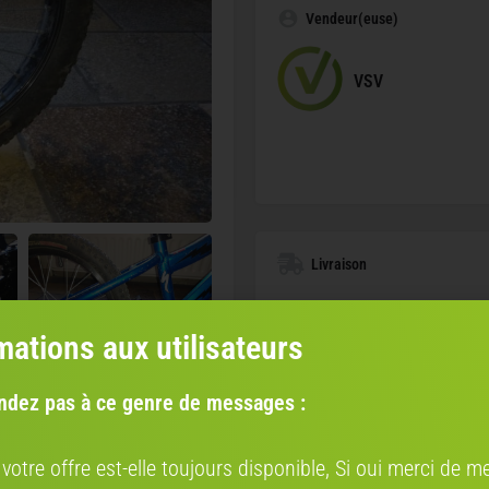
Vendeur(euse)
VSV
Livraison
ORGANISEZ VOTRE L
mations aux utilisateurs
AVEC NOS PARTENAIRES 
SHIP TO CYC
ndez pas à ce genre de messages :
Bénéficiez d
Confiez le transpor
économique et fiab
 votre offre est-elle toujours disponible, Si oui merci de me
expertise professi