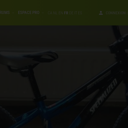
RUMS
ESPACE PRO
CA
NL
EN
FR
DE
IT
ES
CONNEXION