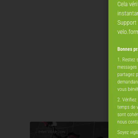
Cela vér
instanta
Support 
velo.fo
Bonnes pra
1. Restez
messages a
partagez p
demandant 
vous bénéf
2. Vérifiez
temps de vé
sont cohér
nous conta
Soyez vigi
Enfant, Vélo de loisirs