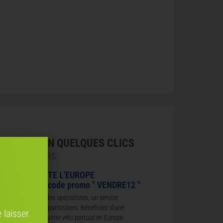
IVRAISON EN QUELQUES CLICS
TRANSPORTEURS
LE DANS TOUTE L'EUROPE
e 12 % avec le code promo " VENDRE12 "
t de votre vélo à des spécialistes, un service
le aussi pour les particuliers. Bénéficiez d’une
 laisser
onnelle pour livrer votre vélo partout en Europe.