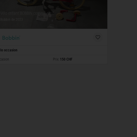
Vélo enfant BOBBIN comme neuf
Bobbin
de 2023
lo occasion
casion
Prix:
150 CHF