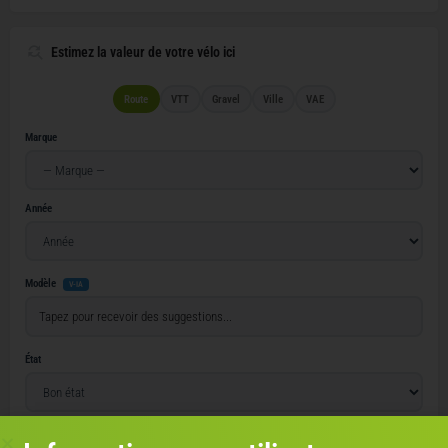
Estimez la valeur de votre vélo ici
Route
VTT
Gravel
Ville
VAE
Marque
Année
Modèle
V-IA
État