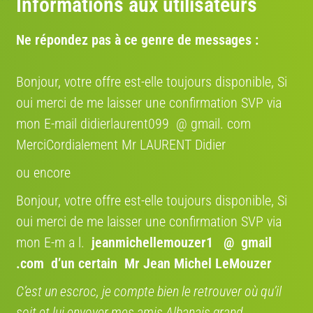
Informations aux utilisateurs
Lancer l'estimation V-IA
Estimation par
vendre-son-velo.com
— données marché actualisées ·
2 741 estimations réalisées
Ne répondez pas à ce genre de messages :
Bonjour, votre offre est-elle toujours disponible, Si
oui merci de me laisser une confirmation SVP via
mon E-mail didierlaurent099 @ gmail. com
MerciCordialement Mr LAURENT Didier
ou encore
Bonjour, votre offre est-elle toujours disponible, Si
oui merci de me laisser une confirmation SVP via
mon E-m a l.
jeanmichellemouzer1 @ gmail
Vente et prix
.com
d’un certain Mr Jean Michel LeMouzer
Type de vente:
vélo occasion
C’est un escroc, je compte bien le retrouver où qu’il
Prix:
soit et lui envoyer mes amis Albanais grand
3500 €