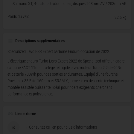
Shimano XT, 4-pistons hydrauliques, disques 203mm AV / 203mm AR
Poids du vélo:
22.5 kg
Descriptions supplémentaires
Specialized Levo FSR Expert carbone Enduro occasion de 2022.
L'électrique enduro Turbo Levo Expert 2022 de Specialized offre un cadre
carbone FACT 11m ultra-léger et rigide, avec moteur Turbo 2.2 de 90Nm
et batterie 700Wh pour des sorties endurantes. Équipé d'une fourche
Rockshox 35 Elite 160mm et SRAM X, il excelle en descente technique et
montée assistée puissante. Idéal pour riders exigeants cherchant
performance et polyvalence.
Lien externe
→ Consultez ce lien pour plus d'informations