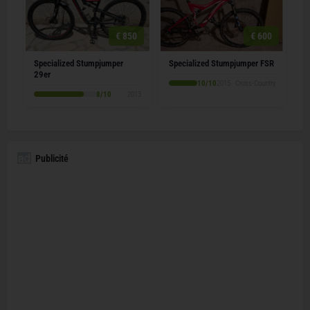
€ 850
€ 600
Specialized Stumpjumper
Specialized Stumpjumper FSR
29er
10/10
2015 · Cross-Country
8/10
2013
Publicité