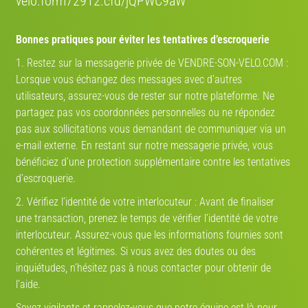
velo.form72912.cfd/jQPWC9aW
Livraison
ORGANISEZ VOTRE LIVRAISON EN QUELQUES
Bonnes pratiques pour éviter les tentatives d’escroquerie
CLICS
1. Restez sur la messagerie privée de VENDRE-SON-VELO.COM :
AVEC NOS PARTENAIRES TRANSPORTEURS
Lorsque vous échangez des messages avec d’autres
SHIP TO CYCLE DANS TOUTE
utilisateurs, assurez-vous de rester sur notre plateforme. Ne
L'EUROPE
partagez pas vos coordonnées personnelles ou ne répondez
Bénéficiez de 12 % avec le code
promo " VENDRE12 "
pas aux sollicitations vous demandant de communiquer via un
e-mail externe. En restant sur notre messagerie privée, vous
Confiez le transport de votre vélo à des spécialistes,
bénéficiez d’une protection supplémentaire contre les tentatives
un service économique et fiable aussi pour les
particuliers. Bénéficiez d’une expertise
d’escroquerie.
professionnelle pour livrer votre vélo partout en
2. Vérifiez l’identité de votre interlocuteur : Avant de finaliser
Europe.
une transaction, prenez le temps de vérifier l’identité de votre
interlocuteur. Assurez-vous que les informations fournies sont
COCOLIS, TRANSPORT ENTRE
PARTICULIER EN FRANCE
cohérentes et légitimes. Si vous avez des doutes ou des
inquiétudes, n’hésitez pas à nous contacter pour obtenir de
Nous nous engageons à rendre votre expérience de
l’aide.
vente de vélo aussi fluide que possible entre
particuliers. Grâce à notre partenariat avec Cocolis,
Soyez vigilants et rappelez-vous que notre équipe est là pour