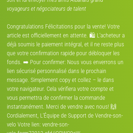
voyageurs et négociateurs de talent
Prix d'origine:
6800 €
Opportunité:
Congratulations Félicitations pour la vente! Votre
article est officiellement en attente. 🛍️ L’acheteur a
Document(s) disponible(s):
certificat de cession, autre document
déjà soumis le paiement intégral, et il ne reste plus
que votre confirmation rapide pour débloquer les
Bon état
fonds. ➡️ Pour confirmer: Nous vous enverrons un
lien sécurisé personnalisé dans le prochain
Commentaire de VENDRE-SON-VELO.COM
message. Simplement сору et collez – le dans
Marché réel: 4200-5850€ (moy: 5500€). Prix vendeur: 3500€. Rating:
votre navigateur. Cela vérifiera votre compte et
10/10. Upgrades: +350€ (roues:0, freins/susp:350, transmission:0,
vous permettra de confirmer la commande
elec:0). Modèle: Turbo Levo Expert 2022
instantanément. Merci de vendre avec nous! 🙌
Prix du marché :
entre 4200 et 5850
Cordialement, L’Équipe de Support de Vendre-son-
Moyenne : 5500
velo Votre lien: vendre-son-