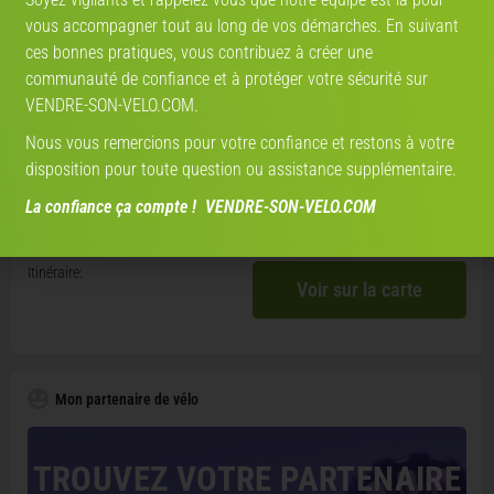
nous vous proposons une solution de livraison
vous accompagner tout au long de vos démarches. En suivant
pratique, économique et respectueuse de
l’environnement.
ces bonnes pratiques, vous contribuez à créer une
communauté de confiance et à protéger votre sécurité sur
VENDRE-SON-VELO.COM.
Où se situe le vélo
Nous vous remercions pour votre confiance et restons à votre
disposition pour toute question ou assistance supplémentaire.
Région:
France
La confiance ça compte ! VENDRE-SON-VELO.COM
Adresse:
13110, Port-de-Bouc, Bouches-du-Rhône, France
Itinéraire:
Voir sur la carte
Mon partenaire de vélo
TROUVEZ VOTRE PARTENAIRE