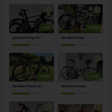
€ 999
€ 4'000
Specialized Venge Pro
Specialized Venge
9/10
2013 · Course
7/10
2021 · Course
€ 3'000
€ 950
Specialized Tarmac SL7
Specialized Roubaix
9/10
2023 · Course
7/10
2010 · Course