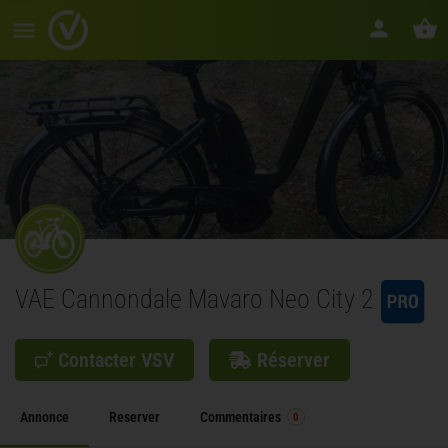
VAE Cannondale Mavaro Neo City 2
Contacter VSV
Réserver
Annonce
Reserver
Commentaires
0