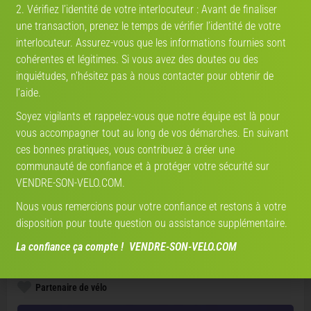
2. Vérifiez l’identité de votre interlocuteur : Avant de finaliser
une transaction, prenez le temps de vérifier l’identité de votre
Année
interlocuteur. Assurez-vous que les informations fournies sont
cohérentes et légitimes. Si vous avez des doutes ou des
inquiétudes, n’hésitez pas à nous contacter pour obtenir de
l’aide.
Modèle
V-IA
Soyez vigilants et rappelez-vous que notre équipe est là pour
vous accompagner tout au long de vos démarches. En suivant
État
ces bonnes pratiques, vous contribuez à créer une
communauté de confiance et à protéger votre sécurité sur
VENDRE-SON-VELO.COM.
Nous vous remercions pour votre confiance et restons à votre
Lancer l'estimation V-IA
disposition pour toute question ou assistance supplémentaire.
Estimation par
vendre-son-velo.com
— données marché actualisées ·
2 726 estimations réalisées
La confiance ça compte ! VENDRE-SON-VELO.COM
Partenaire de vélo