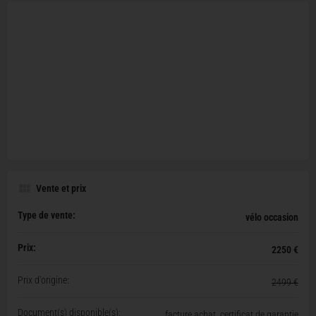
Vente et prix
Type de vente:
vélo occasion
Prix:
2250 €
Prix d'origine:
2499 €
Document(s) disponible(s):
facture achat, certificat de garantie