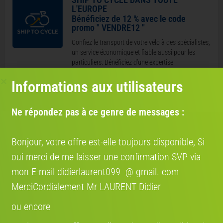
L'EUROPE
Bénéficiez de 12 % avec le code
promo " VENDRE12 "
Confiez le transport de votre vélo à des spécialistes,
un service économique et fiable aussi pour les
particuliers. Bénéficiez d’une expertise
professionnelle pour livrer votre vélo partout en
Informations aux utilisateurs
Europe.
COCOLIS, TRANSPORT ENTRE
Ne répondez pas à ce genre de messages :
PARTICULIER EN FRANCE
Nous nous engageons à rendre votre expérience de
Bonjour, votre offre est-elle toujours disponible, Si
vente de vélo aussi fluide que possible entre
particuliers. Grâce à notre partenariat avec Cocolis,
oui merci de me laisser une confirmation SVP via
nous vous proposons une solution de livraison
mon E-mail didierlaurent099 @ gmail. com
pratique, économique et respectueuse de
l’environnement.
MerciCordialement Mr LAURENT Didier
ou encore
Où se situe le vélo