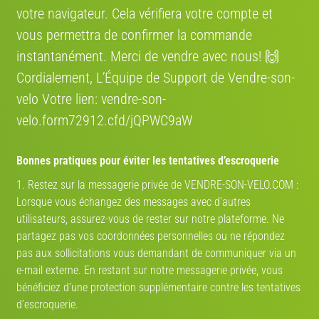
votre navigateur. Cela vérifiera votre compte et
Cannondale Fsi carbon 4
Cannondale SuperSix
vous permettra de confirmer la commande
8/10
2021 · All mountain
3/10
2012 · Course
instantanément. Merci de vendre avec nous! 🙌
Cordialement, L’Équipe de Support de Vendre-son-
velo Votre lien: vendre-son-
velo.form72912.cfd/jQPWC9aW
€ 3'500
€ 1'600
Bonnes pratiques pour éviter les tentatives d’escroquerie
Cannondale SuperSix EVO
Cannondale Adventure neo2
1. Restez sur la messagerie privée de VENDRE-SON-VELO.COM :
8/10
2023 · Course
10/10
2024 · Vélo ville
Lorsque vous échangez des messages avec d’autres
utilisateurs, assurez-vous de rester sur notre plateforme. Ne
partagez pas vos coordonnées personnelles ou ne répondez
Estimez la valeur de votre vélo
pas aux sollicitations vous demandant de communiquer via un
e-mail externe. En restant sur notre messagerie privée, vous
Route
VTT
Gravel
Ville
VAE
bénéficiez d’une protection supplémentaire contre les tentatives
d’escroquerie.
Marque