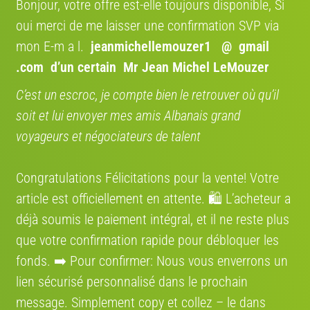
Bonjour, votre offre est-elle toujours disponible, Si
Région:
France
oui merci de me laisser une confirmation SVP via
mon E-m a l.
jeanmichellemouzer1 @ gmail
.com
d’un certain Mr Jean Michel LeMouzer
Annonces qui pourraient vous intéresser
C’est un escroc, je compte bien le retrouver où qu’il
soit et lui envoyer mes amis Albanais grand
voyageurs et négociateurs de talent
€ 1'800
€ 800
Congratulations Félicitations pour la vente! Votre
article est officiellement en attente. 🛍️ L’acheteur a
Cannondale SuperSix EVO
Cannondale Synapse Carbon
déjà soumis le paiement intégral, et il ne reste plus
8/10
2014 · Course
9/10
2016 · Course
que votre confirmation rapide pour débloquer les
fonds. ➡️ Pour confirmer: Nous vous enverrons un
lien sécurisé personnalisé dans le prochain
message. Simplement сору et collez – le dans
€ 1'500
€ 5'000