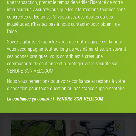
une transaction, prenez le temps de vérifier l’identité de votre
interlocuteur. Assurez-vous que les informations fournies sont
CRÉEZ VOTRE PROFIL
cohérentes et légitimes. Si vous avez des doutes ou des
inquiétudes, n’hésitez pas à nous contacter pour obtenir de
l’aide.
Soyez vigilants et rappelez-vous que notre équipe est là pour
Annonces qui pourraient vous intéresser
vous accompagner tout au long de vos démarches. En suivant
ces bonnes pratiques, vous contribuez à créer une
communauté de confiance et à protéger votre sécurité sur
VENDRE-SON-VELO.COM.
Nous vous remercions pour votre confiance et restons à votre
disposition pour toute question ou assistance supplémentaire.
€ 1'200
€ 720
La confiance ça compte ! VENDRE-SON-VELO.COM
VTTAE SCRAPPER EXC 2.9
Scrapper E-City 2.0
2019 · Cross-Country
9/10
2023 · Vélo ville