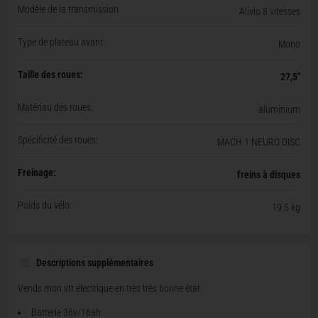
Modèle de la transmission
Alivio 8 vitesses
Type de plateau avant:
Mono
Taille des roues:
27,5"
Matériau des roues:
aluminium
Spécificité des roues:
MACH 1 NEURO DISC
Freinage:
freins à disques
Poids du vélo:
19.5 kg
Descriptions supplémentaires
Vends mon vtt électrique en très très bonne état.
Batterie 36v/16ah