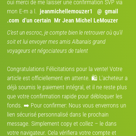
oui merci de me laisser une confirmation SVP via
L'EUROPE
Bénéficiez de 12 % avec le code
mon E-m a l.
jeanmichellemouzer1 @ gmail
promo " VENDRE12 "
.com
d’un certain Mr Jean Michel LeMouzer
Confiez le transport de votre vélo à des spécialistes,
un service économique et fiable aussi pour les
C’est un escroc, je compte bien le retrouver où qu’il
particuliers. Bénéficiez d’une expertise
soit et lui envoyer mes amis Albanais grand
professionnelle pour livrer votre vélo partout en
Europe.
voyageurs et négociateurs de talent
COCOLIS, TRANSPORT ENTRE
PARTICULIER EN FRANCE
Congratulations Félicitations pour la vente! Votre
Nous nous engageons à rendre votre expérience de
article est officiellement en attente. 🛍️ L’acheteur a
vente de vélo aussi fluide que possible entre
déjà soumis le paiement intégral, et il ne reste plus
particuliers. Grâce à notre partenariat avec Cocolis,
nous vous proposons une solution de livraison
que votre confirmation rapide pour débloquer les
pratique, économique et respectueuse de
fonds. ➡️ Pour confirmer: Nous vous enverrons un
l’environnement.
lien sécurisé personnalisé dans le prochain
message. Simplement сору et collez – le dans
Où se situe le vélo
votre navigateur. Cela vérifiera votre compte et