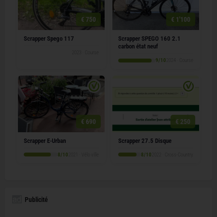
€ 750
€ 1'100
Scrapper Spego 117
Scrapper SPEGO 160 2.1
carbon état neuf
2023 · Course
9/10
2024 · Course
€ 690
€ 250
Scrapper E-Urban
Scrapper 27.5 Disque
8/10
2021 · Vélo ville
8/10
2022 · Cross-Country
Publicité