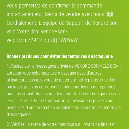
vous permettra de confirmer la commande
Région:
France
instantanément. Merci de vendre avec nous! 🙌
Cordialement, L’Équipe de Support de Vendre-son-
Mon partenaire de vélo
velo Votre lien: vendre-son-
velo.form72912.cfd/jQPWC9aW
TROUVEZ VOTRE PARTENAIRE
!
Bonnes pratiques pour éviter les tentatives d’escroquerie
1. Restez sur la messagerie privée de VENDRE-SON-VELO.COM :
DÉJÀ DES MILLIERS DE PROFILS
Lorsque vous échangez des messages avec d’autres
utilisateurs, assurez-vous de rester sur notre plateforme. Ne
partagez pas vos coordonnées personnelles ou ne répondez
pas aux sollicitations vous demandant de communiquer via un
e-mail externe. En restant sur notre messagerie privée, vous
bénéficiez d’une protection supplémentaire contre les tentatives
d’escroquerie.
PARTENAIRE-DE-VELO.COM
2. Vérifiez l’identité de votre interlocuteur : Avant de finaliser
ICI VOS PRÉFÉRENCES NE REGARDENT QUE VOUS !