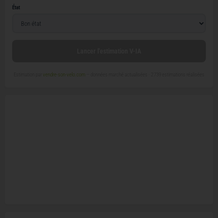
État
Lancer l'estimation V-IA
Estimation par
vendre-son-velo.com
— données marché actualisées ·
2 739 estimations réalisées