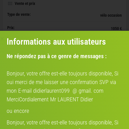
Vente et prix
Type de vente:
vélo occasion
Prix:
1050 €
Informations aux utilisateurs
Prix d'origine:
1399 €
Document(s) disponible(s):
Ne répondez pas à ce genre de messages :
facture achat, facture entretien
Vendu
Bonjour, votre offre est-elle toujours disponible, Si
oui merci de me laisser une confirmation SVP via
mon E-mail didierlaurent099 @ gmail. com
Livraison
MerciCordialement Mr LAURENT Didier
ORGANISEZ VOTRE LIVRAISON EN QUELQUES
CLICS
ou encore
AVEC NOS PARTENAIRES TRANSPORTEURS
Bonjour, votre offre est-elle toujours disponible, Si
SHIP TO CYCLE DANS TOUTE