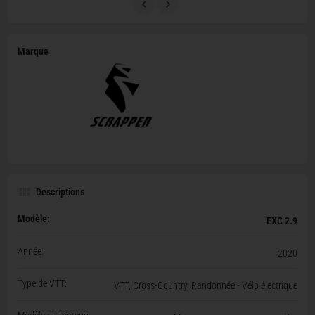
Marque
Descriptions
Modèle:
EXC 2.9
Année:
2020
Type de VTT:
VTT, Cross-Country, Randonnée - Vélo électrique