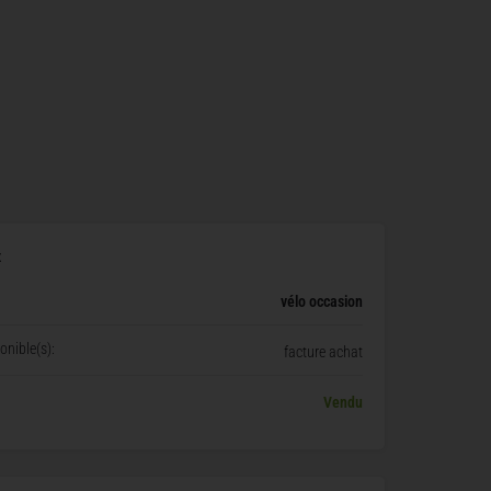
x
vélo occasion
nible(s):
facture achat
Vendu