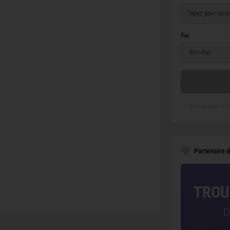
État
Estimation par
vend
Partenaire d
TROU
D