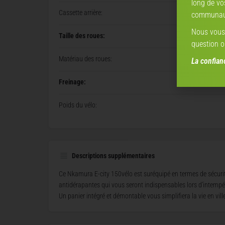
long de vo
Cassette arrière:
communaut
Nous vous 
Taille des roues:
question o
Matériau des roues:
La confia
Freinage:
Poids du vélo:
Descriptions supplémentaires
Ce Nkamura E-city 150vélo est suréquipé en termes de sécurité
antidérapantes qui vous seront indispensables lors d’intempé
Un panier intégré et démontable vous simplifiera la vie en ville