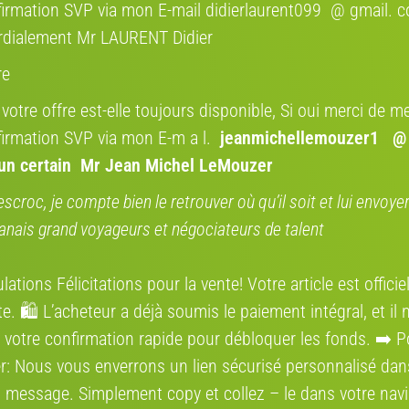
éc
irmation SVP via mon E-mail didierlaurent099 @ gmail. 
d’
rdialement Mr LAURENT Didier
E
re
C
E
 votre offre est-elle toujours disponible, Si oui merci de me
N
vé
irmation SVP via mon E-m a l.
jeanmichellemouzer1 @
p
’un certain Mr Jean Michel LeMouzer
l
l
escroc, je compte bien le retrouver où qu’il soit et lui envoy
anais grand voyageurs et négociateurs de talent
Où se situe l
ations Félicitations pour la vente! Votre article est offici
Nakamura E-city 150
Région:
e. 🛍️ L’acheteur a déjà soumis le paiement intégral, et il 
 votre confirmation rapide pour débloquer les fonds. ➡️ P
Ville et loisirs, Vélo ville - Vélo électrique
r: Nous vous enverrons un lien sécurisé personnalisé dan
Nakamura E-power
 message. Simplement сору et collez – le dans votre navi
Annonces qui