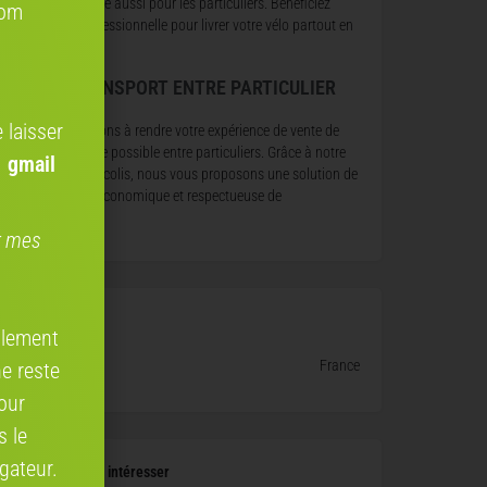
onomique et fiable aussi pour les particuliers. Bénéficiez
com
une expertise professionnelle pour livrer votre vélo partout en
urope.
OCOLIS, TRANSPORT ENTRE PARTICULIER
N FRANCE
 laisser
ous nous engageons à rendre votre expérience de vente de
lo aussi fluide que possible entre particuliers. Grâce à notre
 gmail
artenariat avec Cocolis, nous vous proposons une solution de
ivraison pratique, économique et respectueuse de
’environnement.
er mes
e vélo
ellement
France
ne reste
our
s le
gateur.
 pourraient vous intéresser