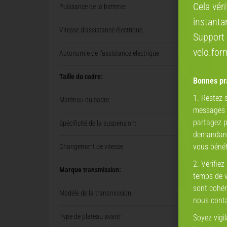
Cela vér
Puissance de la batterie:
instanta
Vitesse d'assistance électrique
Support 
velo.fo
Autonomie de l'assistance électrique
Taille du cadre:
Bonnes pra
1. Restez
Matériau du cadre:
messages a
partagez p
Spécificité de la suspension:
demandant 
vous bénéf
Changement de vitesse
2. Vérifiez
Marque transmission:
temps de vé
sont cohér
Modéle de la transmission
nous conta
Type de plateau avant:
Soyez vigi