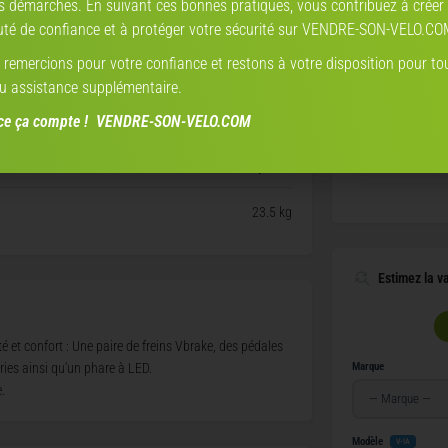
s démarches. En suivant ces bonnes pratiques, vous contribuez à créer
é de confiance et à protéger votre sécurité sur VENDRE-SON-VELO.CO
14/28
remercions pour votre confiance et restons à votre disposition pour to
26"
u assistance supplémentaire.
nce ça compte ! VENDRE-SON-VELO.COM
aluminium
Nakamura E-
freins à patins
1
23.5 kg
Estimez la v
 et confort : Une paire de freins Vbrake, des pédales
Marque
ries ainsi qu’un phare à LED.
.
Modèle
V-IA