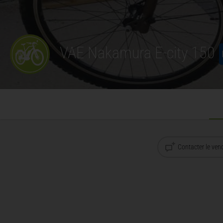
VAE Nakamura E-city 150
Contacter le ven