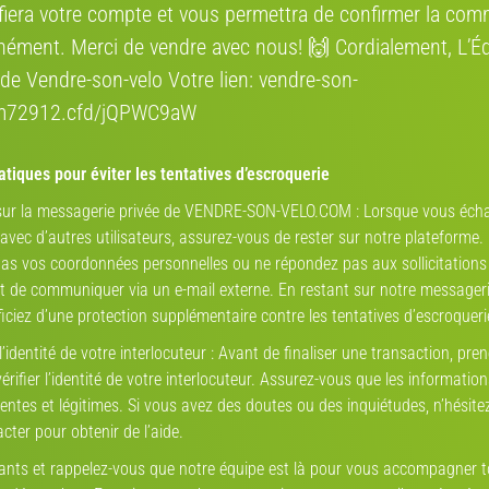
ifiera votre compte et vous permettra de confirmer la co
400 Wh
nément. Merci de vendre avec nous! 🙌 Cordialement, L’É
25 km/h
de Vendre-son-velo Votre lien: vendre-son-
rm72912.cfd/jQPWC9aW
70 km
43-46 (M) 171-183 cm
tiques pour éviter les tentatives d’escroquerie
Nakamura E cl
 sur la messagerie privée de VENDRE-SON-VELO.COM : Lorsque vous éch
aluminium
vec d’autres utilisateurs, assurez-vous de rester sur notre plateforme.
as vos coordonnées personnelles ou ne répondez pas aux sollicitations
tige de selle amortisseuse
de communiquer via un e-mail externe. En restant sur notre messageri
iciez d’une protection supplémentaire contre les tentatives d’escroqueri
mécanique
 l’identité de votre interlocuteur : Avant de finaliser une transaction, pren
Shimano
rifier l’identité de votre interlocuteur. Assurez-vous que les informatio
entes et légitimes. Si vous avez des doutes ou des inquiétudes, n’hésite
Nakamura Su
REVO-SHIFT
cter pour obtenir de l’aide.
2
lants et rappelez-vous que notre équipe est là pour vous accompagner 
Mono