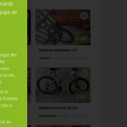
mmande
quipe de
€ 1'200
€ 150
iff 700
Nakamura Randonnée 120
angez des
5/10
2020 · Randonnée
5/10
2022 · Randonnée
 Ne
 vous
e privée,
e.
ez le
€ 250
€ 230
ns fournies
z pas à
mmit 700
Nakamura Summit Ltd 920
/10
2026 · Cross-Country
9/10
2022 · All mountain
tout au