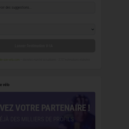
Lancer l'estimation V-IA
re-son-velo.com
— données marché actualisées ·
2 707 estimations réalisées
e vélo
VEZ VOTRE PARTENAIRE !
ÉJÀ DES MILLIERS DE PROFILS