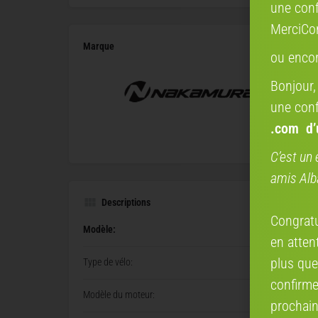
une conf
MerciCo
Marque
ou enco
Bonjour,
une conf
.com
d
C’est un 
amis Alb
Descriptions
Congratul
Modèle:
en attent
plus que
Type de vélo:
confirme
Modèle du moteur:
prochain