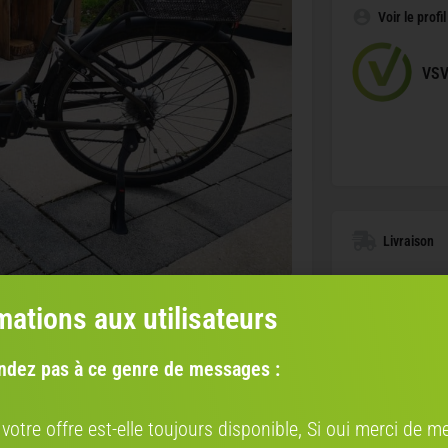
Voir le profi
VS
Livraison
ORGANISE
CLICS
mations aux utilisateurs
AVEC NOS P
ndez pas à ce genre de messages :
S
B
V
 votre offre est-elle toujours disponible, Si oui merci de me
Co