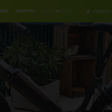
RUMS
ESPACE PRO
CA
NL
EN
FR
DE
IT
ES
CONNEXION