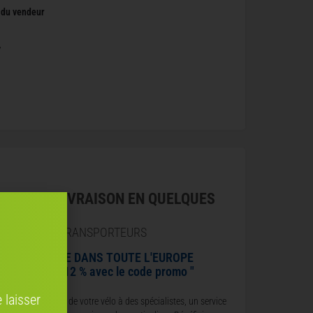
l du vendeur
V
Z VOTRE LIVRAISON EN QUELQUES
ARTENAIRES TRANSPORTEURS
HIP TO CYCLE DANS TOUTE L'EUROPE
énéficiez de 12 % avec le code promo "
ENDRE12 "
 laisser
nfiez le transport de votre vélo à des spécialistes, un service