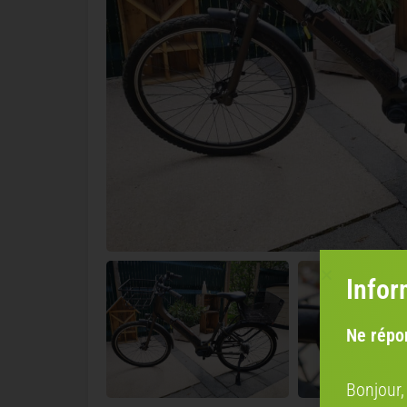
Infor
Ne répo
Bonjour,