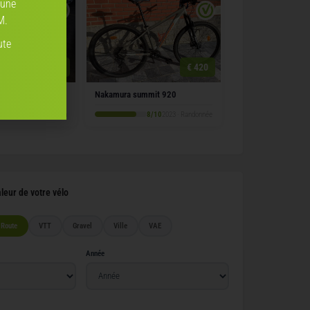
 une
M.
ute
€ 1'400
€ 420
Summit 950s
Nakamura summit 920
0/10
2024 · All mountain
8/10
2023 · Randonnée
aleur de votre vélo
Route
VTT
Gravel
Ville
VAE
Année