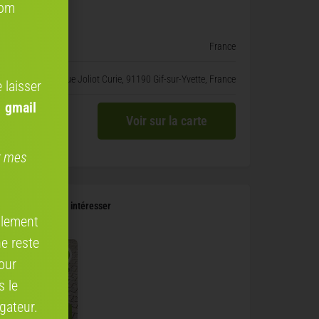
com
e vélo
France
3 Rue Joliot Curie, 91190 Gif-sur-Yvette, France
 laisser
 gmail
Voir sur la carte
er mes
 pourraient vous intéresser
ellement
ne reste
our
s le
gateur.
€ 399