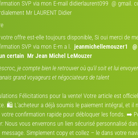
irmation SVP via mon E-mail didierlaurent099 @ gmail. 
Où se situe l
- 499 Wh
rdialement Mr LAURENT Didier
Région:
re
Adresse:
 votre offre est-elle toujours disponible, Si oui merci de me
irmation SVP via mon E-m a l.
jeanmichellemouzer1 @
Itinéraire:
’un certain Mr Jean Michel LeMouzer
uliques
escroc, je compte bien le retrouver où qu’il soit et lui envoy
grées dans le moyeu
anais grand voyageurs et négociateurs de talent
Annonces qui
ations Félicitations pour la vente! Votre article est offici
e. 🛍️ L’acheteur a déjà soumis le paiement intégral, et il 
 votre confirmation rapide pour débloquer les fonds. ➡️ P
r: Nous vous enverrons un lien sécurisé personnalisé dan
haque vélo passe entre les mains de notre équipe de
ôle nous permettant de garantir leur fiabilité et leur
 message. Simplement сору et collez – le dans votre navi