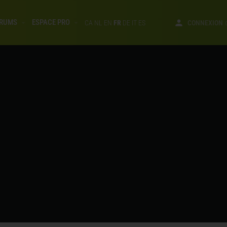
RUMS
ESPACE PRO
CA
NL
EN
FR
DE
IT
ES
CONNEXION