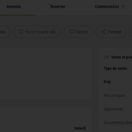
Annonce
Reserver
Commentaires
0
deur
Où se trouve le vélo
Favoris
Partager
Vente et pri
Type de vente:
Prix:
Prix d'origine:
Opportunité:
Document(s) dispo
Iweech