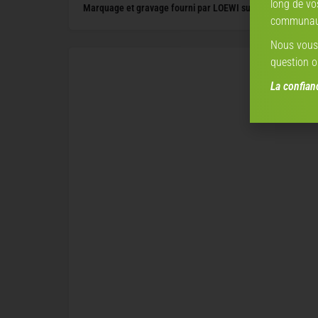
long de vo
Marquage et gravage fourni par LOEWI sur ce vélo électriq
communaut
Nous vous 
question o
La confia