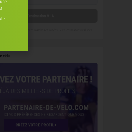
 une
M.
Lancer l'estimation V-IA
ute
re-son-velo.com
— données marché actualisées ·
2 726 estimations réalisées
e vélo
VEZ VOTRE PARTENAIRE !
ÉJÀ DES MILLIERS DE PROFILS
PARTENAIRE-DE-VELO.COM
ICI VOS PRÉFÉRENCES NE REGARDENT QUE VOUS !
CRÉEZ VOTRE PROFIL