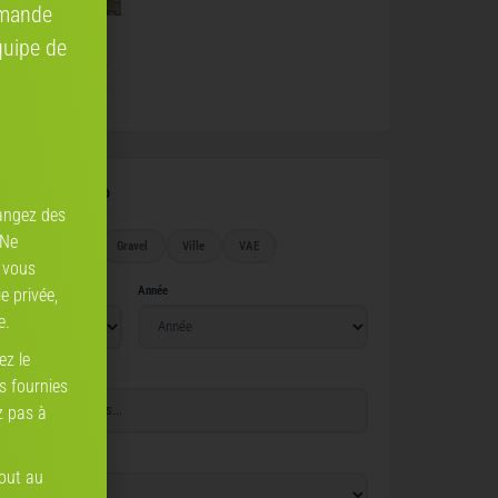
mmande
quipe de
5/10
2025 · Vélo pliable
aleur de votre vélo
angez des
 Ne
Route
VTT
Gravel
Ville
VAE
 vous
Année
e privée,
e.
ez le
ns fournies
z pas à
tout au