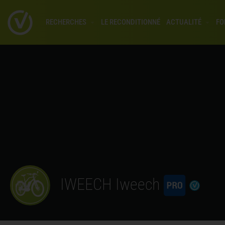
RECHERCHES
LE RECONDITIONNÉ
ACTUALITÉ
FO
IWEECH Iweech