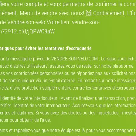
és par trois fois, reconditionnés et réparés par nos
ifiera votre compte et vous permettra de confirmer la co
Isinwheel U 4
nément. Merci de vendre avec nous! 🙌 Cordialement, L’É
de Vendre-son-velo Votre lien: vendre-son-
rm72912.cfd/jQPWC9aW
tiques pour éviter les tentatives d’escroquerie
Estimez la v
 sur la messagerie privée de VENDRE-SON-VELO.COM : Lorsque vous éch
vec d’autres utilisateurs, assurez-vous de rester sur notre plateforme.
as vos coordonnées personnelles ou ne répondez pas aux sollicitations
Marque
de communiquer via un e-mail externe. En restant sur notre messageri
iciez d’une protection supplémentaire contre les tentatives d’escroqueri
pilotage
 l’identité de votre interlocuteur : Avant de finaliser une transaction, pren
Modèle
V-IA
rifier l’identité de votre interlocuteur. Assurez-vous que les informatio
ntre
entes et légitimes. Si vous avez des doutes ou des inquiétudes, n’hésite
cter pour obtenir de l’aide.
État
lants et rappelez-vous que notre équipe est là pour vous accompagner 