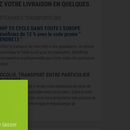
Z VOTRE LIVRAISON EN QUELQUES
ARTENAIRES TRANSPORTEURS
HIP TO CYCLE DANS TOUTE L'EUROPE
énéficiez de 12 % avec le code promo "
ENDRE12 "
nfiez le transport de votre vélo à des spécialistes, un service
onomique et fiable aussi pour les particuliers. Bénéficiez
une expertise professionnelle pour livrer votre vélo partout en
urope.
OCOLIS, TRANSPORT ENTRE PARTICULIER
N FRANCE
ous nous engageons à rendre votre expérience de vente de
lo aussi fluide que possible entre particuliers. Grâce à notre
artenariat avec Cocolis, nous vous proposons une solution de
ivraison pratique, économique et respectueuse de
’environnement.
 laisser