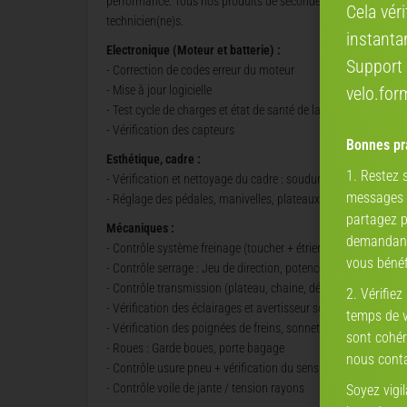
performance. Tous nos produits de seconde vie ont été contrôl
Cela vér
technicien(ne)s.
instanta
Electronique (Moteur et batterie) :
Support 
- Correction de codes erreur du moteur
- Mise à jour logicielle
velo.fo
- Test cycle de charges et état de santé de la batterie
- Vérification des capteurs
Bonnes pra
Esthétique, cadre :
1. Restez
- Vérification et nettoyage du cadre : soudure, impacts
messages a
- Réglage des pédales, manivelles, plateaux
partagez p
Mécaniques :
demandant 
- Contrôle système freinage (toucher + étriers, gaines, câbles)
vous bénéf
- Contrôle serrage : Jeu de direction, potence, béquille, selle, 
- Contrôle transmission (plateau, chaine, dérailleur)
2. Vérifiez
- Vérification des éclairages et avertisseur sonore
temps de vé
- Vérification des poignées de freins, sonnette, embouts de ci
sont cohér
- Roues : Garde boues, porte bagage
nous conta
- Contrôle usure pneu + vérification du sens de rotation
- Contrôle voile de jante / tension rayons
Soyez vigi