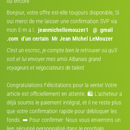
ou encore
SHIP TO CYCLE DANS TOUTE
L'EUROPE
Bonjour, votre offre est-elle toujours disponible, Si
Bénéficiez de 12 % avec le code
promo " VENDRE12 "
oui merci de me laisser une confirmation SVP via
Confiez le transport de votre vélo à des spécialistes,
mon E-m a l.
jeanmichellemouzer1 @ gmail
un service économique et fiable aussi pour les
.com
d’un certain Mr Jean Michel LeMouzer
particuliers. Bénéficiez d’une expertise
professionnelle pour livrer votre vélo partout en
C’est un escroc, je compte bien le retrouver où qu’il
Europe.
soit et lui envoyer mes amis Albanais grand
COCOLIS, TRANSPORT ENTRE
voyageurs et négociateurs de talent
PARTICULIER EN FRANCE
Nous nous engageons à rendre votre expérience de
Congratulations Félicitations pour la vente! Votre
vente de vélo aussi fluide que possible entre
particuliers. Grâce à notre partenariat avec Cocolis,
article est officiellement en attente. 🛍️ L’acheteur a
nous vous proposons une solution de livraison
déjà soumis le paiement intégral, et il ne reste plus
pratique, économique et respectueuse de
l’environnement.
que votre confirmation rapide pour débloquer les
fonds. ➡️ Pour confirmer: Nous vous enverrons un
lien sécurisé personnalisé dans le prochain