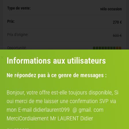
Type de vente:
vélo occasion
Prix:
270 €
Prix d'origine:
600 €
Opportunité:
Informations aux utilisateurs
Document(s) disponible(s):
aucun document de propriété
Ne répondez pas à ce genre de messages :
Bon état
Bonjour, votre offre est-elle toujours disponible, Si
Livraison
oui merci de me laisser une confirmation SVP via
mon E-mail didierlaurent099 @ gmail. com
ORGANISEZ VOTRE LIVRAISON EN QUELQUES
CLICS
MerciCordialement Mr LAURENT Didier
AVEC NOS PARTENAIRES TRANSPORTEURS