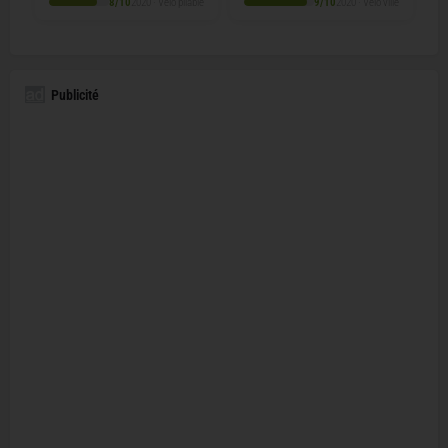
8/10
2020 · Vélo pliable
9/10
2020 · Vélo ville
Publicité