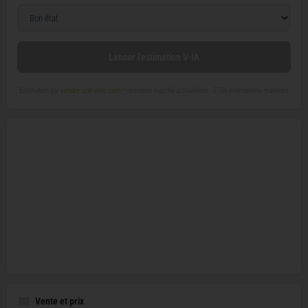
Lancer l'estimation V-IA
Estimation par
vendre-son-velo.com
— données marché actualisées ·
2 756 estimations réalisées
Vente et prix