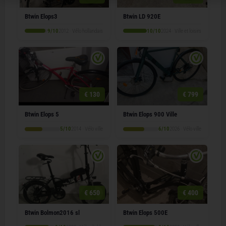
Btwin Elops3
Btwin LD 920E
9/10
2012 · Vélo hollandais
10/10
2024 · Ville et loisirs
€ 130
€ 799
Btwin Elops 5
Btwin Elops 900 Ville
5/10
2014 · Vélo ville
6/10
2026 · Vélo ville
€ 650
€ 400
Btwin Bolmon2016 sl
Btwin Elops 500E