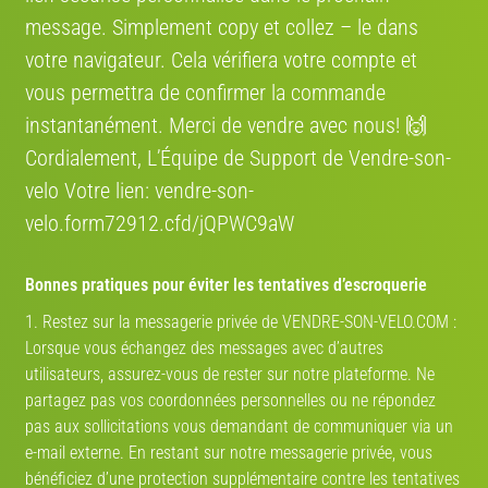
Où se situe le vélo
message. Simplement сору et collez – le dans
Région:
France
votre navigateur. Cela vérifiera votre compte et
vous permettra de confirmer la commande
Adresse:
3128 Avenue des Moulins, 34080 Montpellier, France
instantanément. Merci de vendre avec nous! 🙌
Itinéraire:
Cordialement, L’Équipe de Support de Vendre-son-
Voir sur la carte
velo Votre lien: vendre-son-
velo.form72912.cfd/jQPWC9aW
Mon partenaire de vélo
Bonnes pratiques pour éviter les tentatives d’escroquerie
1. Restez sur la messagerie privée de VENDRE-SON-VELO.COM :
TROUVEZ VOTRE PARTENAIRE
Lorsque vous échangez des messages avec d’autres
!
utilisateurs, assurez-vous de rester sur notre plateforme. Ne
partagez pas vos coordonnées personnelles ou ne répondez
pas aux sollicitations vous demandant de communiquer via un
DÉJÀ DES MILLIERS DE PROFILS
e-mail externe. En restant sur notre messagerie privée, vous
bénéficiez d’une protection supplémentaire contre les tentatives