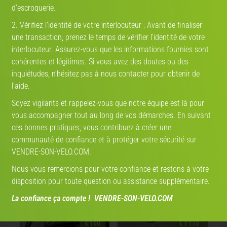
d’escroquerie.
2. Vérifiez l’identité de votre interlocuteur : Avant de finaliser
une transaction, prenez le temps de vérifier l’identité de votre
interlocuteur. Assurez-vous que les informations fournies sont
PARTENAIRE-DE-VELO.COM
cohérentes et légitimes. Si vous avez des doutes ou des
ICI VOS PRÉFÉRENCES NE REGARDENT QUE VOUS !
inquiétudes, n’hésitez pas à nous contacter pour obtenir de
l’aide.
CRÉEZ VOTRE PROFIL
Soyez vigilants et rappelez-vous que notre équipe est là pour
vous accompagner tout au long de vos démarches. En suivant
ces bonnes pratiques, vous contribuez à créer une
communauté de confiance et à protéger votre sécurité sur
VENDRE-SON-VELO.COM.
Annonces qui pourraient vous intéresser
Nous vous remercions pour votre confiance et restons à votre
disposition pour toute question ou assistance supplémentaire.
La confiance ça compte ! VENDRE-SON-VELO.COM
€ 100
€ 1'150