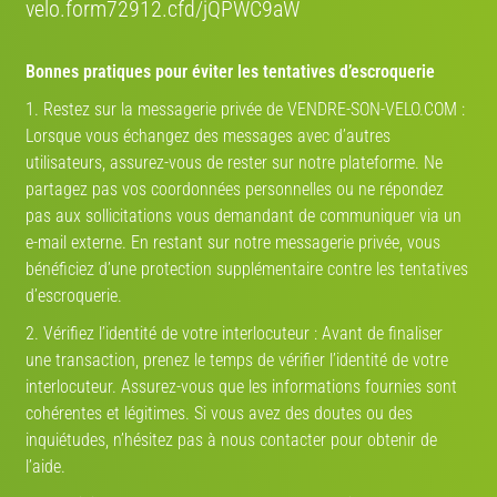
velo.form72912.cfd/jQPWC9aW
Estimez la valeur de votre vélo
Bonnes pratiques pour éviter les tentatives d’escroquerie
Route
VTT
Gravel
Ville
VAE
1. Restez sur la messagerie privée de VENDRE-SON-VELO.COM :
Marque
Lorsque vous échangez des messages avec d’autres
utilisateurs, assurez-vous de rester sur notre plateforme. Ne
partagez pas vos coordonnées personnelles ou ne répondez
Année
pas aux sollicitations vous demandant de communiquer via un
e-mail externe. En restant sur notre messagerie privée, vous
bénéficiez d’une protection supplémentaire contre les tentatives
Modèle
d’escroquerie.
V-IA
2. Vérifiez l’identité de votre interlocuteur : Avant de finaliser
une transaction, prenez le temps de vérifier l’identité de votre
État
interlocuteur. Assurez-vous que les informations fournies sont
cohérentes et légitimes. Si vous avez des doutes ou des
inquiétudes, n’hésitez pas à nous contacter pour obtenir de
l’aide.
Lancer l'estimation V-IA