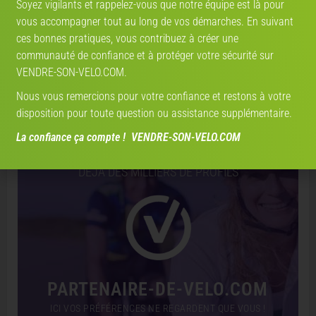
Soyez vigilants et rappelez-vous que notre équipe est là pour
Estimation par
vendre-son-velo.com
— données marché actualisées ·
2 759 estimations réalisées
vous accompagner tout au long de vos démarches. En suivant
ces bonnes pratiques, vous contribuez à créer une
communauté de confiance et à protéger votre sécurité sur
Partenaire de vélo
VENDRE-SON-VELO.COM.
Nous vous remercions pour votre confiance et restons à votre
TROUVEZ VOTRE PARTENAIRE
disposition pour toute question ou assistance supplémentaire.
!
La confiance ça compte ! VENDRE-SON-VELO.COM
DÉJÀ DES MILLIERS DE PROFILS
PARTENAIRE-DE-VELO.COM
ICI VOS PRÉFÉRENCES NE REGARDENT QUE VOUS !