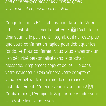
soit et lui envoyer mes amis Albanais grand
voyageurs et négociateurs de talent
Congratulations Félicitations pour la vente! Votre
article est officiellement en attente. 🛍️ L’acheteur a
€ 1'499
€ 1'400
déjà soumis le paiement intégral, et il ne reste plus
Cargo pro
Emog e-dune2.0
que votre confirmation rapide pour débloquer les
5/10
2026 · Vélo cargo
5/10
2022 · Fat Bike
fonds. ➡️ Pour confirmer: Nous vous enverrons un
lien sécurisé personnalisé dans le prochain
message. Simplement сору et collez – le dans
votre navigateur. Cela vérifiera votre compte et
€ 60
€ 855
vous permettra de confirmer la commande
Albuch Kotter
SUN CITY FIRST 2017
instantanément. Merci de vendre avec nous! 🙌
7/10
2000 · Vélo ville
9/10
2017
Cordialement, L’Équipe de Support de Vendre-son-
velo Votre lien: vendre-son-