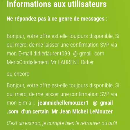
Informations aux utilisateurs
Région:
France
Ne répondez pas à ce genre de messages :
Adresse:
Bouxwiller, Bas-Rhin, France
Itinéraire:
Bonjour, votre offre est-elle toujours disponible, Si
Voir sur la carte
oui merci de me laisser une confirmation SVP via
mon E-mail didierlaurent099 @ gmail. com
MerciCordialement Mr LAURENT Didier
Annonces qui pourraient vous intéresser
ou encore
Bonjour, votre offre est-elle toujours disponible, Si
oui merci de me laisser une confirmation SVP via
mon E-m a l.
jeanmichellemouzer1 @ gmail
€ 270
€ 1'300
.com
d’un certain Mr Jean Michel LeMouzer
Garmin Edge 850
Sava
C’est un escroc, je compte bien le retrouver où qu’il
2025
4/10
2021 · Course