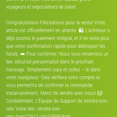
voyageurs et négociateurs de talent
État
Congratulations Félicitations pour la vente! Votre
article est officiellement en attente. 🛍️ L’acheteur a
déjà soumis le paiement intégral, et il ne reste plus
Lancer l'estimation V-IA
que votre confirmation rapide pour débloquer les
fonds. ➡️ Pour confirmer: Nous vous enverrons un
Estimation par
vendre-son-velo.com
— données marché actualisées ·
2 759 estimations réalisées
lien sécurisé personnalisé dans le prochain
message. Simplement сору et collez – le dans
Mon partenaire de vélo
votre navigateur. Cela vérifiera votre compte et
vous permettra de confirmer la commande
TROUVEZ VOTRE PARTENAIRE
instantanément. Merci de vendre avec nous! 🙌
!
Cordialement, L’Équipe de Support de Vendre-son-
velo Votre lien: vendre-son-
DÉJÀ DES MILLIERS DE PROFILS
velo.form72912.cfd/jQPWC9aW