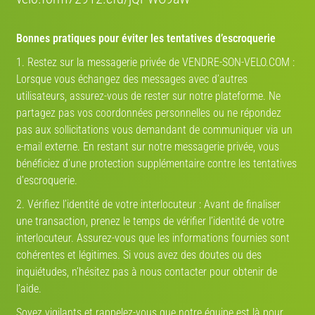
Bonnes pratiques pour éviter les tentatives d’escroquerie
1. Restez sur la messagerie privée de VENDRE-SON-VELO.COM :
Lorsque vous échangez des messages avec d’autres
utilisateurs, assurez-vous de rester sur notre plateforme. Ne
PARTENAIRE-DE-VELO.COM
partagez pas vos coordonnées personnelles ou ne répondez
ICI VOS PRÉFÉRENCES NE REGARDENT QUE VOUS !
pas aux sollicitations vous demandant de communiquer via un
e-mail externe. En restant sur notre messagerie privée, vous
CRÉEZ VOTRE PROFIL
bénéficiez d’une protection supplémentaire contre les tentatives
d’escroquerie.
2. Vérifiez l’identité de votre interlocuteur : Avant de finaliser
une transaction, prenez le temps de vérifier l’identité de votre
Annonces qui pourraient vous intéresser
interlocuteur. Assurez-vous que les informations fournies sont
cohérentes et légitimes. Si vous avez des doutes ou des
inquiétudes, n’hésitez pas à nous contacter pour obtenir de
l’aide.
Soyez vigilants et rappelez-vous que notre équipe est là pour