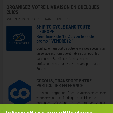
ORGANISEZ VOTRE LIVRAISON EN QUELQUES
CLICS
AVEC NOS PARTENAIRES TRANSPORTEURS
SHIP TO CYCLE DANS TOUTE
L'EUROPE
Bénéficiez de 12 % avec le code
promo " VENDRE12 "
Confiez le transport de votre vélo à des spécialistes,
un service économique et fiable aussi pour les
particuliers. Bénéficiez d’une expertise
professionnelle pour livrer votre vélo partout en
Europe.
COCOLIS, TRANSPORT ENTRE
PARTICULIER EN FRANCE
Nous nous engageons à rendre votre expérience de
vente de vélo aussi fluide que possible entre
particuliers. Grâce à notre partenariat avec Cocolis,
nous vous proposons une solution de livraison