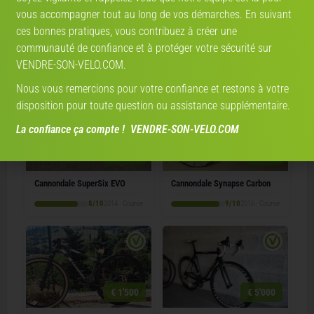
vous accompagner tout au long de vos démarches. En suivant
€ 690
€ 1'000
ces bonnes pratiques, vous contribuez à créer une
communauté de confiance et à protéger votre sécurité sur
Cannondale CAAD9
Cannondale Topstone 2
VENDRE-SON-VELO.COM.
2010 · Course
6/10
2024 · Gravel
Nous vous remercions pour votre confiance et restons à votre
disposition pour toute question ou assistance supplémentaire.
La confiance ça compte ! VENDRE-SON-VELO.COM
€ 1'800
€ 800
Cannondale SuperSix EVO
Cannondale Synapse Carbon
8/10
2014 · Course
9/10
2016 · Course
€ 1'500
€ 5'000