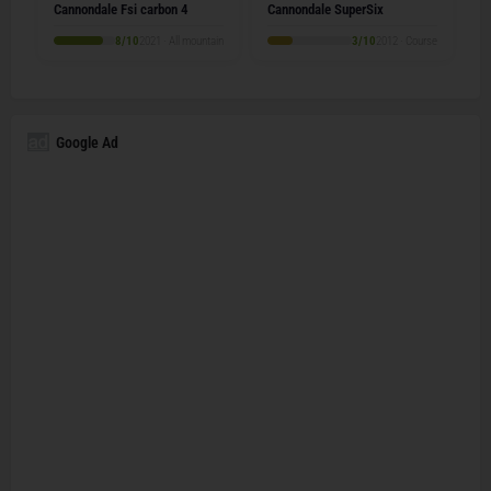
Cannondale Fsi carbon 4
Cannondale SuperSix
8/10
2021 · All mountain
3/10
2012 · Course
Google Ad