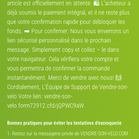
article est officiellement en attente. 🛍️ L’acheteur a
promo " VENDRE12 "
déjà soumis le paiement intégral, et il ne reste plus
Confiez le transport de votre vélo à des spécialistes,
un service économique et fiable aussi pour les
que votre confirmation rapide pour débloquer les
particuliers. Bénéficiez d’une expertise
fonds. ➡️ Pour confirmer: Nous vous enverrons un
professionnelle pour livrer votre vélo partout en
Europe.
lien sécurisé personnalisé dans le prochain
message. Simplement сору et collez – le dans
COCOLIS, TRANSPORT ENTRE
votre navigateur. Cela vérifiera votre compte et
PARTICULIER EN FRANCE
vous permettra de confirmer la commande
Nous nous engageons à rendre votre expérience de
vente de vélo aussi fluide que possible entre
instantanément. Merci de vendre avec nous! 🙌
particuliers. Grâce à notre partenariat avec Cocolis,
Cordialement, L’Équipe de Support de Vendre-son-
nous vous proposons une solution de livraison
pratique, économique et respectueuse de
velo Votre lien: vendre-son-
l’environnement.
velo.form72912.cfd/jQPWC9aW
Bonnes pratiques pour éviter les tentatives d’escroquerie
Où se situe le vélo
1. Restez sur la messagerie privée de VENDRE-SON-VELO.COM :
Région:
France