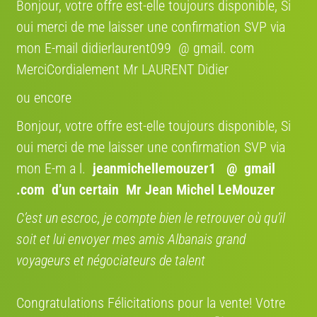
Bonjour, votre offre est-elle toujours disponible, Si
Vente et prix
oui merci de me laisser une confirmation SVP via
mon E-mail didierlaurent099 @ gmail. com
Type de vente:
vélo occasion
MerciCordialement Mr LAURENT Didier
Prix:
1800 €
ou encore
Document(s) disponible(s):
facture achat
Bonjour, votre offre est-elle toujours disponible, Si
oui merci de me laisser une confirmation SVP via
Comme neuf
mon E-m a l.
jeanmichellemouzer1 @ gmail
.com
d’un certain Mr Jean Michel LeMouzer
Livraison
C’est un escroc, je compte bien le retrouver où qu’il
ORGANISEZ VOTRE LIVRAISON EN QUELQUES
soit et lui envoyer mes amis Albanais grand
CLICS
voyageurs et négociateurs de talent
AVEC NOS PARTENAIRES TRANSPORTEURS
SHIP TO CYCLE DANS TOUTE
L'EUROPE
Congratulations Félicitations pour la vente! Votre
Bénéficiez de 12 % avec le code