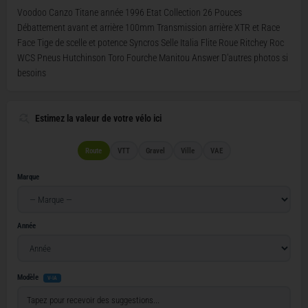
Voodoo Canzo Titane année 1996 Etat Collection 26 Pouces
Débattement avant et arrière 100mm Transmission arrière XTR et Race
Face Tige de scelle et potence Syncros Selle Italia Flite Roue Ritchey Roc
WCS Pneus Hutchinson Toro Fourche Manitou Answer D'autres photos si
besoins
Estimez la valeur de votre vélo ici
Route
VTT
Gravel
Ville
VAE
Marque
Année
Modèle
V-IA