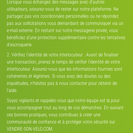
Lorsque vous échangez des messages avec d’autres
utilisateurs, assurez-vous de rester sur notre plateforme. Ne
partagez pas vos coordonnées personnelles ou ne répondez
Mon partenaire de vélo
pas aux sollicitations vous demandant de communiquer via un
e-mail externe. En restant sur notre messagerie privée, vous
bénéficiez d’une protection supplémentaire contre les tentatives
TROUVEZ VOTRE PARTENAIRE
d’escroquerie.
!
2. Vérifiez l’identité de votre interlocuteur : Avant de finaliser
une transaction, prenez le temps de vérifier l’identité de votre
DÉJÀ DES MILLIERS DE PROFILS
interlocuteur. Assurez-vous que les informations fournies sont
cohérentes et légitimes. Si vous avez des doutes ou des
inquiétudes, n’hésitez pas à nous contacter pour obtenir de
l’aide.
Soyez vigilants et rappelez-vous que notre équipe est là pour
vous accompagner tout au long de vos démarches. En suivant
PARTENAIRE-DE-VELO.COM
ces bonnes pratiques, vous contribuez à créer une
communauté de confiance et à protéger votre sécurité sur
ICI VOS PRÉFÉRENCES NE REGARDENT QUE VOUS !
VENDRE-SON-VELO.COM.