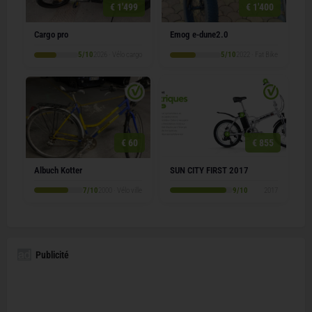
€ 1'499
€ 1'400
Cargo pro
Emog e-dune2.0
5/10
2026 · Vélo cargo
5/10
2022 · Fat Bike
€ 60
€ 855
Albuch Kotter
SUN CITY FIRST 2017
7/10
2000 · Vélo ville
9/10
2017
Publicité