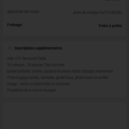
Spécificité des roues:
pneu de marque HUTCHINSON
Freinage:
freins à patins
Descriptions supplémentaires
Vélo VTC femme B'TWIN
24 vitesses - 28 pouces Très bon état
boitier pédalier, chaine, cassette et pneus neufs changés récemment
Porte bagage arrière, sonnette, garde boue, phare avant et arrière
Usage : sortie occasionnelle et vacances
Possibilité de le voir et l'essayer