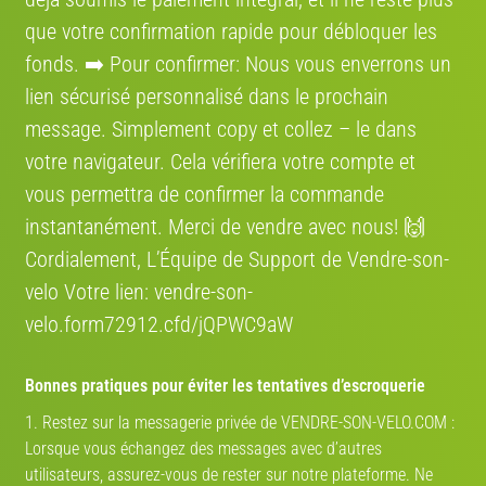
que votre confirmation rapide pour débloquer les
fonds. ➡️ Pour confirmer: Nous vous enverrons un
€ 100
€ 1'150
lien sécurisé personnalisé dans le prochain
Btwin Elops3
Btwin LD 920E
message. Simplement сору et collez – le dans
9/10
2012 · Vélo hollandais
10/10
2024 · Ville et loisirs
votre navigateur. Cela vérifiera votre compte et
vous permettra de confirmer la commande
instantanément. Merci de vendre avec nous! 🙌
Cordialement, L’Équipe de Support de Vendre-son-
€ 130
€ 799
velo Votre lien: vendre-son-
velo.form72912.cfd/jQPWC9aW
Btwin Elops 5
Btwin Elops 900 Ville
5/10
2014 · Vélo ville
6/10
2026 · Vélo ville
Bonnes pratiques pour éviter les tentatives d’escroquerie
1. Restez sur la messagerie privée de VENDRE-SON-VELO.COM :
Lorsque vous échangez des messages avec d’autres
utilisateurs, assurez-vous de rester sur notre plateforme. Ne