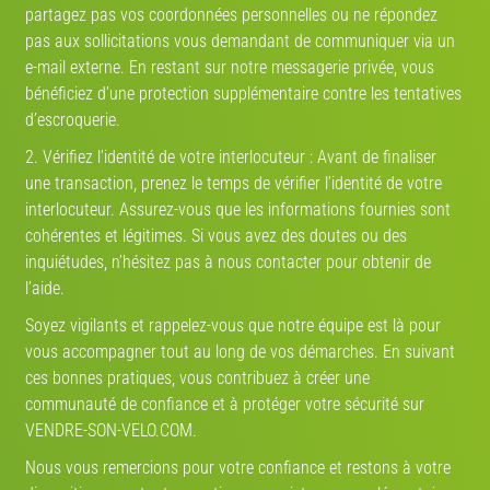
€ 650
€ 400
partagez pas vos coordonnées personnelles ou ne répondez
pas aux sollicitations vous demandant de communiquer via un
Btwin Bolmon2016 sl
Btwin Elops 500E
e-mail externe. En restant sur notre messagerie privée, vous
8/10
2020 · Vélo pliable
9/10
2020 · Vélo ville
bénéficiez d’une protection supplémentaire contre les tentatives
d’escroquerie.
2. Vérifiez l’identité de votre interlocuteur : Avant de finaliser
Estimez la valeur de votre vélo
une transaction, prenez le temps de vérifier l’identité de votre
interlocuteur. Assurez-vous que les informations fournies sont
Route
VTT
Gravel
Ville
VAE
cohérentes et légitimes. Si vous avez des doutes ou des
inquiétudes, n’hésitez pas à nous contacter pour obtenir de
Marque
l’aide.
Soyez vigilants et rappelez-vous que notre équipe est là pour
Année
vous accompagner tout au long de vos démarches. En suivant
ces bonnes pratiques, vous contribuez à créer une
communauté de confiance et à protéger votre sécurité sur
VENDRE-SON-VELO.COM.
Modèle
V-IA
Nous vous remercions pour votre confiance et restons à votre