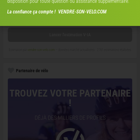
disposition pour toute question ou assistance supplémentaire.
État
La confiance ça compte ! VENDRE-SON-VELO.COM
Lancer l'estimation V-IA
Estimation par
vendre-son-velo.com
— données marché actualisées ·
2 761 estimations réalisées
Partenaire de vélo
TROUVEZ VOTRE PARTENAIRE
!
DÉJÀ DES MILLIERS DE PROFILS