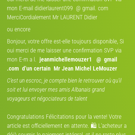
mon E-mail didierlaurent099 @ gmail. com
COCOLIS, TRANSPORT ENTRE
PARTICULIER EN FRANCE
MerciCordialement Mr LAURENT Didier
Nous nous engageons à rendre votre expérience de
ou encore
vente de vélo aussi fluide que possible entre
particuliers. Grâce à notre partenariat avec Cocolis,
Bonjour, votre offre est-elle toujours disponible, Si
nous vous proposons une solution de livraison
pratique, économique et respectueuse de
oui merci de me laisser une confirmation SVP via
l’environnement.
mon E-m a l.
jeanmichellemouzer1 @ gmail
.com
d’un certain Mr Jean Michel LeMouzer
Où se situe le vélo
C’est un escroc, je compte bien le retrouver où qu’il
Région:
France
soit et lui envoyer mes amis Albanais grand
voyageurs et négociateurs de talent
Annonces qui pourraient vous intéresser
Congratulations Félicitations pour la vente! Votre
article est officiellement en attente. 🛍️ L’acheteur a
déjà soumis le paiement intégral, et il ne reste plus