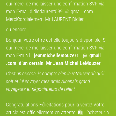
Scott pour homme, 27 pouces, noire et blanc, celle blanche. Je faisais les
oui merci de me laisser une confirmation SVP via
trajets France Suisse. Je ne l'ai pas acheté cher mais il a une valeur
mon E-mail didierlaurent099 @ gmail. com
sentimentale. Si jamais quelqu'un trouvait un vélo identique je serai
intéressée pour l'acheter à nouveau. Merci par avance.
MerciCordialement Mr LAURENT Didier
ou encore
Rose.
Bonjour, votre offre est-elle toujours disponible, Si
oui merci de me laisser une confirmation SVP via
Marque
mon E-m a l.
jeanmichellemouzer1 @ gmail
.com
d’un certain Mr Jean Michel LeMouzer
C’est un escroc, je compte bien le retrouver où qu’il
soit et lui envoyer mes amis Albanais grand
voyageurs et négociateurs de talent
Congratulations Félicitations pour la vente! Votre
article est officiellement en attente. 🛍️ L’acheteur a