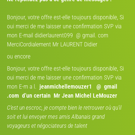
Vente et prix
Bonjour, votre offre est-elle toujours disponible, Si
oui merci de me laisser une confirmation SVP via
Type de vente:
vélo occasion
mon E-mail didierlaurent099 @ gmail. com
Prix:
2100 €
MerciCordialement Mr LAURENT Didier
Bon état, Comme neuf
ou encore
Bonjour, votre offre est-elle toujours disponible, Si
oui merci de me laisser une confirmation SVP via
Livraison
mon E-m a l.
jeanmichellemouzer1 @ gmail
ORGANISEZ VOTRE LIVRAISON EN QUELQUES
.com
d’un certain Mr Jean Michel LeMouzer
CLICS
AVEC NOS PARTENAIRES TRANSPORTEURS
C’est un escroc, je compte bien le retrouver où qu’il
SHIP TO CYCLE DANS TOUTE
soit et lui envoyer mes amis Albanais grand
L'EUROPE
voyageurs et négociateurs de talent
Bénéficiez de 12 % avec le code
promo " VENDRE12 "