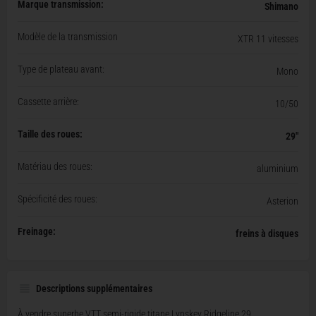
Marque transmission:
Shimano
Modèle de la transmission
XTR 11 vitesses
Type de plateau avant:
Mono
Cassette arrière:
10/50
Taille des roues:
29"
Matériau des roues:
aluminium
Spécificité des roues:
Asterion
Freinage:
freins à disques
Descriptions supplémentaires
À vendre superbe VTT semi-rigide titane Lynskey Ridgeline 29.