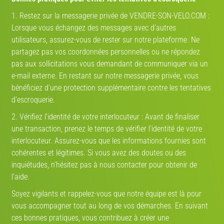
Adresse:
Avenue Du Carreau, 69330 Meyzieu, France
1. Restez sur la messagerie privée de VENDRE-SON-VELO.COM :
Itinéraire:
Lorsque vous échangez des messages avec d’autres
Voir sur la carte
utilisateurs, assurez-vous de rester sur notre plateforme. Ne
partagez pas vos coordonnées personnelles ou ne répondez
pas aux sollicitations vous demandant de communiquer via un
e-mail externe. En restant sur notre messagerie privée, vous
Mon partenaire de vélo
bénéficiez d’une protection supplémentaire contre les tentatives
d’escroquerie.
TROUVEZ VOTRE PARTENAIRE
2. Vérifiez l’identité de votre interlocuteur : Avant de finaliser
une transaction, prenez le temps de vérifier l’identité de votre
!
interlocuteur. Assurez-vous que les informations fournies sont
cohérentes et légitimes. Si vous avez des doutes ou des
DÉJÀ DES MILLIERS DE PROFILS
inquiétudes, n’hésitez pas à nous contacter pour obtenir de
l’aide.
Soyez vigilants et rappelez-vous que notre équipe est là pour
vous accompagner tout au long de vos démarches. En suivant
ces bonnes pratiques, vous contribuez à créer une