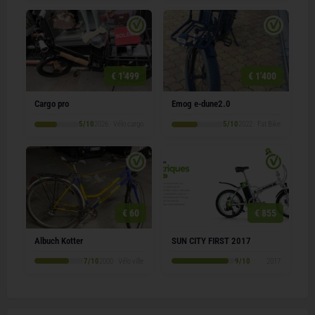
€ 1'499
€ 1'400
Cargo pro
Emog e-dune2.0
5/10
2026 · Vélo cargo
5/10
2022 · Fat Bike
€ 60
€ 855
Albuch Kotter
SUN CITY FIRST 2017
7/10
2000 · Vélo ville
9/10
2017