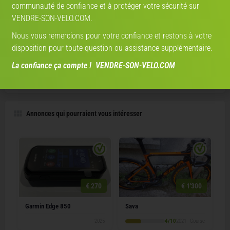
communauté de confiance et à protéger votre sécurité sur
PARTENAIRE-DE-VELO.COM
VENDRE-SON-VELO.COM.
ICI VOS PRÉFÉRENCES NE REGARDENT QUE VOUS !
Nous vous remercions pour votre confiance et restons à votre
disposition pour toute question ou assistance supplémentaire.
CRÉEZ VOTRE PROFIL
La confiance ça compte ! VENDRE-SON-VELO.COM
Annonces qui pourraient vous intéresser
€ 270
€ 1'300
Garmin Edge 850
Sava
2025
4/10
2021 · Course