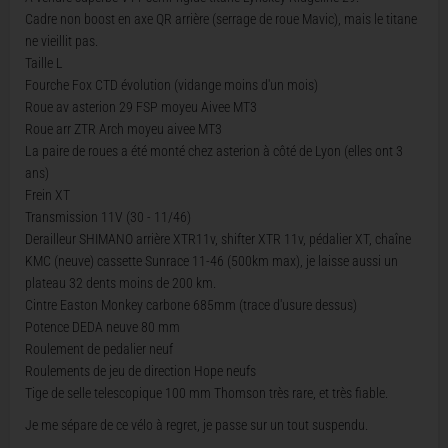
Cadre non boost en axe QR arrière (serrage de roue Mavic), mais le titane
ne vieillit pas.
Taille L
Fourche Fox CTD évolution (vidange moins d'un mois)
Roue av asterion 29 FSP moyeu Aivee MT3
Roue arr ZTR Arch moyeu aivee MT3
La paire de roues a été monté chez asterion à côté de Lyon (elles ont 3
ans)
Frein XT
Transmission 11V (30 - 11/46)
Derailleur SHIMANO arrière XTR11v, shifter XTR 11v, pédalier XT, chaîne
KMC (neuve) cassette Sunrace 11-46 (500km max), je laisse aussi un
plateau 32 dents moins de 200 km.
Cintre Easton Monkey carbone 685mm (trace d'usure dessus)
Potence DEDA neuve 80 mm
Roulement de pedalier neuf
Roulements de jeu de direction Hope neufs
Tige de selle telescopique 100 mm Thomson très rare, et très fiable.
Je me sépare de ce vélo à regret, je passe sur un tout suspendu.