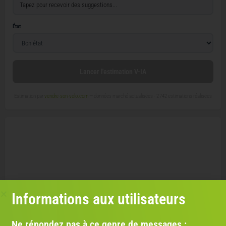
État
Lancer l'estimation V-IA
Estimation par
vendre-son-velo.com
— données marché actualisées ·
2 742 estimations réalisées
Informations aux utilisateurs
Ne répondez pas à ce genre de messages :