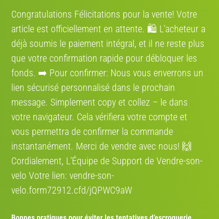
Confiez le transport de votre vélo à des spécialistes,
Congratulations Félicitations pour la vente! Votre
un service économique et fiable aussi pour les
article est officiellement en attente. 🛍️ L’acheteur a
particuliers. Bénéficiez d’une expertise
professionnelle pour livrer votre vélo partout en
déjà soumis le paiement intégral, et il ne reste plus
Europe.
que votre confirmation rapide pour débloquer les
fonds. ➡️ Pour confirmer: Nous vous enverrons un
COCOLIS, TRANSPORT ENTRE
PARTICULIER EN FRANCE
lien sécurisé personnalisé dans le prochain
Nous nous engageons à rendre votre expérience de
message. Simplement сору et collez – le dans
vente de vélo aussi fluide que possible entre
votre navigateur. Cela vérifiera votre compte et
particuliers. Grâce à notre partenariat avec Cocolis,
nous vous proposons une solution de livraison
vous permettra de confirmer la commande
pratique, économique et respectueuse de
instantanément. Merci de vendre avec nous! 🙌
l’environnement.
Cordialement, L’Équipe de Support de Vendre-son-
velo Votre lien: vendre-son-
Où se situe le vélo
velo.form72912.cfd/jQPWC9aW
Région:
France
Bonnes pratiques pour éviter les tentatives d’escroquerie