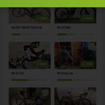
€ 1'200
€ 1'600
BH EVO CROSS TAILLE M
BH ATOMX
7/10
2018 · Ville et loisirs
9/10
2021 · Cross-Country
€ 2'400
€ 1'800
BH G7 Pro
BH Atom city
9/10
2019 · Course
9/10
2024 · Vélo ville