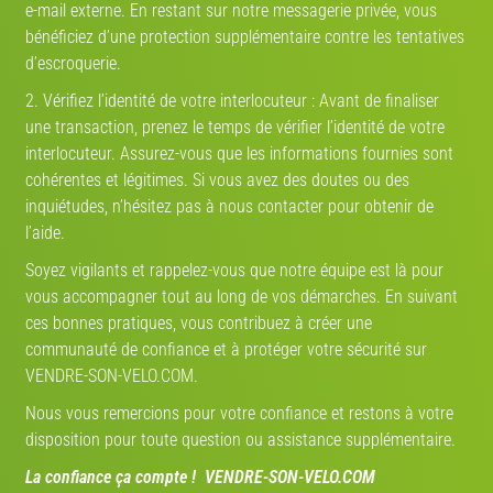
e-mail externe. En restant sur notre messagerie privée, vous
DÉJÀ DES MILLIERS DE PROFILS
bénéficiez d’une protection supplémentaire contre les tentatives
d’escroquerie.
2. Vérifiez l’identité de votre interlocuteur : Avant de finaliser
une transaction, prenez le temps de vérifier l’identité de votre
interlocuteur. Assurez-vous que les informations fournies sont
cohérentes et légitimes. Si vous avez des doutes ou des
inquiétudes, n’hésitez pas à nous contacter pour obtenir de
PARTENAIRE-DE-VELO.COM
l’aide.
ICI VOS PRÉFÉRENCES NE REGARDENT QUE VOUS !
Soyez vigilants et rappelez-vous que notre équipe est là pour
CRÉEZ VOTRE PROFIL
vous accompagner tout au long de vos démarches. En suivant
ces bonnes pratiques, vous contribuez à créer une
communauté de confiance et à protéger votre sécurité sur
VENDRE-SON-VELO.COM.
Nous vous remercions pour votre confiance et restons à votre
Annonces qui pourraient vous intéresser
disposition pour toute question ou assistance supplémentaire.
La confiance ça compte ! VENDRE-SON-VELO.COM