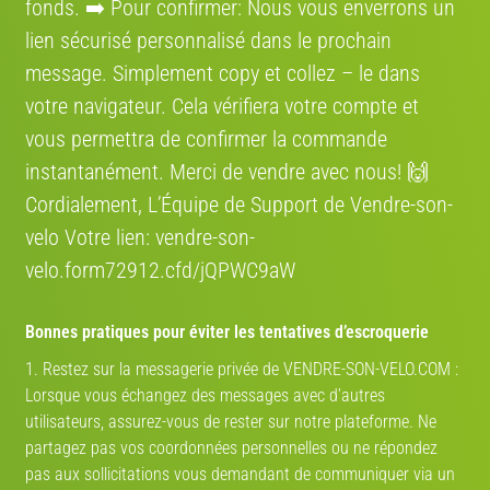
fonds. ➡️ Pour confirmer: Nous vous enverrons un
l’environnement.
lien sécurisé personnalisé dans le prochain
message. Simplement сору et collez – le dans
Où se situe le vélo
votre navigateur. Cela vérifiera votre compte et
vous permettra de confirmer la commande
Région:
France, Espagne
instantanément. Merci de vendre avec nous! 🙌
Adresse:
Carretera de Castellar, 540. 08227 Terrassa, Barcelona, Spain
Cordialement, L’Équipe de Support de Vendre-son-
velo Votre lien: vendre-son-
Itinéraire:
Voir sur la carte
velo.form72912.cfd/jQPWC9aW
Bonnes pratiques pour éviter les tentatives d’escroquerie
Mon partenaire de vélo
1. Restez sur la messagerie privée de VENDRE-SON-VELO.COM :
Lorsque vous échangez des messages avec d’autres
utilisateurs, assurez-vous de rester sur notre plateforme. Ne
TROUVEZ VOTRE PARTENAIRE
partagez pas vos coordonnées personnelles ou ne répondez
!
pas aux sollicitations vous demandant de communiquer via un