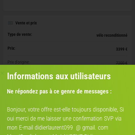
Vente et prix
Type de vente:
vélo reconditionné
Prix:
3399 €
Prix d'origine:
7200 €
Informations aux utilisateurs
Opportunité:
Document(s) disponible(s):
Ne répondez pas à ce genre de messages :
certificat de garantie
Bon état
Bonjour, votre offre est-elle toujours disponible, Si
oui merci de me laisser une confirmation SVP via
mon E-mail didierlaurent099 @ gmail. com
Livraison