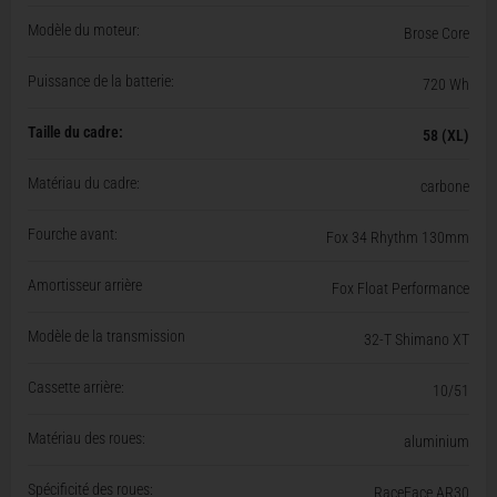
Modèle du moteur:
Brose Core
Puissance de la batterie:
720 Wh
Taille du cadre:
58 (XL)
Matériau du cadre:
carbone
Fourche avant:
Fox 34 Rhythm 130mm
Amortisseur arrière
Fox Float Performance
Modèle de la transmission
32-T Shimano XT
Cassette arrière:
10/51
Matériau des roues:
aluminium
Spécificité des roues:
RaceFace AR30