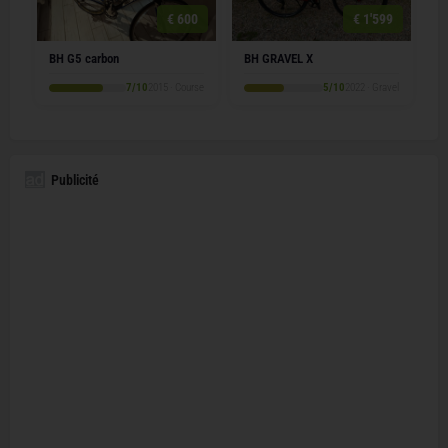
€ 600
€ 1'599
BH G5 carbon
BH GRAVEL X
7/10
2015 · Course
5/10
2022 · Gravel
Publicité