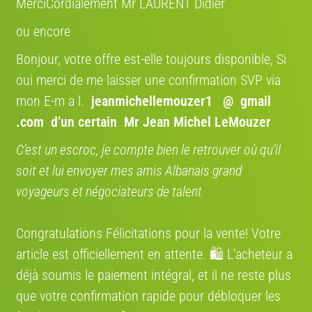
MerciCordialement Mr LAURENT Didier
ORGANISEZ VOTRE LIVRAISON EN QUELQUES
CLICS
ou encore
AVEC NOS PARTENAIRES TRANSPORTEURS
Bonjour, votre offre est-elle toujours disponible, Si
SHIP TO CYCLE DANS TOUTE
oui merci de me laisser une confirmation SVP via
L'EUROPE
Bénéficiez de 12 % avec le code
mon E-m a l.
jeanmichellemouzer1 @ gmail
promo " VENDRE12 "
.com
d’un certain Mr Jean Michel LeMouzer
Confiez le transport de votre vélo à des spécialistes,
un service économique et fiable aussi pour les
C’est un escroc, je compte bien le retrouver où qu’il
particuliers. Bénéficiez d’une expertise
soit et lui envoyer mes amis Albanais grand
professionnelle pour livrer votre vélo partout en
Europe.
voyageurs et négociateurs de talent
COCOLIS, TRANSPORT ENTRE
PARTICULIER EN FRANCE
Congratulations Félicitations pour la vente! Votre
Nous nous engageons à rendre votre expérience de
article est officiellement en attente. 🛍️ L’acheteur a
vente de vélo aussi fluide que possible entre
déjà soumis le paiement intégral, et il ne reste plus
particuliers. Grâce à notre partenariat avec Cocolis,
nous vous proposons une solution de livraison
que votre confirmation rapide pour débloquer les
pratique, économique et respectueuse de