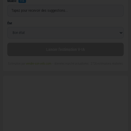
Modèle
V-IA
État
Lancer l'estimation V-IA
Estimation par
vendre-son-velo.com
— données marché actualisées ·
2 726 estimations réalisées