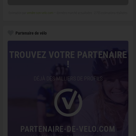
Estimation par
vendre-son-velo.com
— données marché actualisées ·
2 755 estimations réalisées
Partenaire de vélo
TROUVEZ VOTRE PARTENAIRE
!
DÉJÀ DES MILLIERS DE PROFILS
PARTENAIRE-DE-VELO.COM