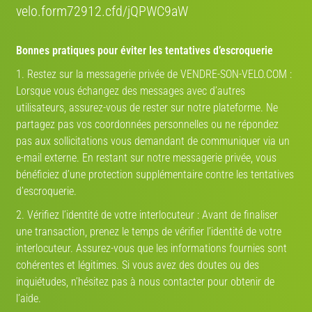
velo.form72912.cfd/jQPWC9aW
2019 · Vélo ville
2019 · Vélo ville
Bonnes pratiques pour éviter les tentatives d’escroquerie
1. Restez sur la messagerie privée de VENDRE-SON-VELO.COM :
Lorsque vous échangez des messages avec d’autres
€ 299
€ 299
utilisateurs, assurez-vous de rester sur notre plateforme. Ne
partagez pas vos coordonnées personnelles ou ne répondez
ARCADE Escape
ARCADE Escape
pas aux sollicitations vous demandant de communiquer via un
2019 · Vélo ville
2019 · Vélo ville
e-mail externe. En restant sur notre messagerie privée, vous
bénéficiez d’une protection supplémentaire contre les tentatives
d’escroquerie.
2. Vérifiez l’identité de votre interlocuteur : Avant de finaliser
une transaction, prenez le temps de vérifier l’identité de votre
€ 270
€ 750
interlocuteur. Assurez-vous que les informations fournies sont
Arcade s6
Arcade E-Colors
cohérentes et légitimes. Si vous avez des doutes ou des
6/10
2018 · Vélo ville
9/10
2021 · Vélo ville
inquiétudes, n’hésitez pas à nous contacter pour obtenir de
l’aide.