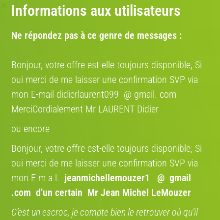
Informations aux utilisateurs
SHIP TO CYCLE DANS TOUTE
L'EUROPE
Bénéficiez de 12 % avec le code
Ne répondez pas à ce genre de messages :
promo " VENDRE12 "
Confiez le transport de votre vélo à des spécialistes,
un service économique et fiable aussi pour les
Bonjour, votre offre est-elle toujours disponible, Si
particuliers. Bénéficiez d’une expertise
oui merci de me laisser une confirmation SVP via
professionnelle pour livrer votre vélo partout en
Europe.
mon E-mail didierlaurent099 @ gmail. com
MerciCordialement Mr LAURENT Didier
COCOLIS, TRANSPORT ENTRE
PARTICULIER EN FRANCE
ou encore
Nous nous engageons à rendre votre expérience de
vente de vélo aussi fluide que possible entre
Bonjour, votre offre est-elle toujours disponible, Si
particuliers. Grâce à notre partenariat avec Cocolis,
oui merci de me laisser une confirmation SVP via
nous vous proposons une solution de livraison
pratique, économique et respectueuse de
mon E-m a l.
jeanmichellemouzer1 @ gmail
l’environnement.
.com
d’un certain Mr Jean Michel LeMouzer
C’est un escroc, je compte bien le retrouver où qu’il