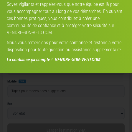
Soyez vigilants et rappelez-vous que notre équipe est là pour
vous accompagner tout au long de vos démarches. En suivant
Estimez la valeur de votre vélo
ces bonnes pratiques, vous contribuez à créer une
communauté de confiance et à protéger votre sécurité sur
Route
VTT
Gravel
Ville
VAE
VENDRE-SON-VELO.COM.
Marque
Nous vous remercions pour votre confiance et restons à votre
disposition pour toute question ou assistance supplémentaire.
La confiance ça compte ! VENDRE-SON-VELO.COM
Année
Modèle
V-IA
État
Lancer l'estimation V-IA