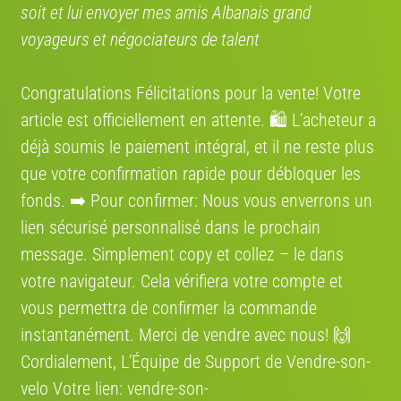
Où se situe le vélo
soit et lui envoyer mes amis Albanais grand
voyageurs et négociateurs de talent
Région:
France
Adresse:
13 Rue Villedieu, 33000 Bordeaux, France
Congratulations Félicitations pour la vente! Votre
article est officiellement en attente. 🛍️ L’acheteur a
Itinéraire:
Voir sur la carte
déjà soumis le paiement intégral, et il ne reste plus
que votre confirmation rapide pour débloquer les
fonds. ➡️ Pour confirmer: Nous vous enverrons un
Annonces qui pourraient vous intéresser
lien sécurisé personnalisé dans le prochain
message. Simplement сору et collez – le dans
votre navigateur. Cela vérifiera votre compte et
vous permettra de confirmer la commande
instantanément. Merci de vendre avec nous! 🙌
€ 299
€ 299
Cordialement, L’Équipe de Support de Vendre-son-
velo Votre lien: vendre-son-
ARCADE Escape
ARCADE Escape