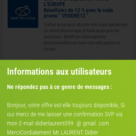
L'EUROPE
Bénéficiez de 12 % avec le code
promo " VENDRE12 "
Confiez le transport de votre vélo à des spécialistes,
un service économique et fiable aussi pour les
particuliers. Bénéficiez d’une expertise
professionnelle pour livrer votre vélo partout en
Europe.
COCOLIS, TRANSPORT ENTRE
PARTICULIER EN FRANCE
Informations aux utilisateurs
Nous nous engageons à rendre votre expérience de
vente de vélo aussi fluide que possible entre
Ne répondez pas à ce genre de messages :
particuliers. Grâce à notre partenariat avec Cocolis,
nous vous proposons une solution de livraison
pratique, économique et respectueuse de
Bonjour, votre offre est-elle toujours disponible, Si
l’environnement.
oui merci de me laisser une confirmation SVP via
mon E-mail didierlaurent099 @ gmail. com
MerciCordialement Mr LAURENT Didier
Où se situe le vélo