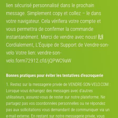
lien sécurisé personnalisé dans le prochain
message. Simplement сору et collez – le dans
votre navigateur. Cela vérifiera votre compte et
vous permettra de confirmer la commande
€ 299
€ 299
instantanément. Merci de vendre avec nous! 🙌
ARCADE Escape
ARCADE Escape
Cordialement, L’Équipe de Support de Vendre-son-
2019 · Vélo ville
2019 · Vélo ville
velo Votre lien: vendre-son-
velo.form72912.cfd/jQPWC9aW
Bonnes pratiques pour éviter les tentatives d’escroquerie
€ 270
€ 750
1. Restez sur la messagerie privée de VENDRE-SON-VELO.COM :
Lorsque vous échangez des messages avec d’autres
Arcade s6
Arcade E-Colors
utilisateurs, assurez-vous de rester sur notre plateforme. Ne
6/10
2018 · Vélo ville
9/10
2021 · Vélo ville
partagez pas vos coordonnées personnelles ou ne répondez
pas aux sollicitations vous demandant de communiquer via un
e-mail externe. En restant sur notre messagerie privée, vous