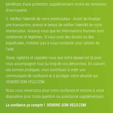
bénéficiez d’une protection supplémentaire contre les tentatives
Estimez la valeur de votre vélo
d’escroquerie.
2. Vérifiez l’identité de votre interlocuteur : Avant de finaliser
Route
VTT
Gravel
Ville
VAE
une transaction, prenez le temps de vérifier l’identité de votre
Marque
interlocuteur. Assurez-vous que les informations fournies sont
cohérentes et légitimes. Si vous avez des doutes ou des
inquiétudes, n’hésitez pas à nous contacter pour obtenir de
Année
l’aide.
Soyez vigilants et rappelez-vous que notre équipe est là pour
vous accompagner tout au long de vos démarches. En suivant
Modèle
V-IA
ces bonnes pratiques, vous contribuez à créer une
communauté de confiance et à protéger votre sécurité sur
VENDRE-SON-VELO.COM.
État
Nous vous remercions pour votre confiance et restons à votre
disposition pour toute question ou assistance supplémentaire.
La confiance ça compte ! VENDRE-SON-VELO.COM
Lancer l'estimation V-IA