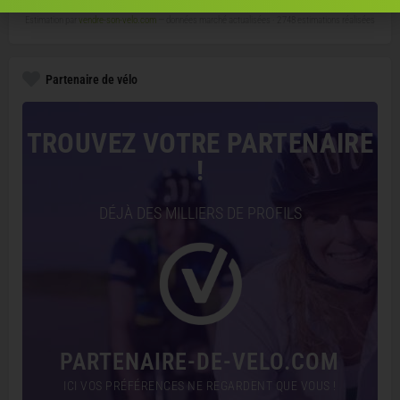
Estimation par
vendre-son-velo.com
— données marché actualisées ·
2 748 estimations réalisées
Partenaire de vélo
TROUVEZ VOTRE PARTENAIRE
!
DÉJÀ DES MILLIERS DE PROFILS
PARTENAIRE-DE-VELO.COM
ICI VOS PRÉFÉRENCES NE REGARDENT QUE VOUS !