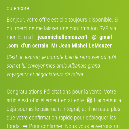
Région:
ou encore
France
Bonjour, votre offre est-elle toujours disponible, Si
Adresse:
115 Rue Brancion, 75015 Paris, France
oui merci de me laisser une confirmation SVP via
Itinéraire:
mon E-m a l.
jeanmichellemouzer1 @ gmail
Voir sur la carte
.com
d’un certain Mr Jean Michel LeMouzer
C’est un escroc, je compte bien le retrouver où qu’il
soit et lui envoyer mes amis Albanais grand
Annonces qui pourraient vous intéresser
voyageurs et négociateurs de talent
Congratulations Félicitations pour la vente! Votre
article est officiellement en attente. 🛍️ L’acheteur a
€ 299
€ 299
déjà soumis le paiement intégral, et il ne reste plus
que votre confirmation rapide pour débloquer les
ARCADE Escape
ARCADE Escape
fonds. ➡️ Pour confirmer: Nous vous enverrons un
2019 · Vélo ville
2019 · Vélo ville