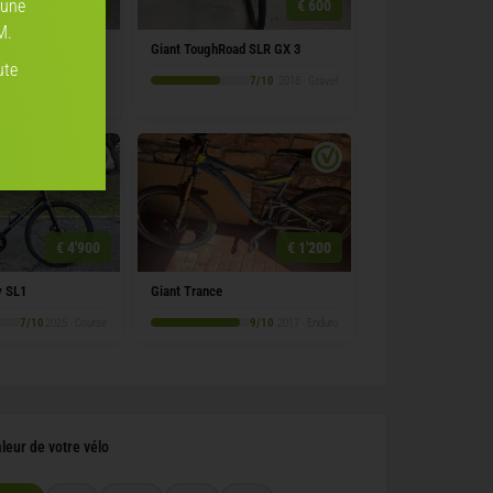
 une
€ 350
€ 600
M.
luminium ANNEE
Giant ToughRoad SLR GX 3
ute
7/10
2018 · Gravel
7/10
2013 · Course
€ 4'900
€ 1'200
v SL1
Giant Trance
7/10
2025 · Course
9/10
2017 · Enduro
aleur de votre vélo