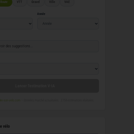
Route
VTT
Gravel
Ville
VAE
Année
Lancer l'estimation V-IA
re-son-velo.com
— données marché actualisées ·
2 758 estimations réalisées
e vélo