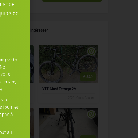
mmande
quipe de
 pourraient vous intéresser
angez des
 Ne
 vous
€ 900
€ 849
e privée,
e.
o 29
VTT Giant Terrago 29
2019 · Cross-Country
2020 · Cross-Country
ez le
ns fournies
z pas à
tout au