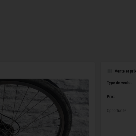
Vente et pri
Type de vente:
Prix:
Opportunité: