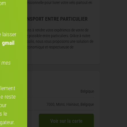
com
une expertise professionnelle pour livrer votre vélo partout en
urope.
OCOLIS, TRANSPORT ENTRE PARTICULIER
N FRANCE
ous nous engageons à rendre votre expérience de vente de
 laisser
lo aussi fluide que possible entre particuliers. Grâce à notre
artenariat avec Cocolis, nous vous proposons une solution de
 gmail
ivraison pratique, économique et respectueuse de
’environnement.
er mes
e vélo
ellement
Belgique
ne reste
our
7000, Mons, Hainaut, Belgique
s le
Voir sur la carte
gateur.