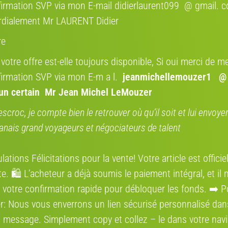
irmation SVP via mon E-mail didierlaurent099 @ gmail. 
d’
E
rdialement Mr LAURENT Didier
C
re
E
N
 votre offre est-elle toujours disponible, Si oui merci de me
vé
p
irmation SVP via mon E-m a l.
jeanmichellemouzer1 @
l
’un certain Mr Jean Michel LeMouzer
l
escroc, je compte bien le retrouver où qu’il soit et lui envoy
anais grand voyageurs et négociateurs de talent
Terrago
Où se situe l
2008
ations Félicitations pour la vente! Votre article est offici
Région:
e. 🛍️ L’acheteur a déjà soumis le paiement intégral, et il 
VTC - Sans assistance électrique
Adresse:
 votre confirmation rapide pour débloquer les fonds. ➡️ P
53 (L) 191-200 cm
r: Nous vous enverrons un lien sécurisé personnalisé dan
Itinéraire:
 message. Simplement сору et collez – le dans votre navi
aluminium