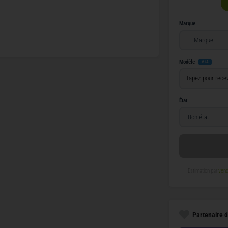
Marque
Modèle
V-IA
État
Estimation par
vend
Partenaire d