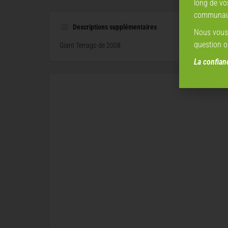
long de vo
communaut
Descriptions supplémentaires
Nous vous 
question o
Giant Terrago de 2008
La confia