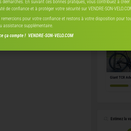
s démarches. En suivant ces bonnes pratiques, vous contribuez à créer
é de confiance et à protéger votre sécurité sur VENDRE-SON-VELO.CO
Giant Defy A
2013
remercions pour votre confiance et restons à votre disposition pour to
u assistance supplémentaire.
nce ça compte ! VENDRE-SON-VELO.COM
Giant TCR Ad
Estimez la v