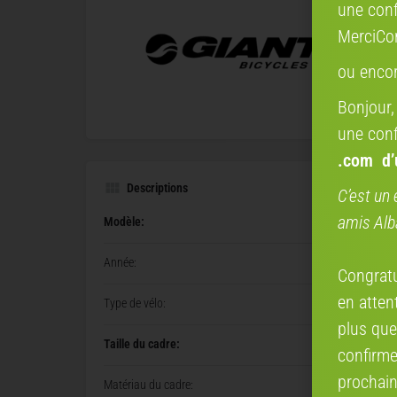
une conf
MerciCo
ou enco
Bonjour,
une conf
.com
d
Descriptions
C’est un 
amis Alb
Modèle:
Année:
Congratul
en attent
Type de vélo:
plus que
Taille du cadre:
confirme
prochain
Matériau du cadre: