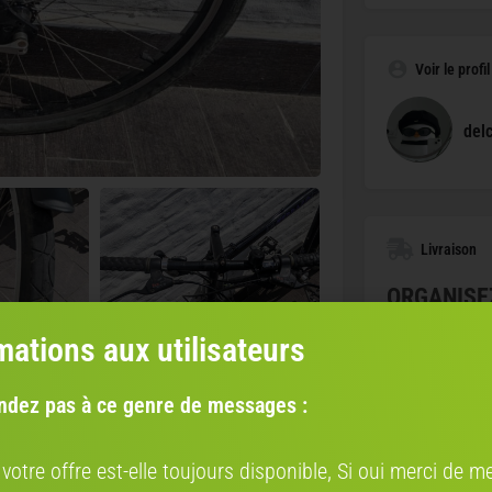
Voir le profi
delc
Livraison
ORGANISE
CLICS
mations aux utilisateurs
AVEC NOS P
S
ndez pas à ce genre de messages :
B
V
Co
 votre offre est-elle toujours disponible, Si oui merci de me
éc