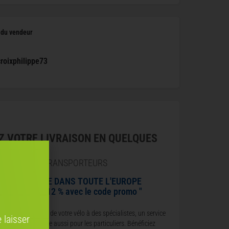
l du vendeur
roixphilippe73
Z VOTRE LIVRAISON EN QUELQUES
ARTENAIRES TRANSPORTEURS
HIP TO CYCLE DANS TOUTE L'EUROPE
énéficiez de 12 % avec le code promo "
ENDRE12 "
nfiez le transport de votre vélo à des spécialistes, un service
 laisser
onomique et fiable aussi pour les particuliers. Bénéficiez