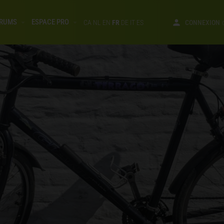
RUMS
ESPACE PRO
CA
NL
EN
FR
DE
IT
ES
CONNEXION