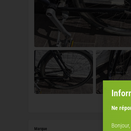
Infor
Ne répo
Bonjour,
Marque