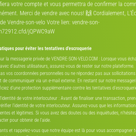
ifiera votre compte et vous permettra de confirmer la co
éger et robuste, avec fourche en acier chromoly 4130
nément. Merci de vendre avec nous! 🙌 Cordialement, L’É
de Vendre-son-velo Votre lien: vendre-son-
mécanique
Annonces qui
rm72912.cfd/jQPWC9aW
Shimano
tiques pour éviter les tentatives d’escroquerie
Transmission 3x7
 sur la messagerie privée de VENDRE-SON-VELO.COM : Lorsque vous éch
vec d’autres utilisateurs, assurez-vous de rester sur notre plateforme.
Triple
as vos coordonnées personnelles ou ne répondez pas aux sollicitations
de communiquer via un e-mail externe. En restant sur notre messageri
28"
iciez d’une protection supplémentaire contre les tentatives d’escroqueri
GIANT Terrag
aluminium
 l’identité de votre interlocuteur : Avant de finaliser une transaction, pren
rifier l’identité de votre interlocuteur. Assurez-vous que les informatio
freins à patins
entes et légitimes. Si vous avez des doutes ou des inquiétudes, n’hésite
cter pour obtenir de l’aide.
14 kg
lants et rappelez-vous que notre équipe est là pour vous accompagner 